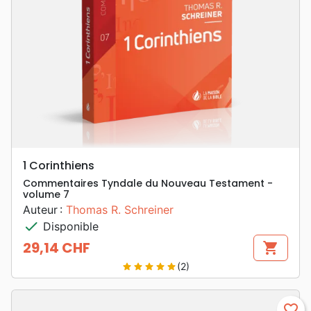
1 Corinthiens
Commentaires Tyndale du Nouveau Testament -
volume 7
Auteur :
Thomas R. Schreiner
check
Disponible
29,14 CHF
shopping_cart
Prix
(2)
star
star
star
star
star
favorite_border