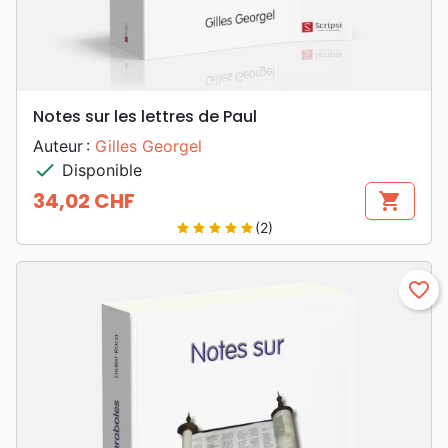
Notes sur les lettres de Paul
Auteur :
Gilles Georgel
check
Disponible
34,02 CHF
shopping_cart
Prix
(2)
star
star
star
star
star
favorite_border