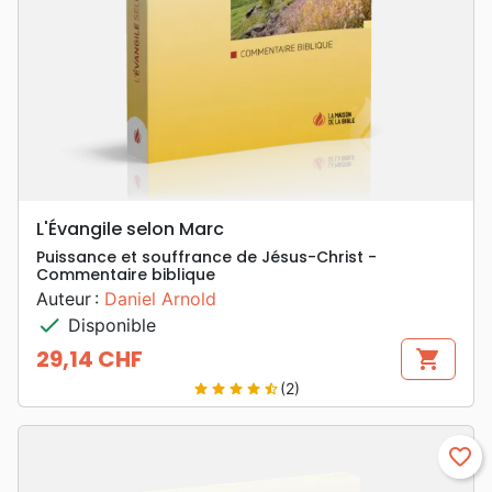
L'Évangile selon Marc
Puissance et souffrance de Jésus-Christ -
Commentaire biblique
Auteur :
Daniel Arnold
check
Disponible
29,14 CHF
shopping_cart
Prix
(2)
star
star
star
star
star_half
favorite_border