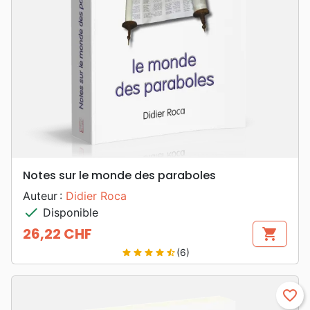
Notes sur le monde des paraboles
Auteur :
Didier Roca
check
Disponible
26,22 CHF
shopping_cart
Prix
(6)
star
star
star
star
star_half
favorite_border