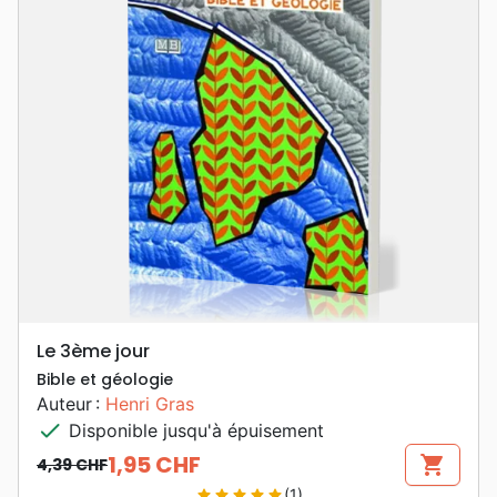
Le 3ème jour
Bible et géologie
Auteur :
Henri Gras
check
Disponible jusqu'à épuisement
1,95 CHF
shopping_cart
4,39 CHF
Prix de base
Prix
(1)
star
star
star
star
star