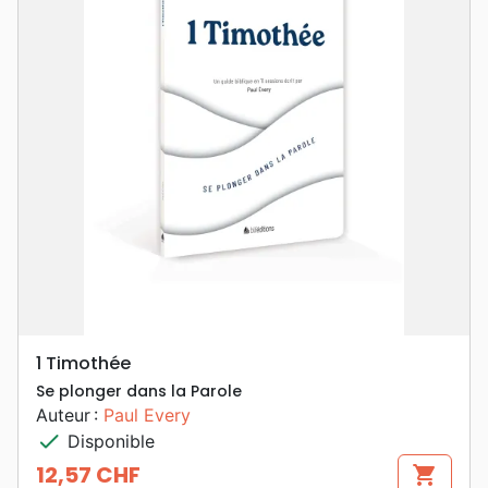
1 Timothée
Se plonger dans la Parole
Auteur :
Paul Every
check
Disponible
12,57 CHF
shopping_cart
Prix