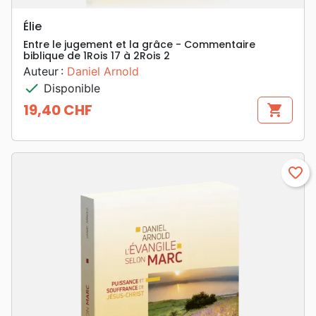
Élie
Entre le jugement et la grâce - Commentaire
biblique de 1Rois 17 à 2Rois 2
Auteur :
Daniel Arnold
check
Disponible
19,40 CHF
shopping_cart
Prix
favorite_border