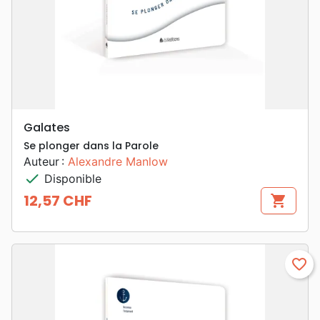
Galates
Se plonger dans la Parole
Auteur :
Alexandre Manlow
check
Disponible
12,57 CHF
shopping_cart
Prix
favorite_border