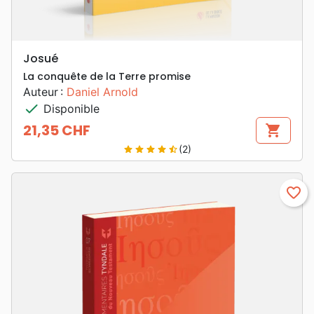
Josué
La conquête de la Terre promise
Auteur :
Daniel Arnold
check
Disponible
21,35 CHF
shopping_cart
Prix
(2)
star
star
star
star
star_half
favorite_border