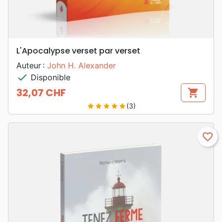
L'Apocalypse verset par verset
Auteur :
John H. Alexander
check
Disponible
32,07 CHF
shopping_cart
Prix
(3)
star
star
star
star
star
favorite_border