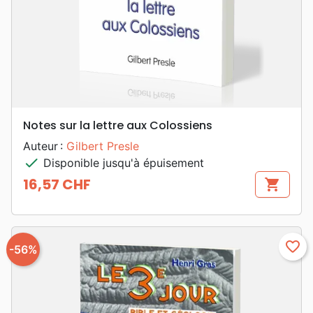
Notes sur la lettre aux Colossiens
Auteur :
Gilbert Presle
check
Disponible jusqu'à épuisement
16,57 CHF
shopping_cart
Prix
favorite_border
-56%