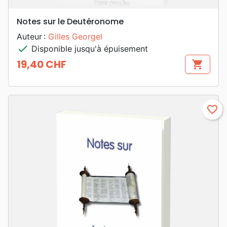
Notes sur le Deutéronome
Auteur :
Gilles Georgel
check
Disponible jusqu'à épuisement
19,40 CHF
shopping_cart
Prix
favorite_border