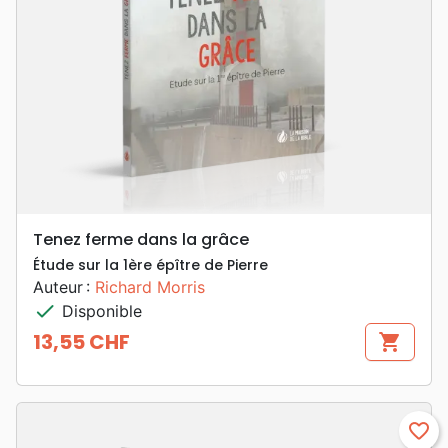
Tenez ferme dans la grâce
Étude sur la 1ère épître de Pierre
Auteur :
Richard Morris
check
Disponible
13,55 CHF
shopping_cart
Prix
favorite_border