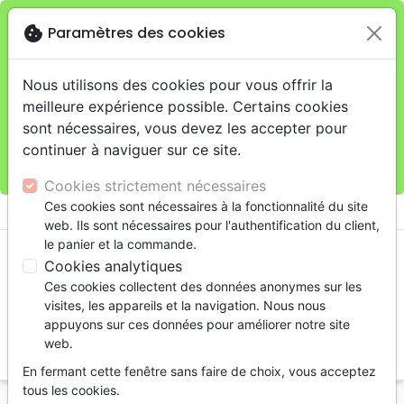
cookie
Paramètres des cookies
Je veux retirer ma commande au 11 rue de Rive,
close
Genève
warning
Cette boutique en ligne est limitée au retrait en
Nous utilisons des cookies pour vous offrir la
magasin.
meilleure expérience possible. Certains cookies
Pour les livraisons à domicile, veuillez passer vos
sont nécessaires, vous devez les accepter pour
commandes sur la boutique
La Maison de la Bible
continuer à naviguer sur ce site.
Suisse
.
Cookies strictement nécessaires
menu
Ces cookies sont nécessaires à la fonctionnalité du site
shopping_cart
account_circle
web. Ils sont nécessaires pour l'authentification du client,
le panier et la commande.
Cookies analytiques
Ces cookies collectent des données anonymes sur les
visites, les appareils et la navigation. Nous nous
appuyons sur ces données pour améliorer notre site
web.
search
En fermant cette fenêtre sans faire de choix, vous acceptez
Reche
tous les cookies.