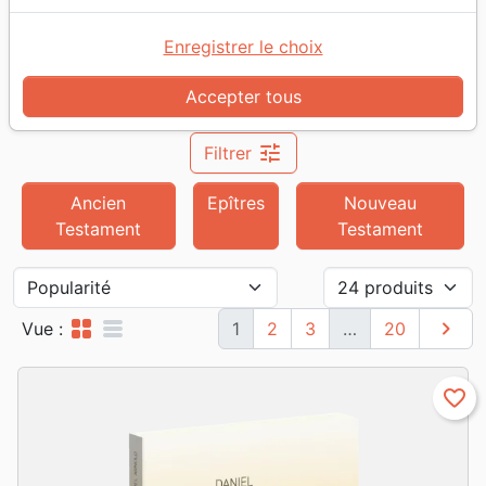
Accueil
Livres
Commentaires
Enregistrer le choix
Commentaires
476
produits
Accepter tous
tune
Filtrer
Ancien
Epîtres
Nouveau
Testament
Testament
grid_view
table_rows
chevron_right
Suivan
Vue :
1
2
3
…
20
favorite_border