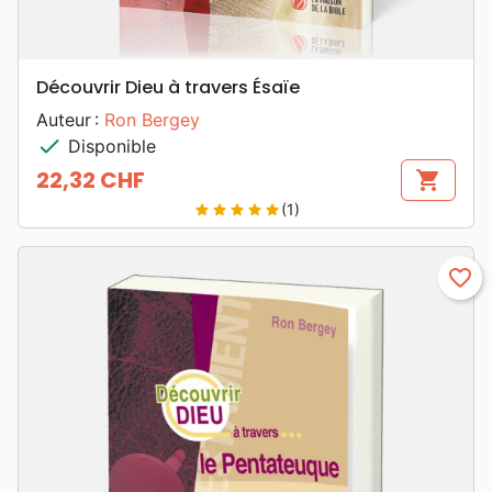
Découvrir Dieu à travers Ésaïe
Auteur :
Ron Bergey
check
Disponible
22,32 CHF
shopping_cart
Prix
(1)
star
star
star
star
star
favorite_border