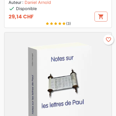
Auteur :
Daniel Arnold
check
Disponible
29,14 CHF
shopping_cart
Prix
(3)
star
star
star
star
star
favorite_border