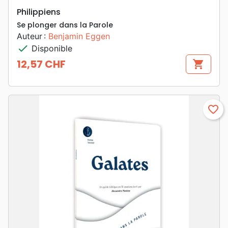
Philippiens
Se plonger dans la Parole
Auteur :
Benjamin Eggen
check
Disponible
12,57 CHF
shopping_cart
Prix
favorite_border