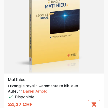
Matthieu
L'Evangile royal - Commentaire biblique
Auteur :
Daniel Arnold
check
Disponible
24,27 CHF
shopping_cart
Prix