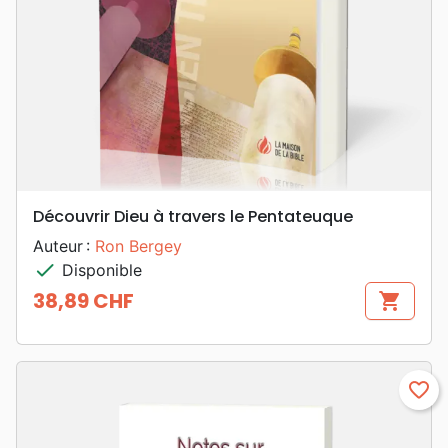
Découvrir Dieu à travers le Pentateuque
Auteur :
Ron Bergey
check
Disponible
38,89 CHF
shopping_cart
Prix
favorite_border