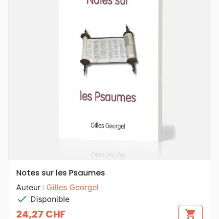
Notes sur les Psaumes
Auteur :
Gilles Georgel
check
Disponible
24,27 CHF
shopping_cart