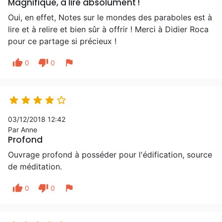
Magnifique, à lire absolument !
Oui, en effet, Notes sur le mondes des paraboles est à
lire et à relire et bien sûr à offrir ! Merci à Didier Roca
pour ce partage si précieux !
thumb_up
thumb_down
flag
0
0





03/12/2018 12:42
Par Anne
Profond
Ouvrage profond à posséder pour l'édification, source
de méditation.
thumb_up
thumb_down
flag
0
0