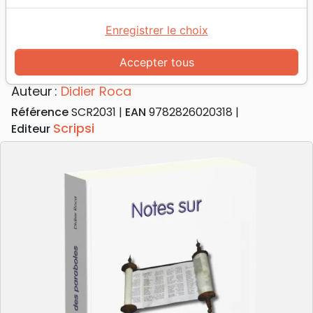
Accueil
Livres
Commentaires
Nouveau Testament
Enregistrer le choix
Notes sur le monde des paraboles
Accepter tous
Notes sur le monde des paraboles
Auteur :
Didier Roca
Référence
SCR2031
EAN
9782826020318
Scripsi
Editeur