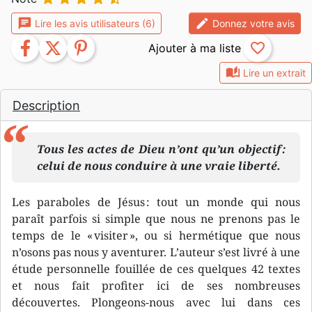
chat
edit
Lire les avis utilisateurs (6)
Donnez votre avis
facebook
twitter
pinterest
favorite_border
auto_stories
Lire un extrait
Description
Tous les actes de Dieu n’ont qu’un objectif :
celui de nous conduire à une vraie liberté.
Les paraboles de Jésus : tout un monde qui nous
paraît parfois si simple que nous ne prenons pas le
temps de le « visiter », ou si hermétique que nous
n’osons pas nous y aventurer. L’auteur s’est livré à une
étude personnelle fouillée de ces quelques 42 textes
et nous fait profiter ici de ses nombreuses
découvertes. Plongeons-nous avec lui dans ces