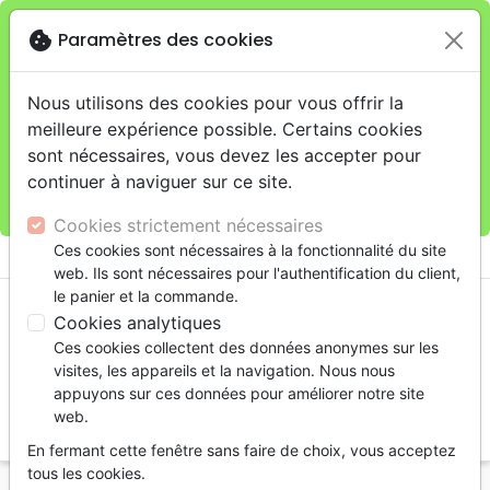
cookie
Paramètres des cookies
Je veux retirer ma commande au 11 rue de Rive,
close
Genève
warning
Cette boutique en ligne est limitée au retrait en
Nous utilisons des cookies pour vous offrir la
magasin.
meilleure expérience possible. Certains cookies
Pour les livraisons à domicile, veuillez passer vos
sont nécessaires, vous devez les accepter pour
commandes sur la boutique
La Maison de la Bible
continuer à naviguer sur ce site.
Suisse
.
Cookies strictement nécessaires
menu
Ces cookies sont nécessaires à la fonctionnalité du site
shopping_cart
account_circle
web. Ils sont nécessaires pour l'authentification du client,
le panier et la commande.
Cookies analytiques
Ces cookies collectent des données anonymes sur les
visites, les appareils et la navigation. Nous nous
appuyons sur ces données pour améliorer notre site
web.
search
En fermant cette fenêtre sans faire de choix, vous acceptez
Reche
tous les cookies.