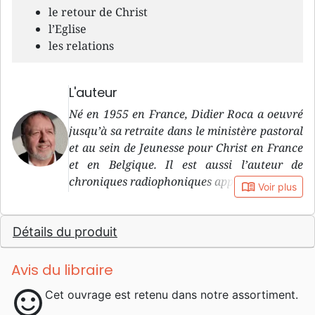
le retour de Christ
l’Eglise
les relations
L'auteur
Né en 1955 en France, Didier Roca a oeuvré
jusqu’à sa retraite dans le ministère pastoral
et au sein de Jeunesse pour Christ en France
et en Belgique. Il est aussi l’auteur de
chroniques radiophoniques appréciées.
book_open
Voir plus
Détails du produit
Avis du libraire
sentiment_satisfied
Cet ouvrage est retenu dans notre assortiment.