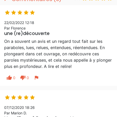





22/02/2022 12:18
Par Florence
une (re)découverte
On a souvent un avis et un regard tout fait sur les
paraboles, lues, relues, entendues, réentendues. En
plongeant dans cet ouvrage, on redécouvre ces
paroles mystérieuses, et cela nous appelle à y plonger
plus en profondeur. A lire et relire!
thumb_up
thumb_down
flag
0
0





07/12/2020 18:26
Par Marion D.