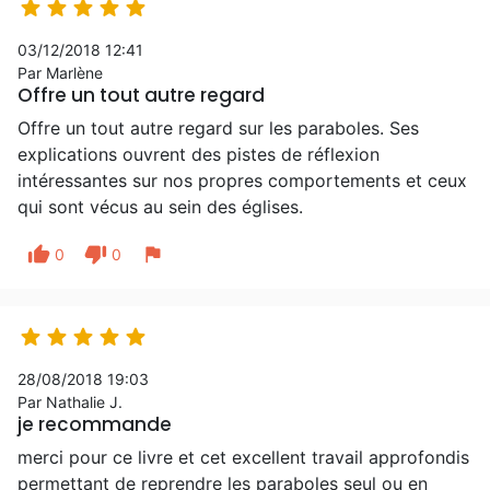





03/12/2018 12:41
Par Marlène
Offre un tout autre regard
Offre un tout autre regard sur les paraboles. Ses
explications ouvrent des pistes de réflexion
intéressantes sur nos propres comportements et ceux
qui sont vécus au sein des églises.
thumb_up
thumb_down
flag
0
0





28/08/2018 19:03
Par Nathalie J.
je recommande
merci pour ce livre et cet excellent travail approfondis
permettant de reprendre les paraboles seul ou en