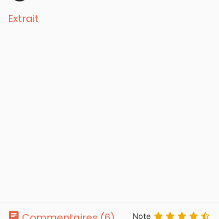
Extrait
chat





Commentaires (6)
Note