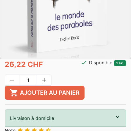
check
Disponible
26,22 CHF
1 ex.
remove
add
shopping_cart
AJOUTER AU PANIER
Livraison à domicile





Note