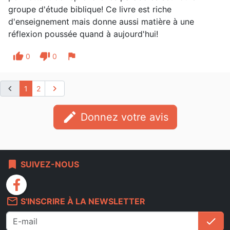
groupe d'étude biblique! Ce livre est riche
d'enseignement mais donne aussi matière à une
réflexion poussée quand à aujourd'hui!
thumb_up
thumb_down
flag
0
0
chevron_left
chevron_right
1
2
edit
Donnez votre avis
bookmark
SUIVEZ-NOUS
facebook
mail_outline
S'INSCRIRE À LA NEWSLETTER
check
S'i