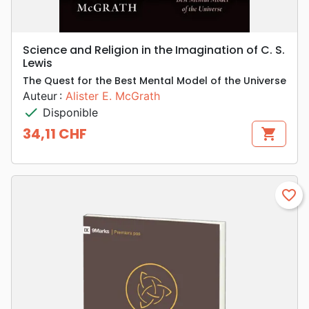
Science and Religion in the Imagination of C. S.
Lewis
The Quest for the Best Mental Model of the Universe
Auteur :
Alister E. McGrath
check
Disponible
34,11 CHF
shopping_cart
Prix
favorite_border