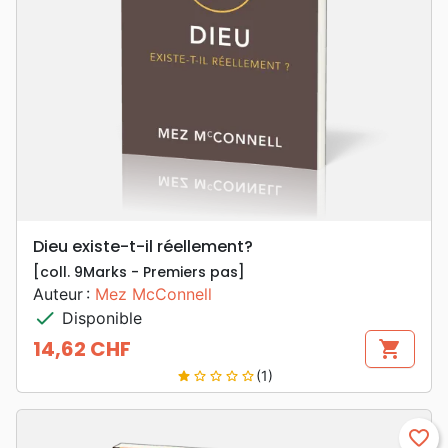
Dieu existe-t-il réellement?
[coll. 9Marks - Premiers pas]
Auteur :
Mez McConnell
check
Disponible
14,62 CHF
shopping_cart
Prix
(1)
star
star_border
star_border
star_border
star_border
favorite_border