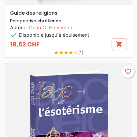
Guide des religions
Perspective chrétienne
Auteur :
Dean C. Halverson
check
Disponible jusqu'à épuisement
18,52 CHF
shopping_cart
Prix
(1)
star
star
star
star
star_border
favorite_border