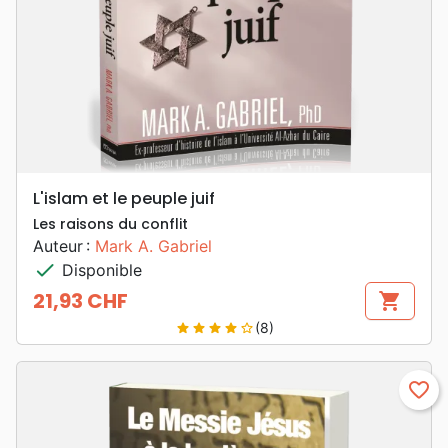
L'islam et le peuple juif
Les raisons du conflit
Auteur :
Mark A. Gabriel
check
Disponible
21,93 CHF
shopping_cart
Prix
(8)
star
star
star
star
star_border
favorite_border