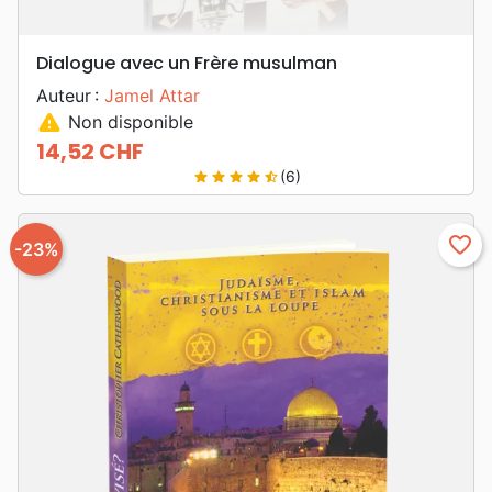
Dialogue avec un Frère musulman
Auteur :
Jamel Attar
warning
Non disponible
14,52 CHF
Prix
(6)
star
star
star
star
star_half
favorite_border
-23%