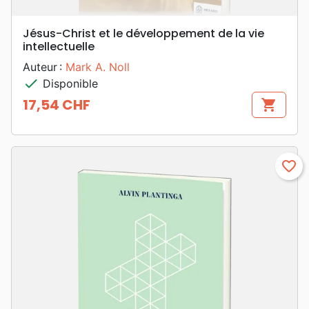
Jésus-Christ et le développement de la vie
intellectuelle
Auteur :
Mark A. Noll
check
Disponible
17,54 CHF
shopping_cart
Prix
favorite_border