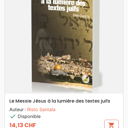
Le Messie Jésus à la lumière des textes juifs
Auteur :
Risto Santala
check
Disponible
14,13 CHF
shopping_cart