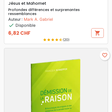
Jésus et Mahomet
Profondes différences et surprenantes
ressemblances
Auteur :
Mark A. Gabriel
check
Disponible
6,82 CHF
shopping_cart
Prix
(20)
star
star
star
star
star_half
favorite_border