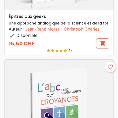
Épîtres aux geeks
Une approche analogique de la science et de la foi
Auteur :
Jean-René Moret
-
Christoph Charles
check
Disponible
15,50 CHF
shopping_cart
Prix
(1)
star
star
star
star
star
favorite_border