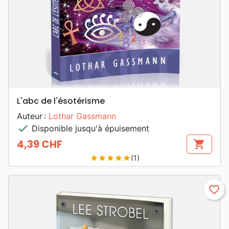
L'abc de l'ésotérisme
Auteur :
Lothar Gassmann
check
Disponible jusqu'à épuisement
4,39 CHF
shopping_cart
Prix
(1)
star
star
star
star
star
favorite_border