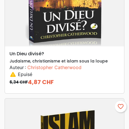
Un Dieu divisé?
Judaïsme, christianisme et islam sous la loupe
Auteur :
Christopher Catherwood
warning
Epuisé
4,87 CHF
6,34 CHF
Prix de base
Prix
favorite_border