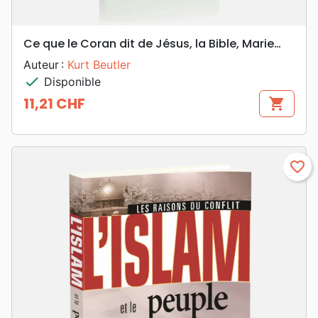
Ce que le Coran dit de Jésus, la Bible, Marie…
Auteur :
Kurt Beutler
check
Disponible
11,21 CHF
shopping_cart
Prix
favorite_border