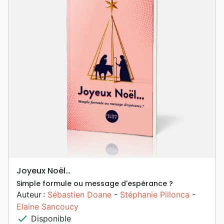
Joyeux Noël…
Simple formule ou message d'espérance ?
Auteur :
Sébastien Doane
-
Stéphanie Pillonca
-
Elaine Sancoucy
check
Disponible