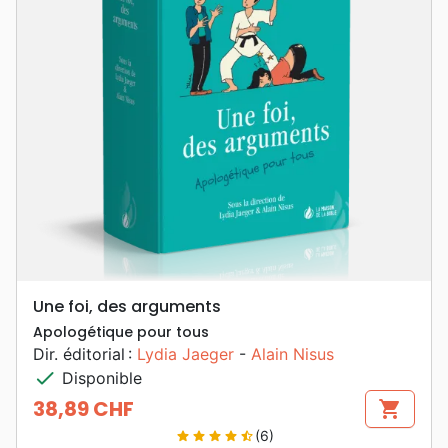
Une foi, des arguments
Apologétique pour tous
Dir. éditorial :
Lydia Jaeger
-
Alain Nisus
check
Disponible
38,89 CHF
shopping_cart
Prix
(6)
star
star
star
star
star_half