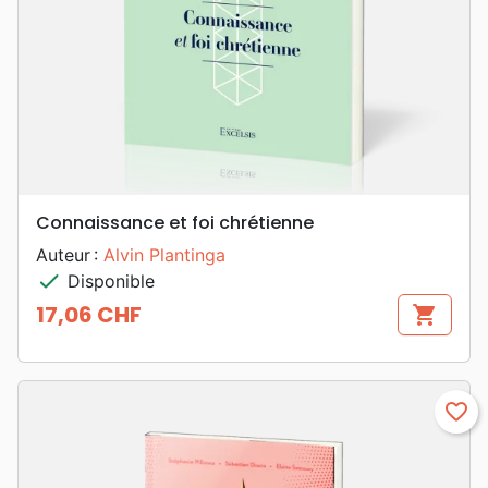
Connaissance et foi chrétienne
Auteur :
Alvin Plantinga
check
Disponible
17,06 CHF
shopping_cart
Prix
favorite_border