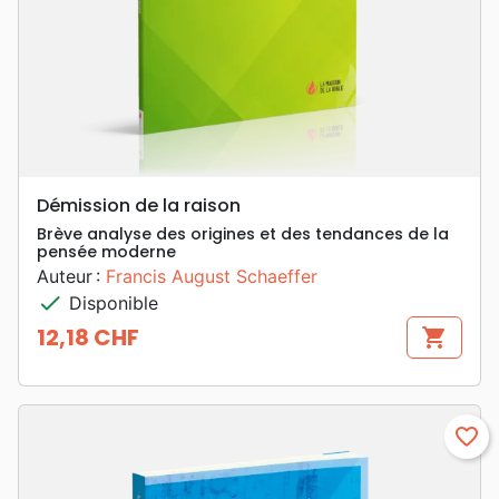
Démission de la raison
Brève analyse des origines et des tendances de la
pensée moderne
Auteur :
Francis August Schaeffer
check
Disponible
12,18 CHF
shopping_cart
Prix
favorite_border