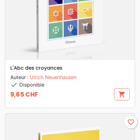
L'Abc des croyances
Auteur :
Ulrich Neuenhausen
check
Disponible
9,65 CHF
shopping_cart
Prix
favorite_border