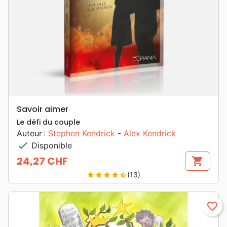
Savoir aimer
Le défi du couple
Auteur :
Stephen Kendrick
-
Alex Kendrick
check
Disponible
24,27 CHF
shopping_cart
Prix
(13)
star
star
star
star
star_half
favorite_border