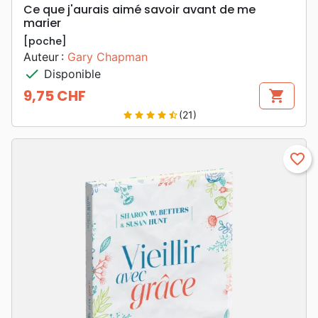
Ce que j'aurais aimé savoir avant de me
marier
[poche]
Auteur :
Gary Chapman
check
Disponible
9,75 CHF
shopping_cart
Prix
(21)
star
star
star
star
star_half
favorite_border