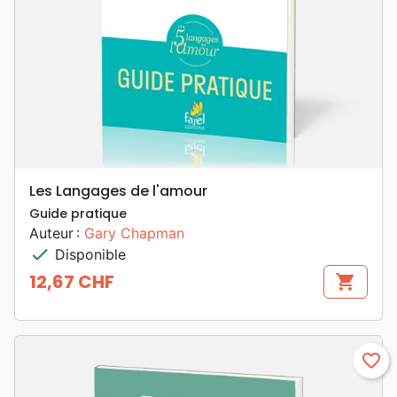
Les Langages de l'amour
Guide pratique
Auteur :
Gary Chapman
check
Disponible
12,67 CHF
shopping_cart
Prix
favorite_border