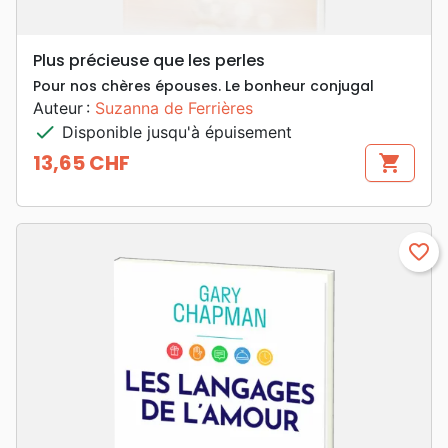
Plus précieuse que les perles
Pour nos chères épouses. Le bonheur conjugal
Auteur :
Suzanna de Ferrières
check
Disponible jusqu'à épuisement
13,65 CHF
shopping_cart
Prix
favorite_border