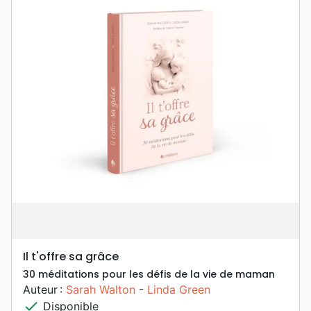
Il t'offre sa grâce
30 méditations pour les défis de la vie de maman
Auteur :
Sarah Walton
-
Linda Green
check
Disponible