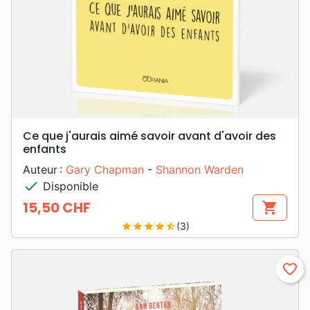
Ce que j'aurais aimé savoir avant d'avoir des
enfants
Auteur :
Gary Chapman
-
Shannon Warden
check
Disponible
15,50 CHF
shopping_cart
Prix
(3)
star
star
star
star
star_half
favorite_border