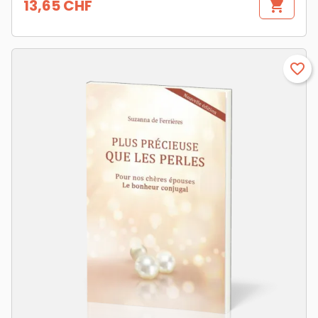
13,65 CHF
shopping_cart
Prix
favorite_border