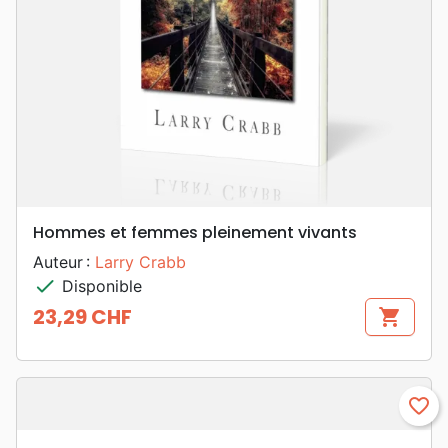
Hommes et femmes pleinement vivants
Auteur :
Larry Crabb
check
Disponible
23,29 CHF
shopping_cart
Prix
favorite_border