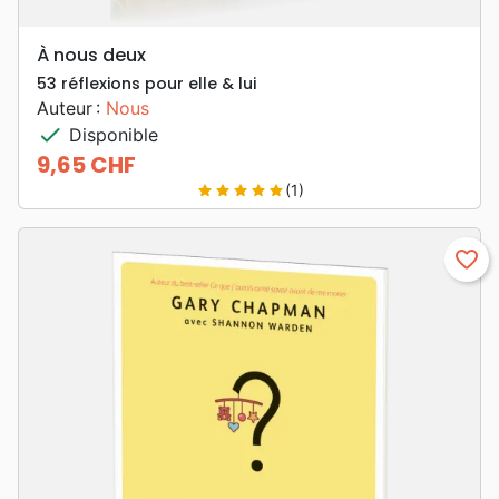
À nous deux
53 réflexions pour elle & lui
Auteur :
Nous
check
Disponible
9,65 CHF
Prix
(1)
star
star
star
star
star
favorite_border