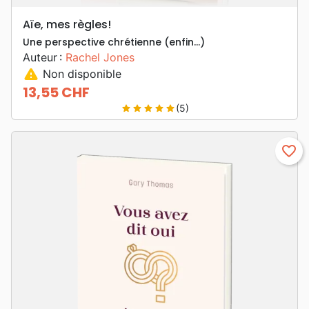
Aïe, mes règles!
Une perspective chrétienne (enfin…)
Auteur :
Rachel Jones
warning
Non disponible
13,55 CHF
Prix
(5)
star
star
star
star
star
favorite_border