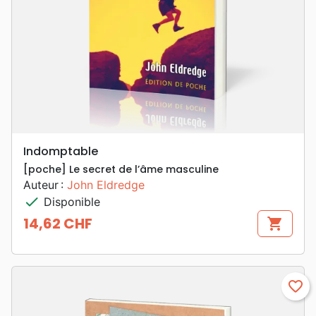
Indomptable
[poche] Le secret de l’âme masculine
Auteur :
John Eldredge
check
Disponible
14,62 CHF
shopping_cart
Prix
favorite_border