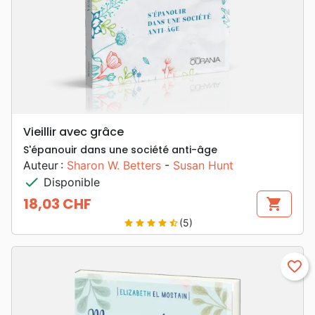
Vieillir avec grâce
S'épanouir dans une société anti-âge
Auteur :
Sharon W. Betters
-
Susan Hunt
check
Disponible
18,03 CHF
shopping_cart
Prix
(5)
star
star
star
star
star_half
favorite_border