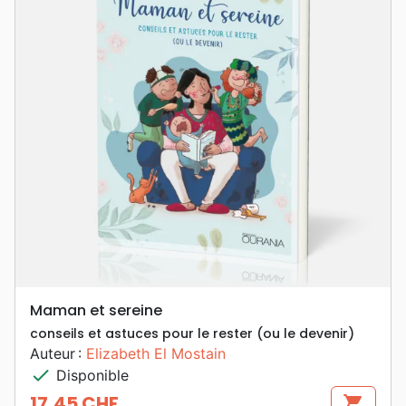
Maman et sereine
conseils et astuces pour le rester (ou le devenir)
Auteur :
Elizabeth El Mostain
check
Disponible
17,45 CHF
shopping_cart