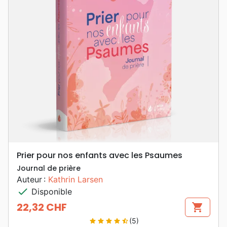
Prier pour nos enfants avec les Psaumes
Journal de prière
Auteur :
Kathrin Larsen
check
Disponible
22,32 CHF
shopping_cart
Prix
(5)
star
star
star
star
star_half