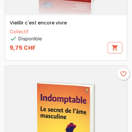
Vieillir c'est encore vivre
Collectif
check
Disponible
9,75 CHF
shopping_cart
Prix
favorite_border