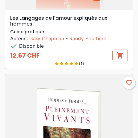
Les Langages de l'amour expliqués aux
hommes
Guide pratique
Auteur :
Gary Chapman
-
Randy Southern
check
Disponible
12,67 CHF
shopping_cart
Prix
(1)
star
star
star
star
star
favorite_border