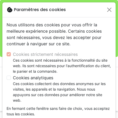
cookie
Paramètres des cookies
Je veux retirer ma commande au 11 rue de Rive,
close
Genève
warning
Cette boutique en ligne est limitée au retrait en
Nous utilisons des cookies pour vous offrir la
magasin.
meilleure expérience possible. Certains cookies
Pour les livraisons à domicile, veuillez passer vos
sont nécessaires, vous devez les accepter pour
commandes sur la boutique
La Maison de la Bible
continuer à naviguer sur ce site.
Suisse
.
Cookies strictement nécessaires
menu
Ces cookies sont nécessaires à la fonctionnalité du site
shopping_cart
account_circle
web. Ils sont nécessaires pour l'authentification du client,
le panier et la commande.
Cookies analytiques
Ces cookies collectent des données anonymes sur les
visites, les appareils et la navigation. Nous nous
appuyons sur ces données pour améliorer notre site
web.
search
En fermant cette fenêtre sans faire de choix, vous acceptez
Reche
tous les cookies.