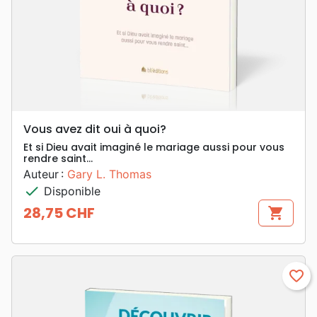
Vous avez dit oui à quoi?
Et si Dieu avait imaginé le mariage aussi pour vous
rendre saint...
Auteur :
Gary L. Thomas
check
Disponible
28,75 CHF
shopping_cart
Prix
favorite_border