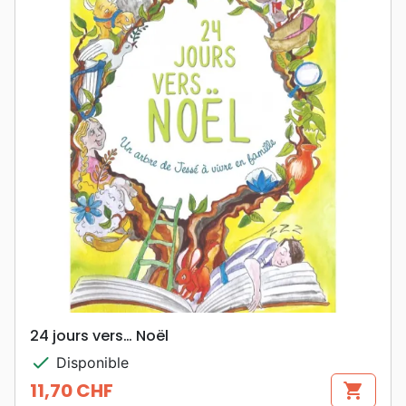
24 jours vers… Noël
check
Disponible
11,70 CHF
shopping_cart
Prix