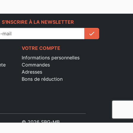
e
S'INSCRIRE À LA NEWSLETTER
check
S'inscrire
VOTRE COMPTE
Informations personnelles
nte
Commandes
Adresses
Bons de réduction
© 2026 SBG-MB