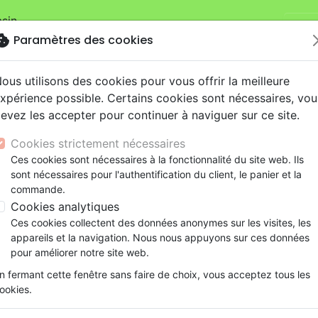
sin.
Je v
mandes sur la boutique
La Maison de la Bible Suisse
.
okie
Paramètres des cookies
ous utilisons des cookies pour vous offrir la meilleure
xpérience possible. Certains cookies sont nécessaires, vou
evez les accepter pour continuer à naviguer sur ce site.
Cookies strictement nécessaires
Nouveautés
Bibles
Livres
eBooks
Je
Ces cookies sont nécessaires à la fonctionnalité du site web. Ils
sont nécessaires pour l'authentification du client, le panier et la
eaux Testaments
ine
lité
 ans
lations
ns animés
s
Etude biblique
Bandes dessinées
Découverte de la foi
Adolescents, jeunes
Rap, Hip-hop
Films, fiction
Jeux
commande.
ons
cation
e
2 ans
ry, Latino, Folk
gnement, conférences
elisation
Segond 21
Famille, couple
Méditations
Bibles jeunesse
Instrumental
Documentaires, reportage
Accessoires de Bible
Cookies analytiques
iles
e
esse
ro
iels
Segond
Souffrance, Relation d'aide
Souffrance, Relation d'aide
Louange, Adoration
Papeterie
Ces cookies collectent des données anonymes sur les visites, les
spel, Soul
k
elisation
ue
esse
NEG
Santé
Psychologie
Hardrock, Métal
appareils et la navigation. Nous nous appuyons sur ces données
cations
ts
le, Couple
l, Soul
Darby
Ethique, société, politique
Apologétique
Pop, Rock
pour améliorer notre site web.
ation
Événements actuels
n fermant cette fenêtre sans faire de choix, vous acceptez tous les
ookies.
ar :
Par page :