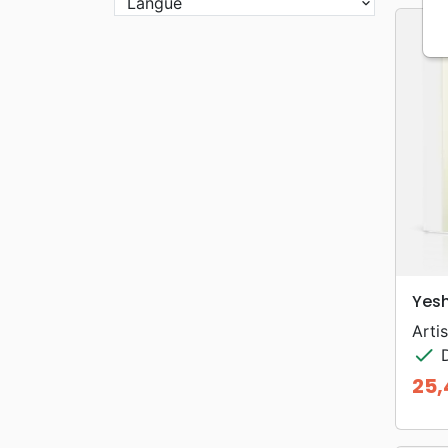
Langue
Yes
Artis
check
D
25,
Prix