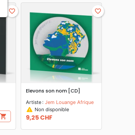
favorite_border
favorite_border
search
APERÇU RAPIDE
Elevons son nom [CD]
Artiste :
Jem Louange Afrique
warning
Non disponible
shopping_cart
9,25 CHF
Prix