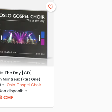
favorite_border
search
APERÇU RAPIDE
 Is The Day [CD]
 In Montreux (Part One)
te :
Oslo Gospel Choir
on disponible
3 CHF