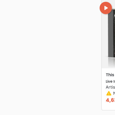
play_arrow
This
Live
Artis
warning
N
4,6
Prix