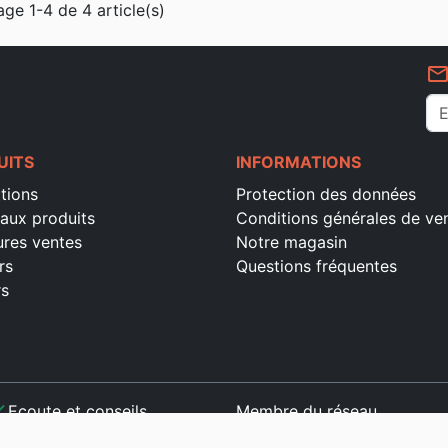
age 1-4 de 4 article(s)
mail_outlin
UITS
INFORMATIONS
tions
Protection des données
aux produits
Conditions générales de ve
ures ventes
Notre magasin
rs
Questions fréquentes
rs
ck
Ecoute et conseils
Membre du réseau
ck
Paiement sécurisé