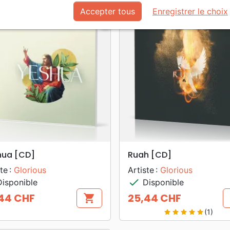
Accepter tous
Enregistrer le choix
favorite_border
search
search
APERÇU RAPIDE
APERÇU RAPIDE
hua [CD]
Ruah [CD]
te :
Glorious
Artiste :
Glorious
check
isponible
Disponible
44 CHF
25,44 CHF
shopping_cart
Prix
(1)
star
star
star
star
star