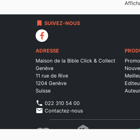
Affich
bookmark
SUIVEZ-NOUS
facebook
ADRESSE
PROD
Maison de la Bible Click & Collect
Promo
Genève
Nouve
11 rue de Rive
Meille
1204 Genève
Editeu
Suisse
Auteu
phone
022 310 54 00
mail
Contactez-nous
che
che