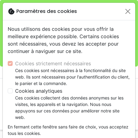
cookie
Paramètres des cookies
Je veux retirer ma commande au 11 rue de Rive,
close
Genève
warning
Cette boutique en ligne est limitée au retrait en
Nous utilisons des cookies pour vous offrir la
magasin.
meilleure expérience possible. Certains cookies
Pour les livraisons à domicile, veuillez passer vos
sont nécessaires, vous devez les accepter pour
commandes sur la boutique
La Maison de la Bible
continuer à naviguer sur ce site.
Suisse
.
Cookies strictement nécessaires
menu
Ces cookies sont nécessaires à la fonctionnalité du site
shopping_cart
account_circle
web. Ils sont nécessaires pour l'authentification du client,
le panier et la commande.
Cookies analytiques
Ces cookies collectent des données anonymes sur les
visites, les appareils et la navigation. Nous nous
appuyons sur ces données pour améliorer notre site
web.
search
En fermant cette fenêtre sans faire de choix, vous acceptez
Reche
tous les cookies.