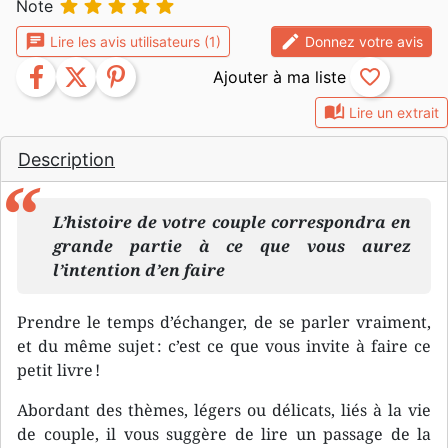





Note
chat
edit
Lire les avis utilisateurs (1)
Donnez votre avis
facebook
twitter
pinterest
favorite_border
auto_stories
Lire un extrait
Description
L’histoire de votre couple correspondra en
grande partie à ce que vous aurez
l’intention d’en faire
Prendre le temps d’échanger, de se parler vraiment,
et du même sujet : c’est ce que vous invite à faire ce
petit livre !
Abordant des thèmes, légers ou délicats, liés à la vie
de couple, il vous suggère de lire un passage de la