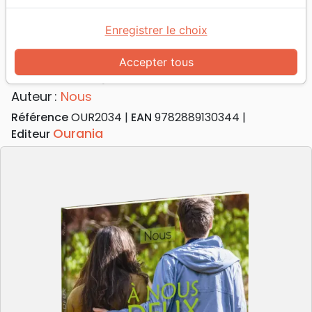
Accueil
Livres
Famille, couple
Mariage
À nous deux - 53 réflexions pour elle & lui
Enregistrer le choix
À nous deux
Accepter tous
53 réflexions pour elle & lui
Auteur :
Nous
Référence
OUR2034
EAN
9782889130344
Ourania
Editeur