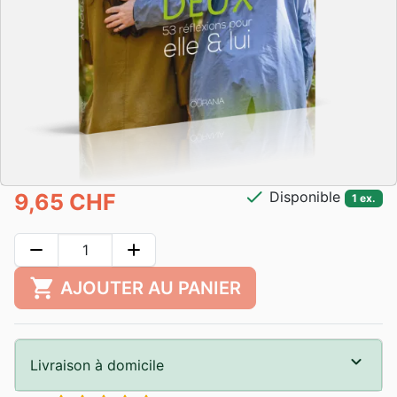
check
Disponible
9,65 CHF
1 ex.
remove
add
shopping_cart
AJOUTER AU PANIER
Livraison à domicile