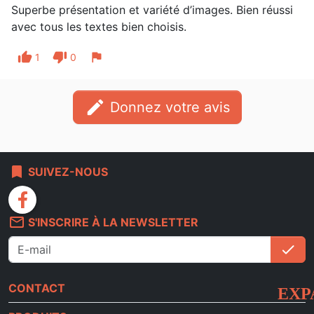
Superbe présentation et variété d’images. Bien réussi
avec tous les textes bien choisis.
thumb_up
thumb_down
flag
1
0
edit
Donnez votre avis
bookmark
SUIVEZ-NOUS
facebook
mail_outline
S'INSCRIRE À LA NEWSLETTER
check
S'i
CONTACT