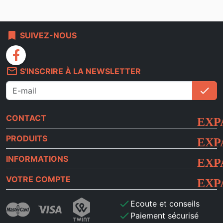
bookmark
SUIVEZ-NOUS
facebook
mail_outline
S'INSCRIRE À LA NEWSLETTER
check
S'i
CONTACT
PRODUITS
INFORMATIONS
VOTRE COMPTE
check
Ecoute et conseils
check
Paiement sécurisé