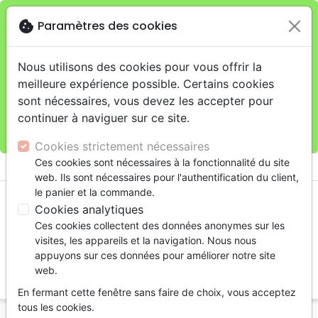
cookie
Paramètres des cookies
Je veux retirer ma commande au 11 rue de Rive,
close
Genève
warning
Cette boutique en ligne est limitée au retrait en
Nous utilisons des cookies pour vous offrir la
magasin.
meilleure expérience possible. Certains cookies
Pour les livraisons à domicile, veuillez passer vos
sont nécessaires, vous devez les accepter pour
commandes sur la boutique
La Maison de la Bible
continuer à naviguer sur ce site.
Suisse
.
Cookies strictement nécessaires
menu
Ces cookies sont nécessaires à la fonctionnalité du site
shopping_cart
account_circle
web. Ils sont nécessaires pour l'authentification du client,
le panier et la commande.
Cookies analytiques
Ces cookies collectent des données anonymes sur les
visites, les appareils et la navigation. Nous nous
appuyons sur ces données pour améliorer notre site
web.
search
En fermant cette fenêtre sans faire de choix, vous acceptez
Reche
tous les cookies.