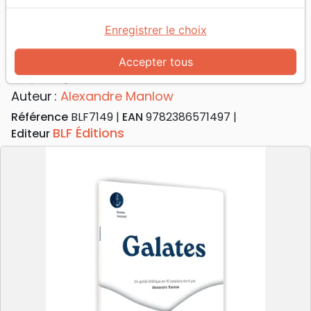
Accueil
Livres
Commentaires
Galates
Galates - Se plonger dans la Parole
Enregistrer le choix
Galates
Accepter tous
Se plonger dans la Parole
Auteur :
Alexandre Manlow
Référence
BLF7149
EAN
9782386571497
BLF Éditions
Editeur