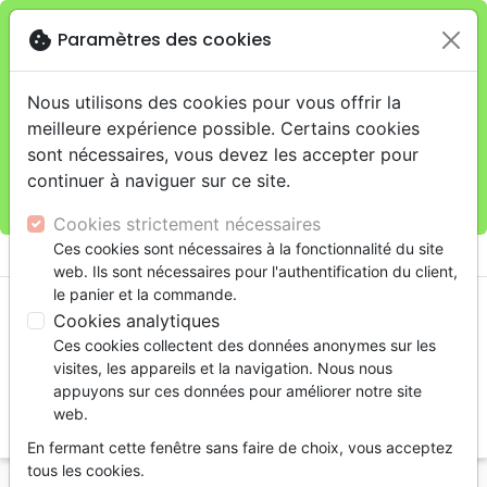
cookie
Paramètres des cookies
Je veux retirer ma commande au 11 rue de Rive,
close
Genève
warning
Cette boutique en ligne est limitée au retrait en
Nous utilisons des cookies pour vous offrir la
magasin.
meilleure expérience possible. Certains cookies
Pour les livraisons à domicile, veuillez passer vos
sont nécessaires, vous devez les accepter pour
commandes sur la boutique
La Maison de la Bible
continuer à naviguer sur ce site.
Suisse
.
Cookies strictement nécessaires
menu
Ces cookies sont nécessaires à la fonctionnalité du site
shopping_cart
account_circle
web. Ils sont nécessaires pour l'authentification du client,
le panier et la commande.
Cookies analytiques
Ces cookies collectent des données anonymes sur les
visites, les appareils et la navigation. Nous nous
appuyons sur ces données pour améliorer notre site
web.
search
En fermant cette fenêtre sans faire de choix, vous acceptez
Reche
tous les cookies.