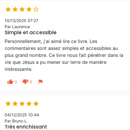





10/12/2025 07:27
Par Laurence
Simple et accessible
Personnellement, j'ai aimé lire ce livre. Les
commentaires sont assez simples et accessibles au
plus grand nombre. Ce livre nous fait pénétrer dans la
vie que Jésus a pu mener sur terre de manière
intéressante.
thumb_up
thumb_down
flag
0
0





04/12/2025 10:44
Par Bruno L.
Très enrichissant