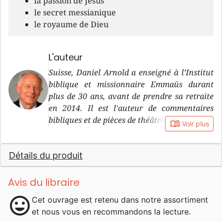
la passion de Jésus
le secret messianique
le royaume de Dieu
L'auteur
Suisse, Daniel Arnold a enseigné à l’Institut
biblique et missionnaire Emmaüs durant
plus de 30 ans, avant de prendre sa retraite
en 2014. Il est l'auteur de commentaires
bibliques et de pièces de théâtre, notamment.
book_open
Voir plus
Détails du produit
Avis du libraire
mood
Cet ouvrage est retenu dans notre assortiment
et nous vous en recommandons la lecture.