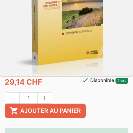
check
Disponible
29,14 CHF
1 ex.
remove
add
shopping_cart
AJOUTER AU PANIER