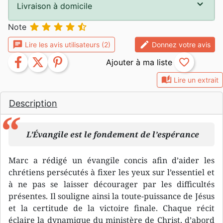
Livraison à domicile





Note
chat
edit
Lire les avis utilisateurs (2)
Donnez votre avis
facebook
twitter
pinterest
favorite_border
auto_stories
Lire un extrait
Description
L’Évangile est le fondement de l’espérance
Marc a rédigé un évangile concis afin d’aider les
chrétiens persécutés à fixer les yeux sur l’essentiel et
à ne pas se laisser décourager par les difficultés
présentes. Il souligne ainsi la toute-puissance de Jésus
et la certitude de la victoire finale. Chaque récit
éclaire la dynamique du ministère de Christ, d’abord