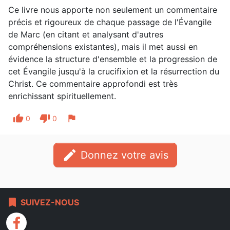
Ce livre nous apporte non seulement un commentaire
précis et rigoureux de chaque passage de l'Évangile
de Marc (en citant et analysant d'autres
compréhensions existantes), mais il met aussi en
évidence la structure d'ensemble et la progression de
cet Évangile jusqu'à la crucifixion et la résurrection du
Christ. Ce commentaire approfondi est très
enrichissant spirituellement.
thumb_up
thumb_down
flag
0
0
edit
Donnez votre avis
bookmark
SUIVEZ-NOUS
facebook