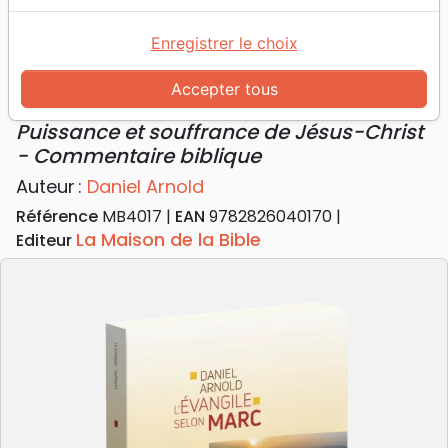
Accueil
Livres
Commentaires
Marc
Évangile selon Marc (L') - Puissance et souffrance
Enregistrer le choix
de Jésus-Christ - Commentaire biblique
Accepter tous
L'Évangile selon Marc
Puissance et souffrance de Jésus-Christ
- Commentaire biblique
Auteur :
Daniel Arnold
Référence
MB4017
EAN
9782826040170
La Maison de la Bible
Editeur