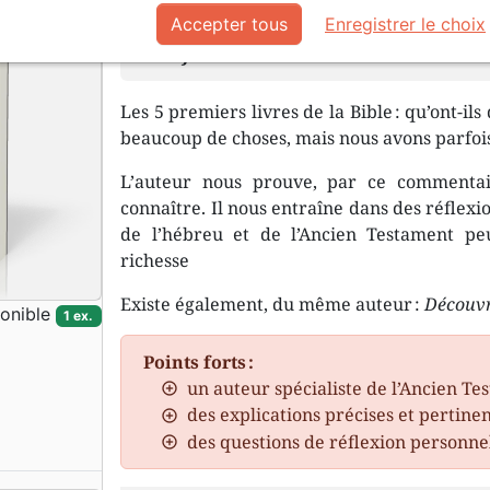
Accepter tous
Enregistrer le choix
Le message de la Genèse pour se
aujourd’hui
Les 5 premiers livres de la Bible : qu’ont-ils
beaucoup de choses, mais nous avons parfois 
L’auteur nous prouve, par ce commentai
connaître. Il nous entraîne dans des réflexi
de l’hébreu et de l’Ancien Testament p
richesse
Existe également, du même auteur :
Découvr
onible
1 ex.
Points forts :
un auteur spécialiste de l’Ancien T
des explications précises et pertine
des questions de réflexion personne