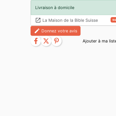
Livraison à domicile
launch
La Maison de la Bible Suisse
su
edit
Donnez votre avis
facebook
twitter
pinterest