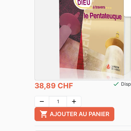
check
Disp
38,89 CHF
remove
add
shopping_cart
AJOUTER AU PANIER