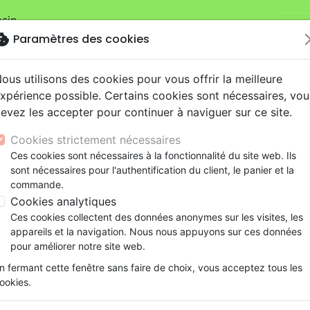
sin.
Je v
mandes sur la boutique
La Maison de la Bible Suisse
.
okie
Paramètres des cookies
ous utilisons des cookies pour vous offrir la meilleure
xpérience possible. Certains cookies sont nécessaires, vou
evez les accepter pour continuer à naviguer sur ce site.
Cookies strictement nécessaires
Nouveautés
Bibles
Livres
eBooks
Je
Ces cookies sont nécessaires à la fonctionnalité du site web. Ils
sont nécessaires pour l'authentification du client, le panier et la
eaux Testaments
ine
lité
 ans
lations
ns animés
s
Etude biblique
Bandes dessinées
Découverte de la foi
Adolescents, jeunes
Rap, Hip-hop
Films, fiction
Jeux
commande.
euque
Découvrir Dieu à travers le Pentateuque
ons
cation
e
2 ans
ry, Latino, Folk
gnement, conférences
elisation
Segond 21
Famille, couple
Méditations
Bibles jeunesse
Instrumental
Documentaires, reportage
Accessoires de Bible
Cookies analytiques
iles
e
esse
ro
iels
Segond
Souffrance, Relation d'aide
Souffrance, Relation d'aide
Louange, Adoration
Papeterie
Découvrir Dieu à travers le 
Ces cookies collectent des données anonymes sur les visites, les
k
elisation
ue
esse
NEG
Santé
Psychologie
Hardrock, Métal
appareils et la navigation. Nous nous appuyons sur ces données
Auteur :
Ron Bergey
cations
ts
le, Couple
l, Soul
Darby
Ethique, société, politique
Apologétique
Pop, Rock
pour améliorer notre site web.
Référence
MB3480
EAN
9782826034803
Ed
ation
Événements actuels
n fermant cette fenêtre sans faire de choix, vous acceptez tous les
ookies.
Description
Détails du produit