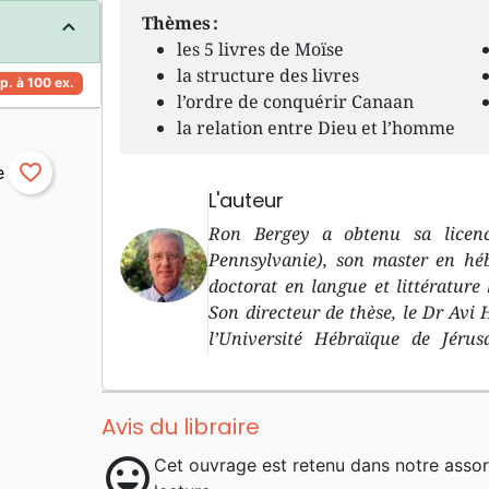
Thèmes :
les 5 livres de Moïse
la structure des livres
p. à 100 ex.
l’ordre de conquérir Canaan
la relation entre Dieu et l’homme
favorite_border
L'auteur
Ron Bergey a obtenu sa licenc
Pennsylvanie), son master en hé
doctorat en langue et littérature
Son directeur de thèse, le Dr Avi 
l’Université Hébraïque de Jérus
biblique et l’Ancien Testament 
Tacoma, Washington. Dès 1992, i
d’Ancien Testament à la Facul
Avis du libraire
Protestante et Evangélique (anc
mood
Cet ouvrage est retenu dans notre asso
d’Aix-en-Provence, France.