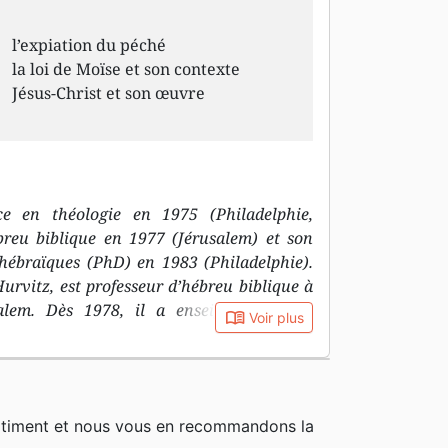
l’expiation du péché
la loi de Moïse et son contexte
Jésus-Christ et son œuvre
e en théologie en 1975 (Philadelphie,
breu biblique en 1977 (Jérusalem) et son
 hébraïques (PhD) en 1983 (Philadelphie).
Hurvitz, est professeur d’hébreu biblique à
alem. Dès 1978, il a enseigné l’hébreu
book_open
Voir plus
en faculté à Jérusalem, Philadelphie et
l a été professeur d’hébreu biblique et
té Jean Calvin, Institut de Théologie
iennement Faculté de Théologie Réformée)
rtiment et nous vous en recommandons la