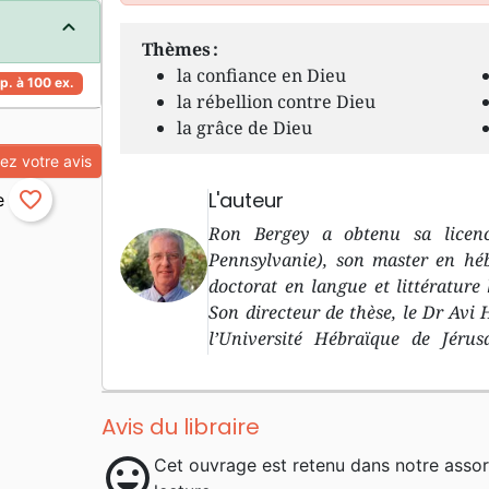
Thèmes :
la confiance en Dieu
p. à 100 ex.
la rébellion contre Dieu
la grâce de Dieu
z votre avis
L'auteur
favorite_border
Ron Bergey a obtenu sa licenc
Pennsylvanie), son master en hé
doctorat en langue et littérature
Son directeur de thèse, le Dr Avi 
l’Université Hébraïque de Jérus
biblique et l’Ancien Testament 
Tacoma, Washington. Dès 1992, i
d’Ancien Testament à la Facul
Avis du libraire
Protestante et Evangélique (anc
mood
Cet ouvrage est retenu dans notre asso
d’Aix-en-Provence, France.