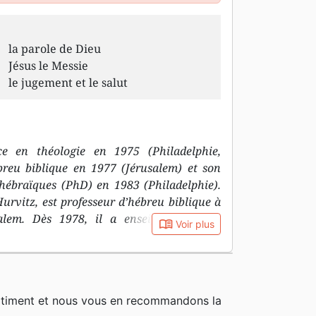
la parole de Dieu
Jésus le Messie
le jugement et le salut
e en théologie en 1975 (Philadelphie,
breu biblique en 1977 (Jérusalem) et son
 hébraïques (PhD) en 1983 (Philadelphie).
Hurvitz, est professeur d’hébreu biblique à
alem. Dès 1978, il a enseigné l’hébreu
book_open
Voir plus
en faculté à Jérusalem, Philadelphie et
l a été professeur d’hébreu biblique et
té Jean Calvin, Institut de Théologie
iennement Faculté de Théologie Réformée)
rtiment et nous vous en recommandons la