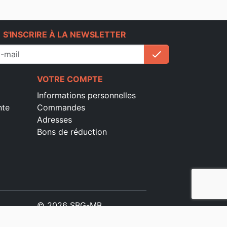
e
S'INSCRIRE À LA NEWSLETTER
check
S'inscrire
VOTRE COMPTE
Informations personnelles
nte
Commandes
Adresses
Bons de réduction
© 2026 SBG-MB