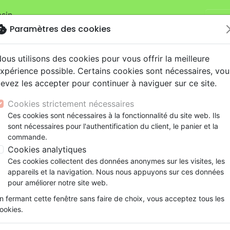
sin.
Je v
mandes sur la boutique
La Maison de la Bible Suisse
.
okie
Paramètres des cookies
ous utilisons des cookies pour vous offrir la meilleure
xpérience possible. Certains cookies sont nécessaires, vou
evez les accepter pour continuer à naviguer sur ce site.
Cookies strictement nécessaires
Nouveautés
Bibles
Livres
eBooks
Je
Ces cookies sont nécessaires à la fonctionnalité du site web. Ils
sont nécessaires pour l'authentification du client, le panier et la
eaux Testaments
ine
lité
 ans
lations
ns animés
s
Etude biblique
Bandes dessinées
Découverte de la foi
Adolescents, jeunes
Rap, Hip-hop
Films, fiction
Jeux
commande.
Découvrir Dieu à travers Ésaïe
ons
cation
e
2 ans
ry, Latino, Folk
gnement, conférences
elisation
Segond 21
Famille, couple
Méditations
Bibles jeunesse
Instrumental
Documentaires, reportage
Accessoires de Bible
Cookies analytiques
iles
e
esse
ro
iels
Segond
Souffrance, Relation d'aide
Souffrance, Relation d'aide
Louange, Adoration
Papeterie
Découvrir Dieu à travers Ésa
Ces cookies collectent des données anonymes sur les visites, les
k
elisation
ue
esse
NEG
Santé
Psychologie
Hardrock, Métal
appareils et la navigation. Nous nous appuyons sur ces données
Auteur :
Ron Bergey
cations
ts
le, Couple
l, Soul
Darby
Ethique, société, politique
Apologétique
Pop, Rock
pour améliorer notre site web.
Référence
MB3529
EAN
9782826035299
Edi
ation
Événements actuels
n fermant cette fenêtre sans faire de choix, vous acceptez tous les
ookies.
Description
Détails du produit