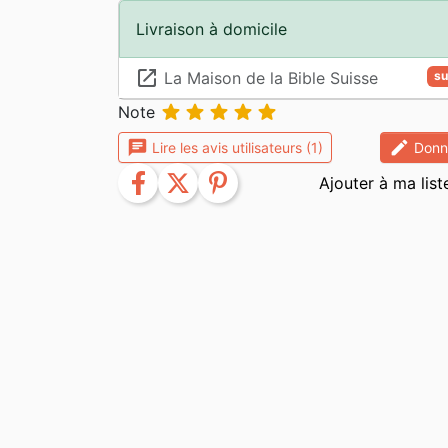
Livraison à domicile
launch
La Maison de la Bible Suisse
su





Note
chat
edit
Lire les avis utilisateurs (1)
Donne
facebook
twitter
pinterest