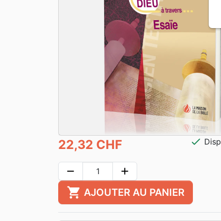
check
Disp
22,32 CHF
remove
add
shopping_cart
AJOUTER AU PANIER