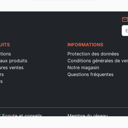
mail_outlin
UITS
INFORMATIONS
tions
Protection des données
aux produits
Conditions générales de ve
ures ventes
Notre magasin
rs
Questions fréquentes
rs
ck
Ecoute et conseils
Membre du réseau
ck
Paiement sécurisé