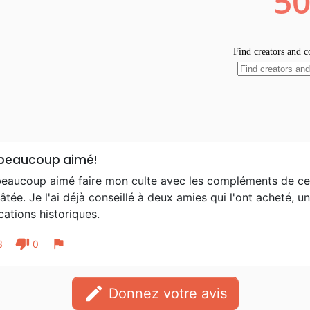
 beaucoup aimé!
beaucoup aimé faire mon culte avec les compléments de ce li
âtée. Je l'ai déjà conseillé à deux amies qui l'ont acheté, un
cations historiques.
thumb_down
flag
3
0
edit
Donnez votre avis