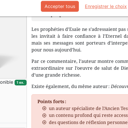
Accepter tous
Enregistrer le choix
La grâce de Dieu est plus grande que
son peuple tout entier
Les prophéties d’Esaïe ne s’adressaient pas 
les invitait à faire confiance à l’Eternel d
mais ses messages sont porteurs d’interp
pour nous aujourd’hui.
Par ce commentaire, l’auteur montre commen
extraordinaire sur l’oeuvre de salut de Di
d’une grande richesse.
onible
1 ex.
Existe également, du même auteur :
Découvr
Points forts :
un auteur spécialiste de l’Ancien T
un contenu profond qui reste access
des questions de réflexion personne