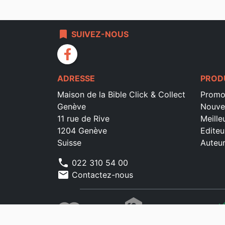
bookmark
SUIVEZ-NOUS
facebook
ADRESSE
PROD
Maison de la Bible Click & Collect
Promo
Genève
Nouve
11 rue de Rive
Meille
1204 Genève
Editeu
Suisse
Auteu
phone
022 310 54 00
mail
Contactez-nous
che
che