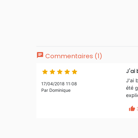
chat
Commentaires (1)
J'ai





J'ai 
17/04/2018 11:08
été g
Par Dominique
expli
thumb_up