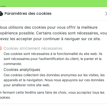
sin.
Je v
mandes sur la boutique
La Maison de la Bible Suisse
.
okie
Paramètres des cookies
ous utilisons des cookies pour vous offrir la meilleure
xpérience possible. Certains cookies sont nécessaires, vou
evez les accepter pour continuer à naviguer sur ce site.
Cookies strictement nécessaires
Nouveautés
Bibles
Livres
eBooks
Je
Ces cookies sont nécessaires à la fonctionnalité du site web. Ils
sont nécessaires pour l'authentification du client, le panier et la
eaux Testaments
ine
lité
 ans
lations
ns animés
s
Etude biblique
Bandes dessinées
Découverte de la foi
Adolescents, jeunes
Rap, Hip-hop
Films, fiction
Jeux
commande.
ons
cation
e
2 ans
ry, Latino, Folk
gnement, conférences
elisation
Segond 21
Famille, couple
Méditations
Bibles jeunesse
Instrumental
Documentaires, reportage
Accessoires de Bible
Cookies analytiques
iles
e
esse
ro
iels
Segond
Souffrance, Relation d'aide
Souffrance, Relation d'aide
Louange, Adoration
Papeterie
jamin Eggen
Ces cookies collectent des données anonymes sur les visites, les
k
elisation
ue
esse
NEG
Santé
Psychologie
Hardrock, Métal
appareils et la navigation. Nous nous appuyons sur ces données
min a été pendant plusieurs années responsable du
cations
ts
le, Couple
l, Soul
Darby
Ethique, société, politique
Apologétique
Pop, Rock
pour améliorer notre site web.
 La Rébellution, le blog jeunesse d’Evangile 21, dans le ca
ation
Événements actuels
n fermant cette fenêtre sans faire de choix, vous acceptez tous les
le livre
Une vie de défis
. Alors qu’il était en train de gâche
ookies.
récieuses de sa vie, tout change lorsqu’il reçoit l’Evangile
. Depuis, il aime voir sa vie comme une succession de dé