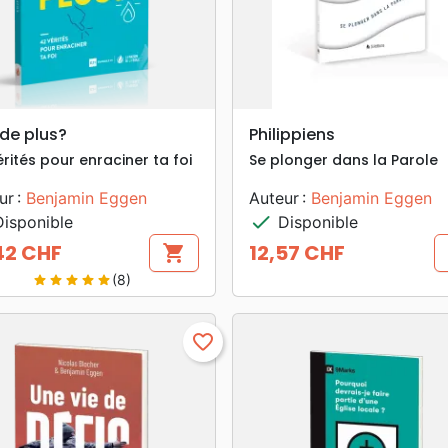
search
search
APERÇU RAPIDE
APERÇU RAPIDE
 de plus?
Philippiens
rités pour enraciner ta foi
Se plonger dans la Parole
ur :
Benjamin Eggen
Auteur :
Benjamin Eggen
check
isponible
Disponible
42 CHF
12,57 CHF
shopping_cart
Prix
(8)
star
star
star
star
star
favorite_border