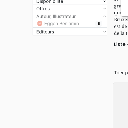
Disponibilité
grand
Offres
quoti
Auteur, Illustrateur
Bruxel
Eggen Benjamin
5
est de
Editeurs
de la 
Liste
Trier p