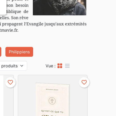
 de son besoin
ut Biblique de
elles. Son rêve
ui propagent l’Evangile jusqu’aux extrémités
tmavie.fr.
Philippiens
grid_view
table_rows
Vue :
favorite_border
favorite_border