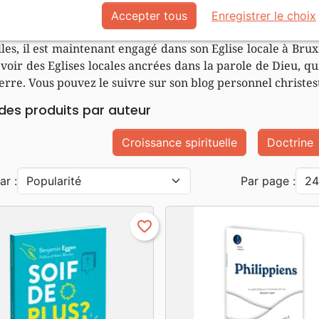
s, qu’il relève en étant conscient de ses faiblesses et
Accepter tous
Enregistrer le choix
dien de la grâce de Dieu. Après avoir étudié à l’Instit
les, il est maintenant engagé dans son Eglise locale à Brux
 voir des Eglises locales ancrées dans la parole de Dieu, q
terre. Vous pouvez le suivre sur son blog personnel christes
 des produits par auteur
Croissance spirituelle
Doctrine
ar :
Par page :
favorite_border