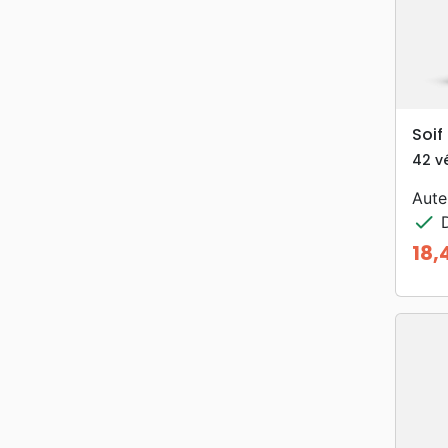
Soif
42 vé
Aute
check
D
18,
Prix