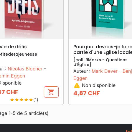
search
search
APERÇU RAPIDE
APERÇU RAPIDE
vie de défis
Pourquoi devrais-je fair
partie d'une Église local
fitedetajeunesse
[coll. 9Marks - Questions
d'Église]
ur :
Nicolas Blocher
-
Auteur :
Mark Dever
-
Ben
amin Eggen
Eggen
isponible
warning
Non disponible
47 CHF
shopping_cart
4,87 CHF
Prix
(1)
star
star
star
star
star
age 1-5 de 5 article(s)
mail_outlin