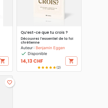
search
APERÇU RAPIDE
Qu’est-ce que tu crois ?
Découvrez l’essentiel de la foi
chrétienne
Auteur :
Benjamin Eggen
check
Disponible
14,13 CHF
shopping_cart
shopping_cart
Prix
(2)
star
star
star
star
star
favorite_border