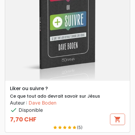
Liker ou suivre ?
Ce que tout ado devrait savoir sur Jésus
Auteur :
Dave Boden
check
Disponible
7,70 CHF
shopping_cart
Prix
(5)
star
star
star
star
star