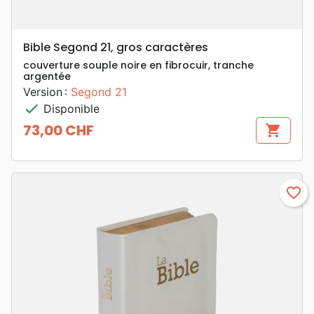
Bible Segond 21, gros caractères
couverture souple noire en fibrocuir, tranche
argentée
Version :
Segond 21
check
Disponible
73,00 CHF
shopping_cart
Prix
favorite_border