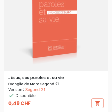
Jésus, ses paroles et sa vie
Évangile de Marc Segond 21
Version :
Segond 21
check
Disponible
0,49 CHF
shopping_cart
Prix