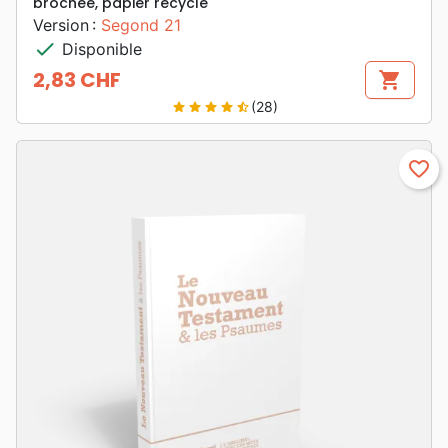
brochée, papier recyclé
Version :
Segond 21
check
Disponible
2,83 CHF
shopping_cart
Prix
(28)
star
star
star
star
star_half
favorite_border