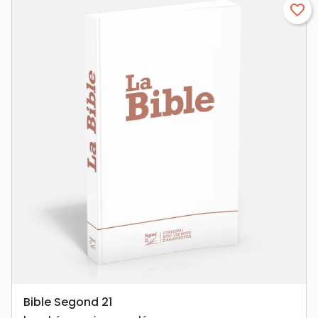
favorite_border
Bible Segond 21