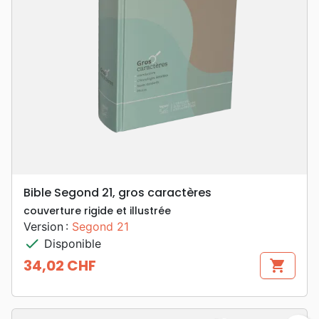
Bible Segond 21, gros caractères
couverture rigide et illustrée
Version :
Segond 21
check
Disponible
34,02 CHF
shopping_cart
Prix