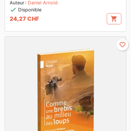
Auteur :
Daniel Arnold
check
Disponible
24,27 CHF
shopping_cart
Prix
favorite_border