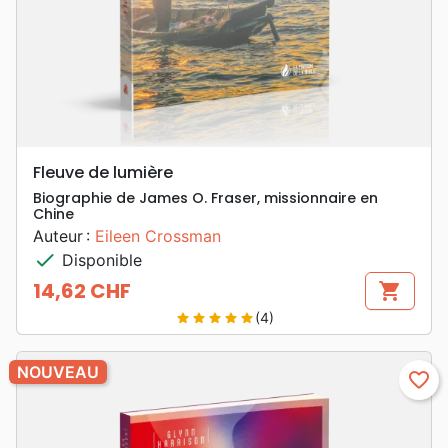
Fleuve de lumière
Biographie de James O. Fraser, missionnaire en
Chine
Auteur :
Eileen Crossman
check
Disponible
14,62 CHF
shopping_cart
Prix
(4)
star
star
star
star
star
NOUVEAU
favorite_border