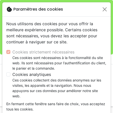
cookie
Paramètres des cookies
Je veux retirer ma commande au 11 rue de Rive,
close
Genève
warning
Cette boutique en ligne est limitée au retrait en
Nous utilisons des cookies pour vous offrir la
magasin.
meilleure expérience possible. Certains cookies
Pour les livraisons à domicile, veuillez passer vos
sont nécessaires, vous devez les accepter pour
commandes sur la boutique
La Maison de la Bible
continuer à naviguer sur ce site.
Suisse
.
Cookies strictement nécessaires
menu
Ces cookies sont nécessaires à la fonctionnalité du site
shopping_cart
account_circle
web. Ils sont nécessaires pour l'authentification du client,
le panier et la commande.
Cookies analytiques
Ces cookies collectent des données anonymes sur les
visites, les appareils et la navigation. Nous nous
appuyons sur ces données pour améliorer notre site
web.
search
En fermant cette fenêtre sans faire de choix, vous acceptez
Reche
tous les cookies.