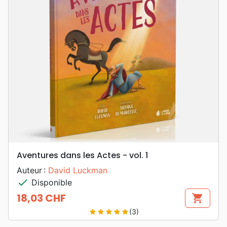
Aventures dans les Actes - vol. 1
Auteur :
David Luckman
check
Disponible
18,03 CHF
shopping_cart
Prix
(3)
star
star
star
star
star