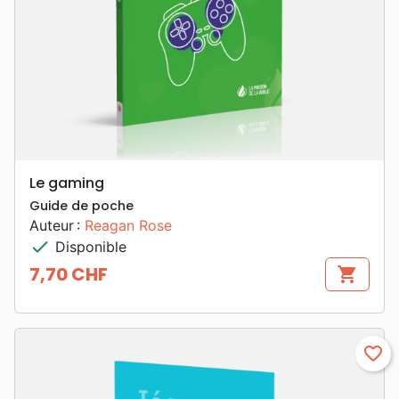
Le gaming
Guide de poche
Auteur :
Reagan Rose
check
Disponible
7,70 CHF
shopping_cart
Prix
favorite_border