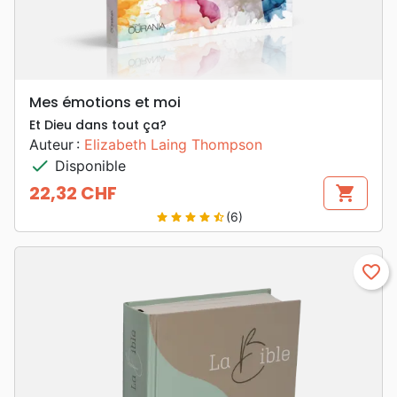
Mes émotions et moi
Et Dieu dans tout ça?
Auteur :
Elizabeth Laing Thompson
check
Disponible
22,32 CHF
shopping_cart
Prix
(6)
star
star
star
star
star_half
favorite_border