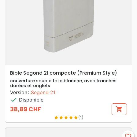
Bible Segond 21 compacte (Premium Style)
couverture souple toile blanche, avec tranches
dorées et onglets
Version :
Segond 21
check
Disponible
38,89 CHF
shopping_cart
Prix
(1)
star
star
star
star
star
favorite_border