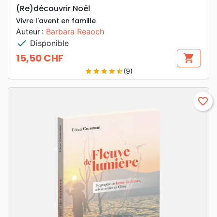
(Re)découvrir Noël
Vivre l'avent en famille
Auteur :
Barbara Reaoch
check
Disponible
15,50 CHF
shopping_cart
Prix
(9)
star
star
star
star
star_half
favorite_border