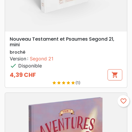
Nouveau Testament et Psaumes Segond 21,
mini
broché
Version :
Segond 21
check
Disponible
4,39 CHF
shopping_cart
Prix
(1)
star
star
star
star
star
favorite_border