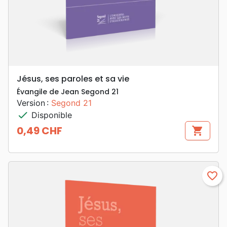
Jésus, ses paroles et sa vie
Évangile de Jean Segond 21
Version :
Segond 21
check
Disponible
0,49 CHF
shopping_cart
Prix
favorite_border