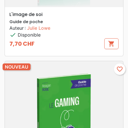
L'image de soi
Guide de poche
Auteur :
Julie Lowe
check
Disponible
7,70 CHF
shopping_cart
Prix
NOUVEAU
favorite_border