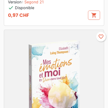
Version :
Segond 21
check
Disponible
0,97 CHF
shopping_cart
Prix
favorite_border