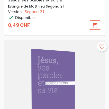
Jésus, ses paroles et sa vie
Évangile de Matthieu Segond 21
Version :
Segond 21
check
Disponible
0,49 CHF
shopping_cart
Prix
favorite_border