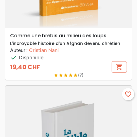
Comme une brebis au milieu des loups
L'incroyable histoire d'un Afghan devenu chrétien
Auteur :
Cristian Nani
check
Disponible
19,40 CHF
shopping_cart
Prix
(7)
star
star
star
star
star
favorite_border