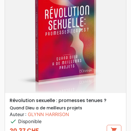
Révolution sexuelle : promesses tenues ?
Quand Dieu a de meilleurs projets
Auteur :
GLYNN HARRISON
check
Disponible
20,37 CHF
shopping_cart