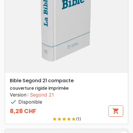
Bible Segond 21 compacte
couverture rigide imprimée
Version :
Segond 21
check
Disponible
8,28 CHF
shopping_cart
Prix
(1)
star
star
star
star
star