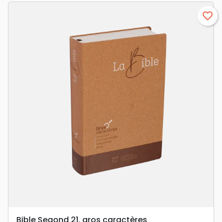
favorite_border
Bible Segond 21, gros caractères