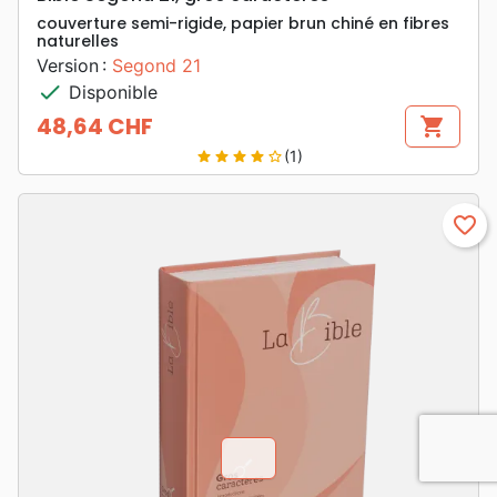
couverture semi-rigide, papier brun chiné en fibres
naturelles
Version :
Segond 21
check
Disponible
48,64 CHF
shopping_cart
Prix
(1)
star
star
star
star
star_border
favorite_border
chevron_u