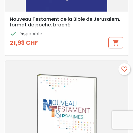
Nouveau Testament de la Bible de Jerusalem,
format de poche, broché
check
Disponible
21,93 CHF
shopping_cart
Prix
favorite_border
chevron_u