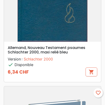
Allemand, Nouveau Testament psaumes
Schlachter 2000, maxi relié bleu
Version :
Schlachter 2000
check
Disponible
6,34 CHF
shopping_cart
Prix
favorite_border