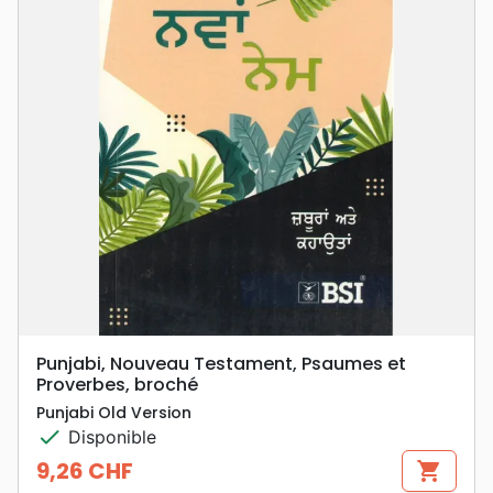
Punjabi, Nouveau Testament, Psaumes et
Proverbes, broché
Punjabi Old Version
check
Disponible
9,26 CHF
shopping_cart
Prix