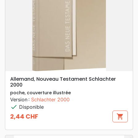
Allemand, Nouveau Testament Schlachter
2000
poche, couverture illustrée
Version :
Schlachter 2000
check
Disponible
2,44 CHF
shopping_cart
Prix