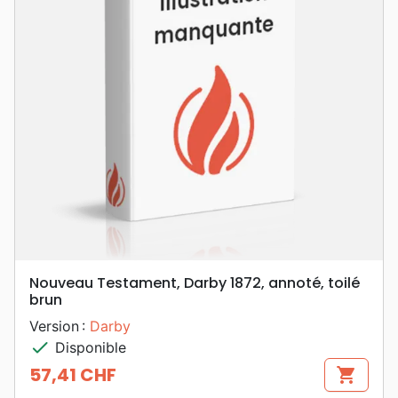
Nouveau Testament, Darby 1872, annoté, toilé
brun
Version :
Darby
check
Disponible
57,41 CHF
shopping_cart
Prix