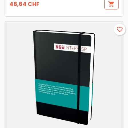
48,64 CHF
shopping_cart
Prix
favorite_border