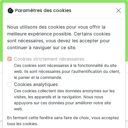
cookie
Paramètres des cookies
Je veux retirer ma commande au 11 rue de Rive,
close
Genève
warning
Cette boutique en ligne est limitée au retrait en
Nous utilisons des cookies pour vous offrir la
magasin.
meilleure expérience possible. Certains cookies
Pour les livraisons à domicile, veuillez passer vos
sont nécessaires, vous devez les accepter pour
commandes sur la boutique
La Maison de la Bible
continuer à naviguer sur ce site.
Suisse
.
Cookies strictement nécessaires
menu
Ces cookies sont nécessaires à la fonctionnalité du site
shopping_cart
account_circle
web. Ils sont nécessaires pour l'authentification du client,
le panier et la commande.
Cookies analytiques
Ces cookies collectent des données anonymes sur les
visites, les appareils et la navigation. Nous nous
appuyons sur ces données pour améliorer notre site
web.
search
En fermant cette fenêtre sans faire de choix, vous acceptez
Reche
tous les cookies.