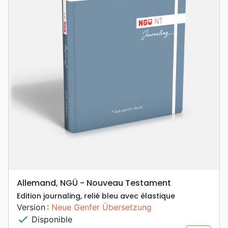
Allemand, NGÜ - Nouveau Testament
Edition journaling, relié bleu avec élastique
Version :
Neue Genfer Übersetzung
check
Disponible