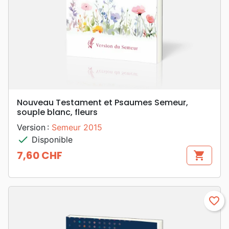
Nouveau Testament et Psaumes Semeur,
souple blanc, fleurs
Version :
Semeur 2015
check
Disponible
7,60 CHF
shopping_cart
Prix
favorite_border