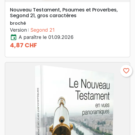
Nouveau Testament, Psaumes et Proverbes,
Segond 21, gros caractères
broché
Version :
Segond 21
event
A paraître le 01.09.2026
4,87 CHF
Prix
favorite_border