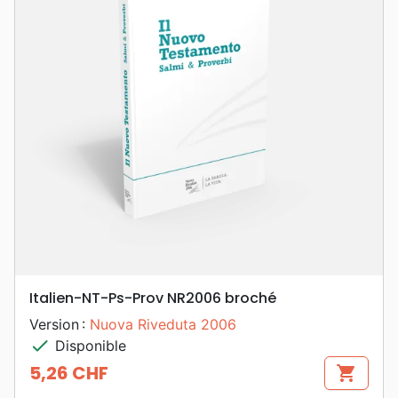
Italien-NT-Ps-Prov NR2006 broché
Version :
Nuova Riveduta 2006
check
Disponible
5,26 CHF
shopping_cart
Prix