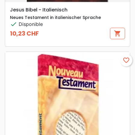
Jesus Bibel - Italienisch
Neues Testament in italienischer Sprache
check
Disponible
10,23 CHF
shopping_cart
Prix
favorite_border