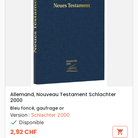
Allemand, Nouveau Testament Schlachter
2000
Bleu foncé, gaufrage or
Version :
Schlachter 2000
check
Disponible
2,92 CHF
shopping_cart
Prix