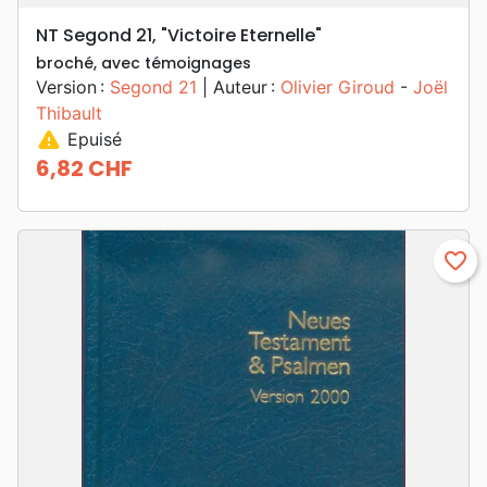
NT Segond 21, "Victoire Eternelle"
broché, avec témoignages
Version :
Segond 21
| Auteur :
Olivier Giroud
-
Joël
Thibault
warning
Epuisé
6,82 CHF
Prix
favorite_border