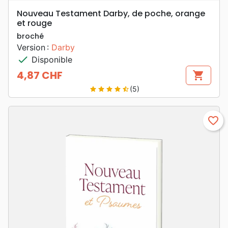
Nouveau Testament Darby, de poche, orange
et rouge
broché
Version :
Darby
check
Disponible
4,87 CHF
shopping_cart
Prix
(5)
star
star
star
star
star_half
favorite_border