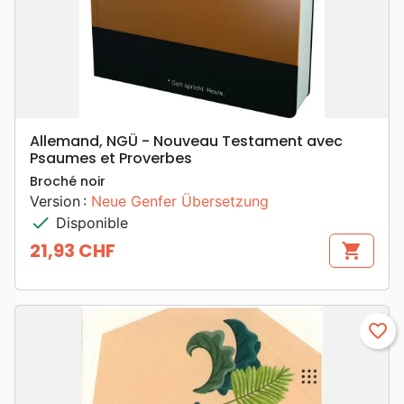
Allemand, NGÜ - Nouveau Testament avec
Psaumes et Proverbes
Broché noir
Version :
Neue Genfer Übersetzung
check
Disponible
21,93 CHF
shopping_cart
Prix
favorite_border