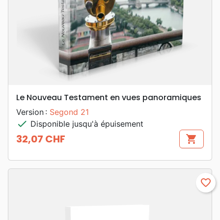
Le Nouveau Testament en vues panoramiques
Version :
Segond 21
check
Disponible jusqu'à épuisement
32,07 CHF
shopping_cart
Prix
favorite_border