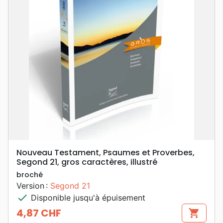
Nouveau Testament, Psaumes et Proverbes,
Segond 21, gros caractères, illustré
broché
Version :
Segond 21
check
Disponible jusqu'à épuisement
4,87 CHF
shopping_cart
Prix