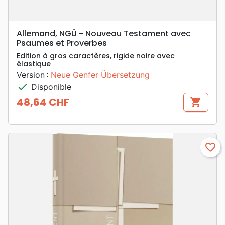
Allemand, NGÜ - Nouveau Testament avec
Psaumes et Proverbes
Edition à gros caractères, rigide noire avec
élastique
Version :
Neue Genfer Übersetzung
check
Disponible
48,64 CHF
shopping_cart
Prix
favorite_border