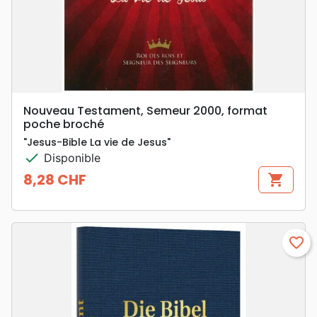
Nouveau Testament, Semeur 2000, format
poche broché
"Jesus-Bible La vie de Jesus"
check
Disponible
8,28 CHF
shopping_cart
Prix
favorite_border