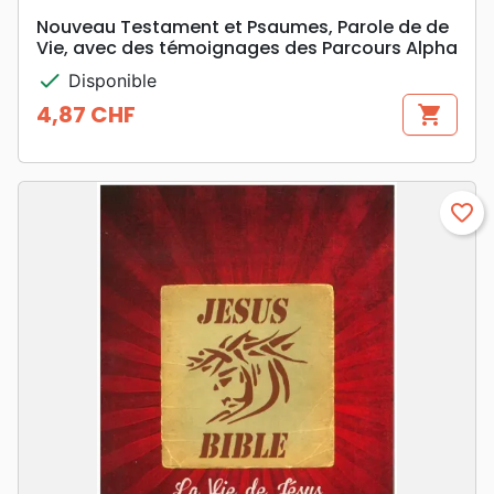
Nouveau Testament et Psaumes, Parole de de
Vie, avec des témoignages des Parcours Alpha
check
Disponible
4,87 CHF
shopping_cart
Prix
favorite_border