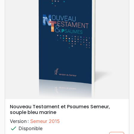
Nouveau Testament et Psaumes Semeur,
souple bleu marine
Version :
Semeur 2015
check
Disponible