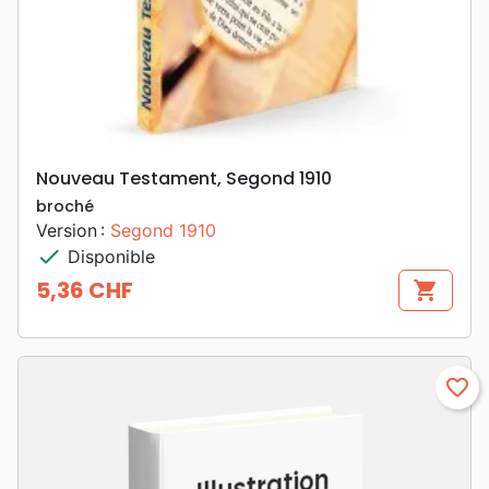
Nouveau Testament, Segond 1910
broché
Version :
Segond 1910
check
Disponible
5,36 CHF
shopping_cart
Prix
favorite_border