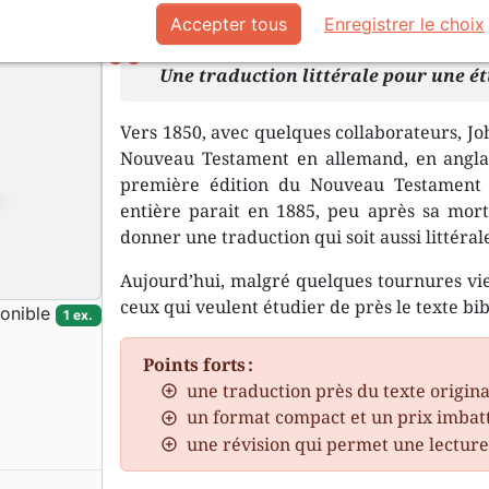
Description
Détails du produit
Documen
Accepter tous
Enregistrer le choix
Une traduction littérale pour une é
Vers 1850, avec quelques collaborateurs, J
Nouveau Testament en allemand, en anglais
première édition du Nouveau Testament e
entière parait en 1885, peu après sa mort
donner une traduction qui soit aussi littéral
Aujourd’hui, malgré quelques tournures viei
ceux qui veulent étudier de près le texte bib
onible
1 ex.
Points forts :
une traduction près du texte origina
un format compact et un prix imbat
une révision qui permet une lecture 