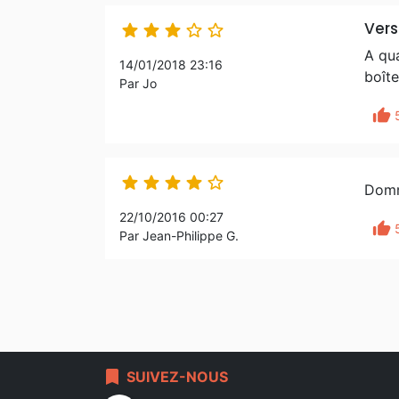
Vers





A qu
14/01/2018 23:16
boîte
Par Jo
thumb_up





Domma
22/10/2016 00:27
thumb_up
Par Jean-Philippe G.
bookmark
SUIVEZ-NOUS