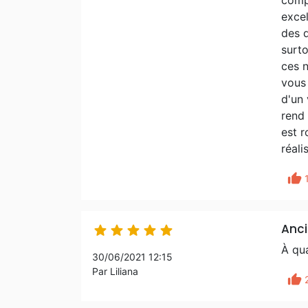
compr
excel
des d
surto
ces n
vous 
d'un 
rend 
est r
réali
thumb_up
Anc





À qua
30/06/2021 12:15
Par Liliana
thumb_up