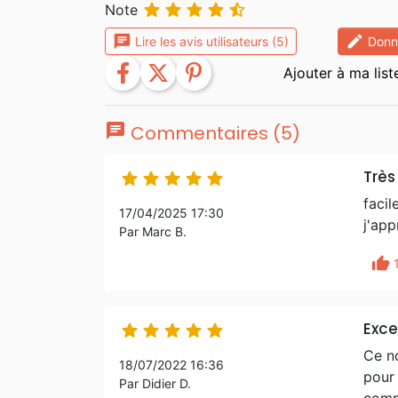





Note
chat
edit
Lire les avis utilisateurs (5)
Donne
facebook
twitter
pinterest
chat
Commentaires (5)
Très





facil
17/04/2025 17:30
j'app
Par Marc B.
thumb_up
Exce





Ce n
18/07/2022 16:36
pour 
Par Didier D.