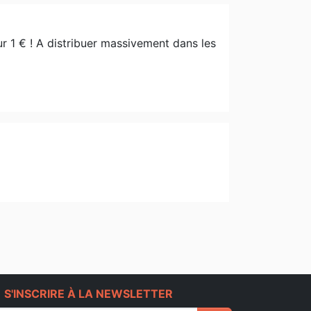
1 € ! A distribuer massivement dans les
e
S'INSCRIRE À LA NEWSLETTER