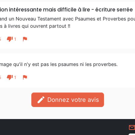
ion intéressante mais difficile à lire - écriture serrée
and un Nouveau Testament avec Psaumes et Proverbes pour 
s à livres qui ouvrent partout !!
thumb_down
flag
5
1
ge qu'il n'y est pas les psaumes ni les proverbes.
thumb_down
flag
5
1
edit
Donnez votre avis
mail_outlin