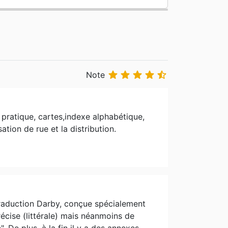





Note
nt pratique, cartes,indexe alphabétique,
tion de rue et la distribution.
raduction Darby, conçue spécialement
précise (littérale) mais néanmoins de