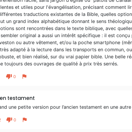
éhension facile, sans jargon d'église ou "patois de Canaan".
lentes et utiles pour l'évangélisation, précisant comment lir
ifférentes traductions existantes de la Bible, quelles options
ut un grand index alphabétique donnant le sens théologique
otions sont rencontrées dans le texte biblique, avec quelle
sembler original a aussi un intérêt spécifique : il est conçu
veston ou autre vêtement, et/ou la poche smartphone (même 
très adapté à la lecture dans les transports en commun, ou p
obuste, et bien réalisé, sur du vrai papier bible. Une belle
se toujours des ouvrages de qualité à prix très serrés.
thumb_down
flag
1
0
ien testament
nd une petite version pour l’ancien testament en une autre
thumb_down
flag
2
0