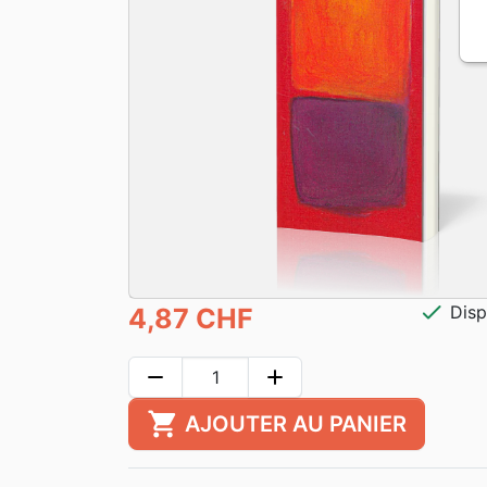
check
Disp
4,87 CHF
remove
add
shopping_cart
AJOUTER AU PANIER