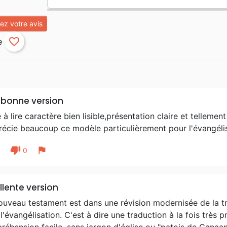
z votre avis
favorite_border
 bonne version
e à lire caractère bien lisible,présentation claire et telleme
récie beaucoup ce modèle particulièrement pour l'évangélisa
thumb_down
flag
1
0
llente version
ouveau testament est dans une révision modernisée de la t
l'évangélisation. C'est à dire une traduction à la fois très 