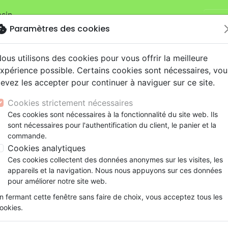
sin.
Je v
mandes sur la boutique
La Maison de la Bible Suisse
.
okie
Paramètres des cookies
ous utilisons des cookies pour vous offrir la meilleure
xpérience possible. Certains cookies sont nécessaires, vou
evez les accepter pour continuer à naviguer sur ce site.
Cookies strictement nécessaires
Nouveautés
Bibles
Livres
eBooks
Je
Ces cookies sont nécessaires à la fonctionnalité du site web. Ils
sont nécessaires pour l'authentification du client, le panier et la
eaux Testaments
ine
lité
 ans
lations
ns animés
s
Etude biblique
Bandes dessinées
Découverte de la foi
Adolescents, jeunes
Rap, Hip-hop
Films, fiction
Jeux
commande.
Nouveau Testament Darby, de poche, orange et rouge - b
ons
cation
e
2 ans
ry, Latino, Folk
gnement, conférences
elisation
Segond 21
Famille, couple
Méditations
Bibles jeunesse
Instrumental
Documentaires, reportage
Accessoires de Bible
Cookies analytiques
iles
e
esse
ro
iels
Segond
Souffrance, Relation d'aide
Souffrance, Relation d'aide
Louange, Adoration
Papeterie
Nouveau Testament Darby, d
Ces cookies collectent des données anonymes sur les visites, les
k
elisation
ue
esse
NEG
Santé
Psychologie
Hardrock, Métal
appareils et la navigation. Nous nous appuyons sur ces données
broché
cations
ts
le, Couple
l, Soul
Darby
Ethique, société, politique
Apologétique
Pop, Rock
pour améliorer notre site web.
Version :
Darby
ation
Événements actuels
n fermant cette fenêtre sans faire de choix, vous acceptez tous les
Référence
DAR7488
EAN
9782879074887
ookies.
Bibles et Publications Chrétienn
Editeur