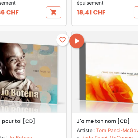
sement
épuisement
86 CHF
18,41 CHF
shopping_cart
Prix
favorite_border
play_arrow
search
search
APERÇU RAPIDE
APERÇU RAPIDE
 pour toi [CD]
J'aime ton nom [CD]
Artiste :
Tom Panci-McGo
te :
Jo Botena
-
Linda Panci-McGowen