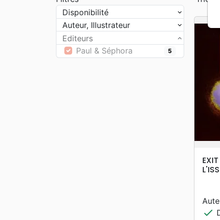
Disponibilité
Auteur, Illustrateur
Editeurs
Paul & Séphora
5
EXI
L'IS
Aute
check
D