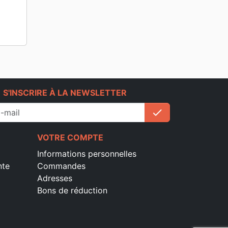
e
S'INSCRIRE À LA NEWSLETTER
check
S'inscrire
VOTRE COMPTE
Informations personnelles
nte
Commandes
Adresses
Bons de réduction