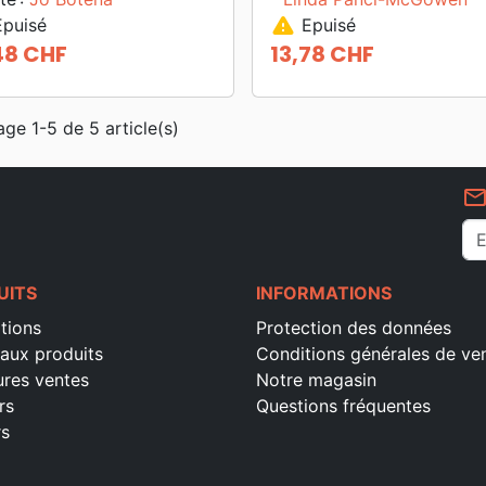
warning
puisé
Epuisé
48 CHF
13,78 CHF
Prix
age 1-5 de 5 article(s)
mail_outlin
UITS
INFORMATIONS
tions
Protection des données
aux produits
Conditions générales de ve
ures ventes
Notre magasin
rs
Questions fréquentes
rs