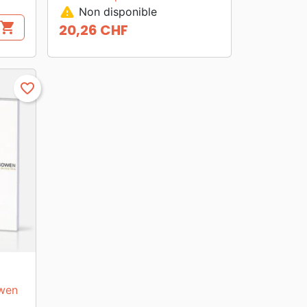
warning
Non disponible
shopping_cart
20,26 CHF
Prix
favorite_border
wen