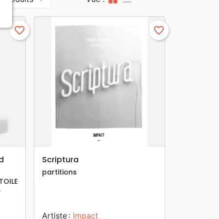
favorite_border
favorite_border
search
APERÇU RAPIDE
d
Scriptura
partitions
TOILE
.
Artiste :
Impact