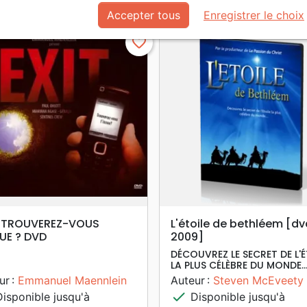
Accepter tous
Enregistrer le choix
favorite_border
search
search
APERÇU RAPIDE
APERÇU RAPIDE
T TROUVEREZ-VOUS
L'étoile de bethléem [dv
SUE ? DVD
2009]
DÉCOUVREZ LE SECRET DE L'É
LA PLUS CÉLÈBRE DU MONDE..
ur :
Emmanuel Maennlein
Auteur :
Steven McEveety
check
isponible jusqu'à
Disponible jusqu'à