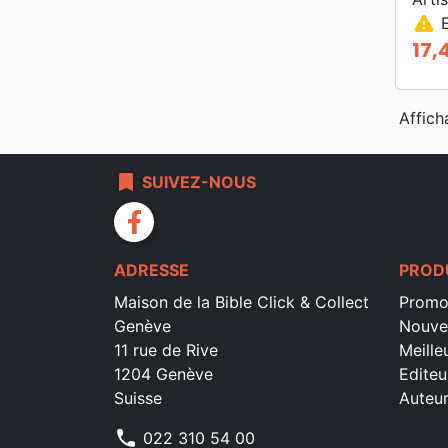
warning
E
17,
Prix
Affich
bookmark
SUIVEZ-NOUS
facebook
ADRESSE
PROD
Maison de la Bible Click & Collect
Promo
Genève
Nouve
11 rue de Rive
Meille
1204 Genève
Editeu
Suisse
Auteu
phone
022 310 54 00