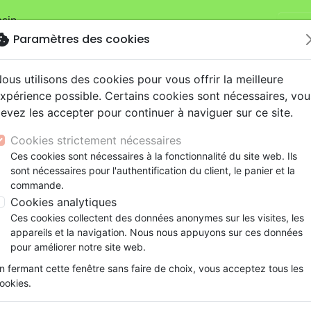
sin.
Je v
mandes sur la boutique
La Maison de la Bible Suisse
.
okie
Paramètres des cookies
ous utilisons des cookies pour vous offrir la meilleure
xpérience possible. Certains cookies sont nécessaires, vou
evez les accepter pour continuer à naviguer sur ce site.
Cookies strictement nécessaires
Nouveautés
Bibles
Livres
eBooks
Je
Ces cookies sont nécessaires à la fonctionnalité du site web. Ils
sont nécessaires pour l'authentification du client, le panier et la
eaux Testaments
ine
lité
 ans
lations
ns animés
s
Etude biblique
Bandes dessinées
Découverte de la foi
Adolescents, jeunes
Rap, Hip-hop
Films, fiction
Jeux
commande.
ons
cation
e
2 ans
ry, Latino, Folk
gnement, conférences
elisation
Segond 21
Famille, couple
Méditations
Bibles jeunesse
Instrumental
Documentaires, reportage
Accessoires de Bible
Cookies analytiques
iles
e
esse
ro
iels
Segond
Souffrance, Relation d'aide
Souffrance, Relation d'aide
Louange, Adoration
Papeterie
l & Séphora
Ces cookies collectent des données anonymes sur les visites, les
k
elisation
ue
esse
NEG
Santé
Psychologie
Hardrock, Métal
appareils et la navigation. Nous nous appuyons sur ces données
 des produits de l'éditeur
cations
ts
le, Couple
l, Soul
Darby
Ethique, société, politique
Apologétique
Pop, Rock
pour améliorer notre site web.
ation
Événements actuels
n fermant cette fenêtre sans faire de choix, vous acceptez tous les
Louange, Adoration
Livres
Ensei
ookies.
ar :
Par page :