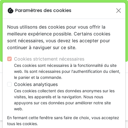
cookie
Paramètres des cookies
Je veux retirer ma commande au 11 rue de Rive,
close
Genève
warning
Cette boutique en ligne est limitée au retrait en
Nous utilisons des cookies pour vous offrir la
magasin.
meilleure expérience possible. Certains cookies
Pour les livraisons à domicile, veuillez passer vos
sont nécessaires, vous devez les accepter pour
commandes sur la boutique
La Maison de la Bible
continuer à naviguer sur ce site.
Suisse
.
Cookies strictement nécessaires
menu
Ces cookies sont nécessaires à la fonctionnalité du site
shopping_cart
account_circle
web. Ils sont nécessaires pour l'authentification du client,
le panier et la commande.
Cookies analytiques
Ces cookies collectent des données anonymes sur les
visites, les appareils et la navigation. Nous nous
appuyons sur ces données pour améliorer notre site
web.
search
En fermant cette fenêtre sans faire de choix, vous acceptez
Reche
tous les cookies.