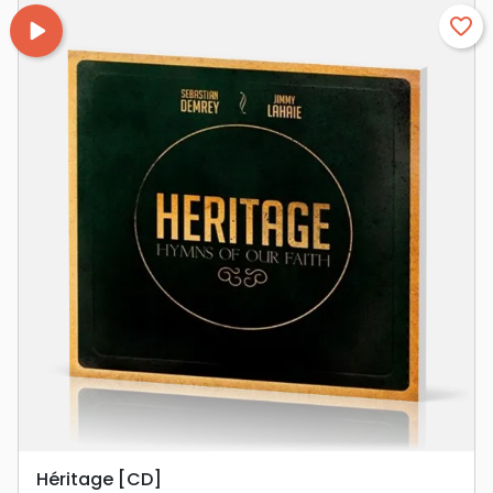
play_arrow
favorite_border
Héritage [CD]