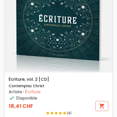
Écriture, vol. 2 [CD]
Contemplez Christ
Artiste :
Écriture
check
Disponible
18,41 CHF
shopping_cart
Prix
(4)
star
star
star
star
star