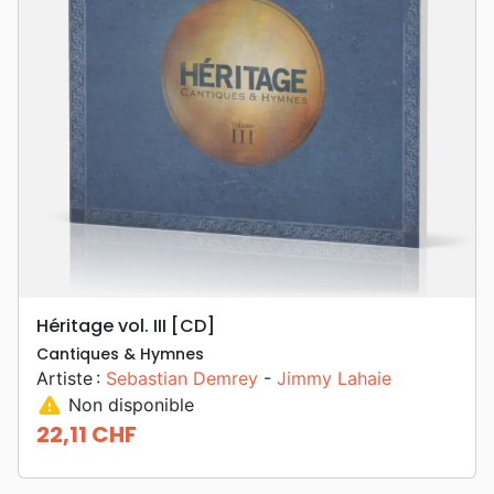
Héritage vol. III [CD]
Cantiques & Hymnes
Artiste :
Sebastian Demrey
-
Jimmy Lahaie
warning
Non disponible
22,11 CHF
Prix