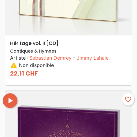
Héritage vol. II [CD]
Cantiques & Hymnes
Artiste :
Sebastian Demrey
-
Jimmy Lahaie
warning
Non disponible
22,11 CHF
Prix
play_arrow
favorite_border