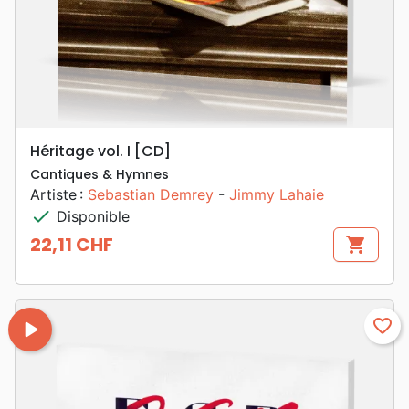
Héritage vol. I [CD]
Cantiques & Hymnes
Artiste :
Sebastian Demrey
-
Jimmy Lahaie
check
Disponible
22,11 CHF
shopping_cart
Prix
play_arrow
favorite_border