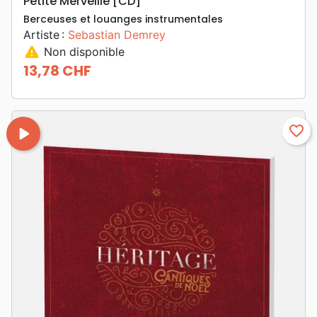
Petite Merveille [CD]
Berceuses et louanges instrumentales
Artiste :
Sebastian Demrey
warning
Non disponible
13,78 CHF
Prix
play_arrow
favorite_border