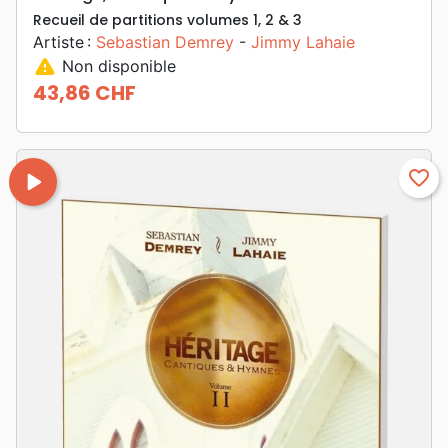
Recueil de partitions volumes 1, 2 & 3
Artiste :
Sebastian Demrey
-
Jimmy Lahaie
warning
Non disponible
43,86 CHF
Prix
play_arrow
favorite_border