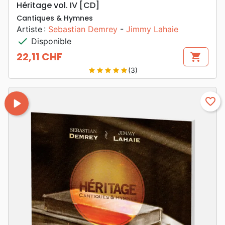
Héritage vol. IV [CD]
Cantiques & Hymnes
Artiste :
Sebastian Demrey
-
Jimmy Lahaie
check
Disponible
22,11 CHF
shopping_cart
Prix
(3)
star
star
star
star
star
play_arrow
favorite_border