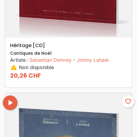
Héritage [CD]
Cantiques de Noël
Artiste :
Sebastian Demrey
-
Jimmy Lahaie
warning
Non disponible
20,26 CHF
Prix
play_arrow
favorite_border