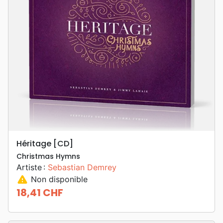
Héritage [CD]
Christmas Hymns
Artiste :
Sebastian Demrey
warning
Non disponible
18,41 CHF
Prix