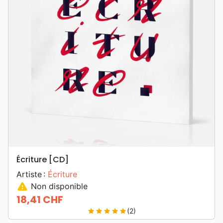
Écriture [CD]
Artiste :
Écriture
warning
Non disponible
18,41 CHF
Prix
(2)
star
star
star
star
star