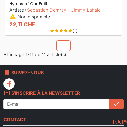
Hymns of Our Faith
Artiste :
Sebastian Demrey
-
Jimmy Lahaie
warning
Non disponible
22,11 CHF
Prix
(1)
star
star
star
star
star
chevron_u
Affichage 1-11 de 11 article(s)
bookmark
SUIVEZ-NOUS
facebook
mail_outline
S'INSCRIRE À LA NEWSLETTER
check
S'i
CONTACT