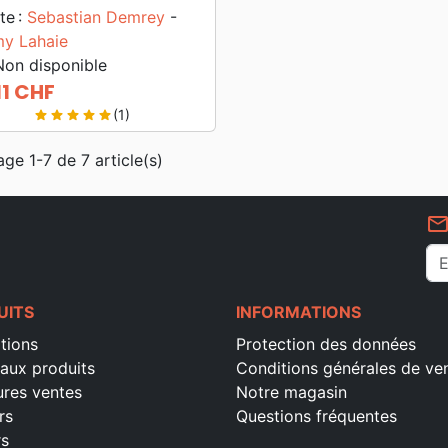
te :
Sebastian Demrey
-
y Lahaie
on disponible
11 CHF
(1)
star
star
star
star
star
age 1-7 de 7 article(s)
mail_outlin
UITS
INFORMATIONS
tions
Protection des données
aux produits
Conditions générales de ve
ures ventes
Notre magasin
rs
Questions fréquentes
rs