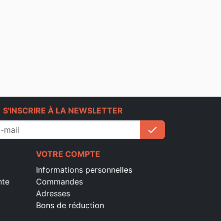
e
S'INSCRIRE À LA NEWSLETTER
check
S'inscrire
VOTRE COMPTE
Informations personnelles
nte
Commandes
Adresses
Bons de réduction