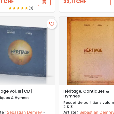
11 CHF
22,11 CHF
shopping_cart
Prix
(3)
star
star
star
star
star
favorite_border
search
search
APERÇU RAPIDE
APERÇU RAPIDE
tage vol. III [CD]
Héritage, Cantiques &
Hymnes
iques & Hymnes
Recueil de partitions volum
2 & 3
te :
Sebastian Demrey
-
Artiste :
Sebastian Demre