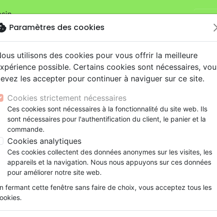
sin.
Je v
mandes sur la boutique
La Maison de la Bible Suisse
.
okie
Paramètres des cookies
ous utilisons des cookies pour vous offrir la meilleure
xpérience possible. Certains cookies sont nécessaires, vou
evez les accepter pour continuer à naviguer sur ce site.
Cookies strictement nécessaires
Nouveautés
Bibles
Livres
eBooks
Je
Ces cookies sont nécessaires à la fonctionnalité du site web. Ils
sont nécessaires pour l'authentification du client, le panier et la
eaux Testaments
ine
lité
 ans
lations
ns animés
s
Etude biblique
Bandes dessinées
Découverte de la foi
Adolescents, jeunes
Rap, Hip-hop
Films, fiction
Jeux
commande.
ons
cation
e
2 ans
ry, Latino, Folk
gnement, conférences
elisation
Segond 21
Famille, couple
Méditations
Bibles jeunesse
Instrumental
Documentaires, reportage
Accessoires de Bible
Cookies analytiques
iles
e
esse
ro
iels
Segond
Souffrance, Relation d'aide
Souffrance, Relation d'aide
Louange, Adoration
Papeterie
my Lahaie
Ces cookies collectent des données anonymes sur les visites, les
k
elisation
ue
esse
NEG
Santé
Psychologie
Hardrock, Métal
appareils et la navigation. Nous nous appuyons sur ces données
 des produits par auteur
cations
ts
le, Couple
l, Soul
Darby
Ethique, société, politique
Apologétique
Pop, Rock
pour améliorer notre site web.
ation
Événements actuels
n fermant cette fenêtre sans faire de choix, vous acceptez tous les
Louange, Adoration
Noël, Musique 
ookies.
ar :
Par page :