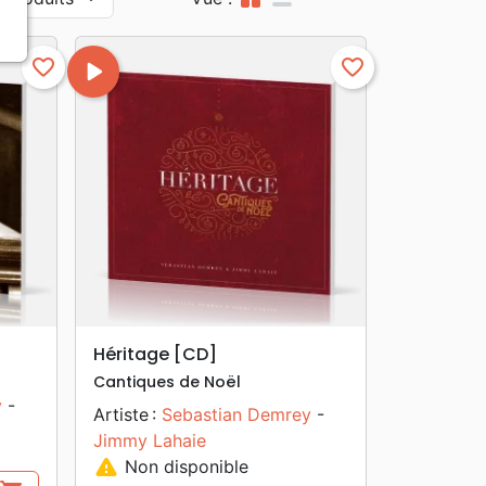
favorite_border
play_arrow
favorite_border
search
APERÇU RAPIDE
Héritage [CD]
Cantiques de Noël
y
-
Artiste :
Sebastian Demrey
-
Jimmy Lahaie
warning
Non disponible