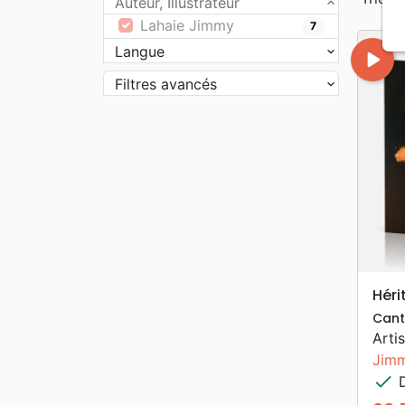
Auteur, Illustrateur
Lahaie Jimmy
7
Langue
play_arrow
Filtres avancés
Héri
Cant
Artis
Jimm
check
D