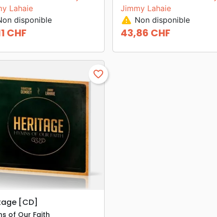
y Lahaie
Jimmy Lahaie
warning
on disponible
Non disponible
11 CHF
43,86 CHF
Prix
favorite_border
search
APERÇU RAPIDE
tage [CD]
s of Our Faith