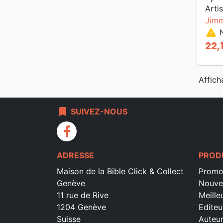
Artis
Jimm
warning
N
22,
Prix
Affich
bookmark
SUIVEZ-NOUS
facebook
ADRESSE
PROD
Maison de la Bible Click & Collect
Promo
Genève
Nouve
11 rue de Rive
Meille
1204 Genève
Editeu
Suisse
Auteu