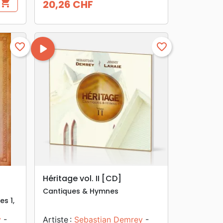
shopping_cart
20,26 CHF
Prix
favorite_border
play_arrow
favorite_border
search
APERÇU RAPIDE
Héritage vol. II [CD]
Cantiques & Hymnes
es 1,
y
-
Artiste :
Sebastian Demrey
-