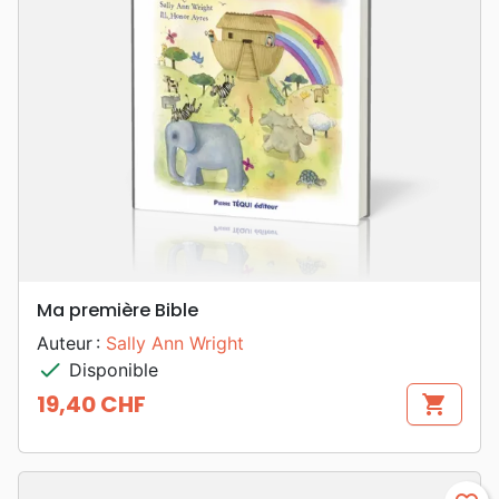
Ma première Bible
Auteur :
Sally Ann Wright
check
Disponible
19,40 CHF
shopping_cart
Prix