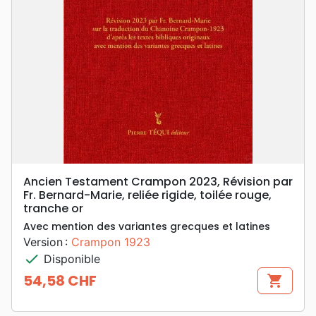
Ancien Testament Crampon 2023, Révision par
Fr. Bernard-Marie, reliée rigide, toilée rouge,
tranche or
Avec mention des variantes grecques et latines
Version :
Crampon 1923
check
Disponible
54,58 CHF
shopping_cart
Prix