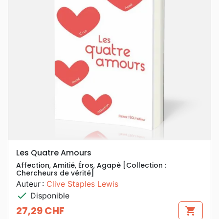
Les Quatre Amours
Affection, Amitié, Éros, Agapè [Collection :
Chercheurs de vérité]
Auteur :
Clive Staples Lewis
check
Disponible
27,29 CHF
shopping_cart
Prix