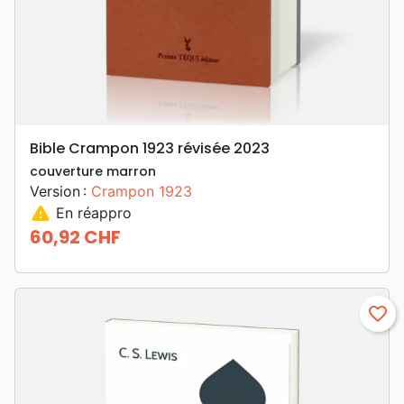
Bible Crampon 1923 révisée 2023
couverture marron
Version :
Crampon 1923
warning
En réappro
60,92 CHF
Prix
favorite_border