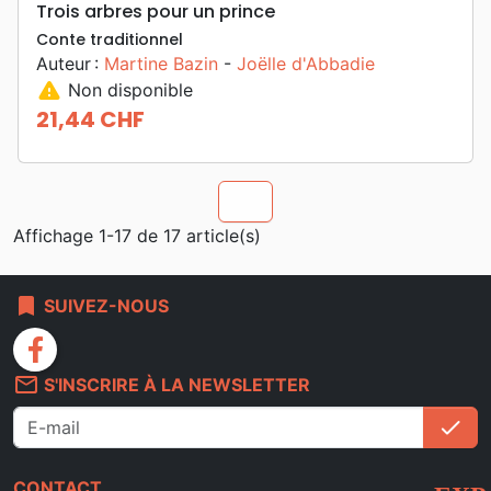
Trois arbres pour un prince
Conte traditionnel
Auteur :
Martine Bazin
-
Joëlle d'Abbadie
warning
Non disponible
21,44 CHF
Prix
chevron_u
Affichage 1-17 de 17 article(s)
bookmark
SUIVEZ-NOUS
facebook
mail_outline
S'INSCRIRE À LA NEWSLETTER
check
S'i
CONTACT