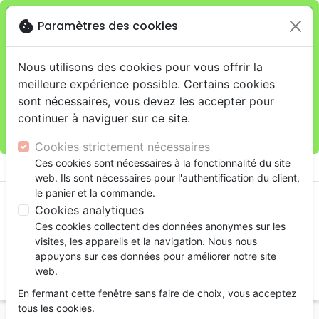
cookie
Paramètres des cookies
Je veux retirer ma commande au 11 rue de Rive,
close
Genève
warning
Cette boutique en ligne est limitée au retrait en
Nous utilisons des cookies pour vous offrir la
magasin.
meilleure expérience possible. Certains cookies
Pour les livraisons à domicile, veuillez passer vos
sont nécessaires, vous devez les accepter pour
commandes sur la boutique
La Maison de la Bible
continuer à naviguer sur ce site.
Suisse
.
Cookies strictement nécessaires
menu
Ces cookies sont nécessaires à la fonctionnalité du site
shopping_cart
account_circle
web. Ils sont nécessaires pour l'authentification du client,
le panier et la commande.
Cookies analytiques
Ces cookies collectent des données anonymes sur les
visites, les appareils et la navigation. Nous nous
appuyons sur ces données pour améliorer notre site
web.
search
En fermant cette fenêtre sans faire de choix, vous acceptez
Reche
tous les cookies.