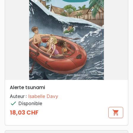
Alerte tsunami
Auteur :
Isabelle Davy
check
Disponible
18,03 CHF
shopping_cart
Prix