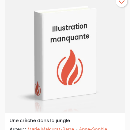
favorite_border
Une crèche dans la jungle
Auteur :
Marie Malcurat-Barre
-
Anne-Sophie