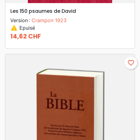
Les 150 psaumes de David
Version :
Crampon 1923
warning
Epuisé
14,62 CHF
Prix
favorite_border