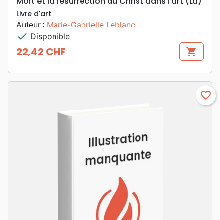
Mort et la résurrection du Christ dans l'art (La)
Livre d'art
Auteur :
Marie-Gabrielle Leblanc
check
Disponible
22,42 CHF
shopping_cart
Prix
favorite_border