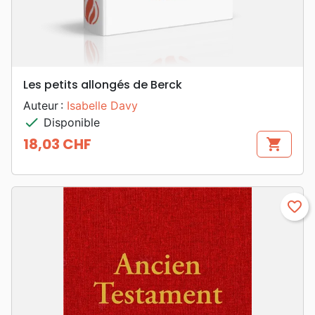
Les petits allongés de Berck
Auteur :
Isabelle Davy
check
Disponible
18,03 CHF
shopping_cart
Prix
favorite_border