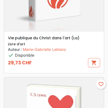
Vie publique du Christ dans l'art (La)
Livre d'art
Auteur :
Marie-Gabrielle Leblanc
check
Disponible
29,73 CHF
shopping_cart
Prix
favorite_border