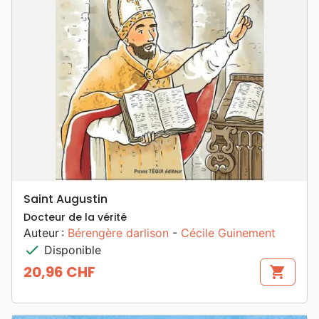
Saint Augustin
Docteur de la vérité
Auteur :
Bérengère darlison
-
Cécile Guinement
check
Disponible
20,96 CHF
shopping_cart
Prix