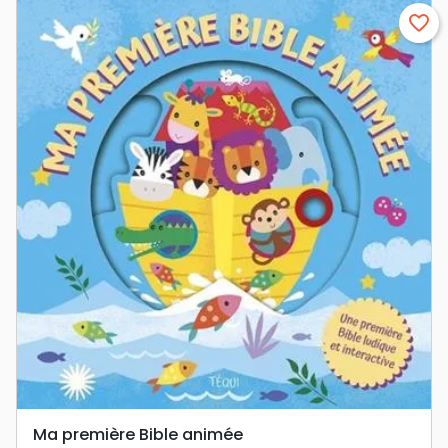
favorite_border
Ma première Bible animée