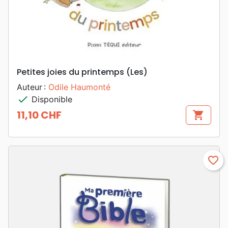
Petites joies du printemps (Les)
Auteur :
Odile Haumonté
check
Disponible
11,10 CHF
shopping_cart
Prix
favorite_border