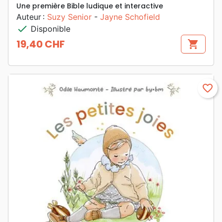
Une première Bible ludique et interactive
Auteur :
Suzy Senior
-
Jayne Schofield
check
Disponible
19,40 CHF
shopping_cart
Prix
favorite_border