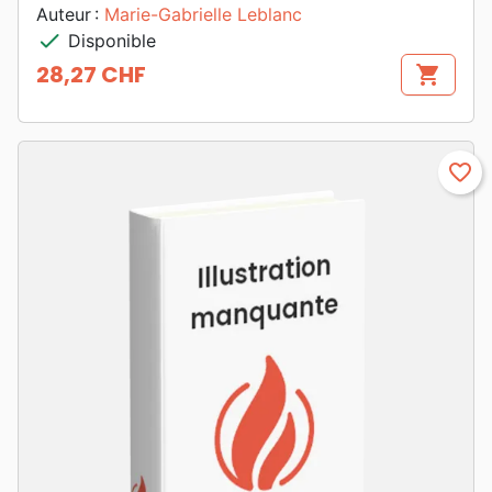
Auteur :
Marie-Gabrielle Leblanc
check
Disponible
28,27 CHF
shopping_cart
Prix
favorite_border