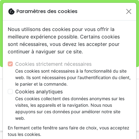
cookie
Paramètres des cookies
Je veux retirer ma commande au 11 rue de Rive,
close
Genève
warning
Cette boutique en ligne est limitée au retrait en
Nous utilisons des cookies pour vous offrir la
magasin.
meilleure expérience possible. Certains cookies
Pour les livraisons à domicile, veuillez passer vos
sont nécessaires, vous devez les accepter pour
commandes sur la boutique
La Maison de la Bible
continuer à naviguer sur ce site.
Suisse
.
Cookies strictement nécessaires
menu
Ces cookies sont nécessaires à la fonctionnalité du site
shopping_cart
account_circle
web. Ils sont nécessaires pour l'authentification du client,
le panier et la commande.
Cookies analytiques
Ces cookies collectent des données anonymes sur les
visites, les appareils et la navigation. Nous nous
appuyons sur ces données pour améliorer notre site
web.
search
En fermant cette fenêtre sans faire de choix, vous acceptez
Reche
tous les cookies.