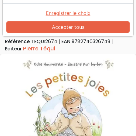
Accueil
Livres
Enfants
4 à 6 ans
Petites joies du printemps (Les)
Enregistrer le choix
Petites joies du printemps (Les)
Accepter tous
Auteur :
Odile Haumonté
Référence
TEQUI2674
EAN
9782740326749
Pierre Téqui
Editeur