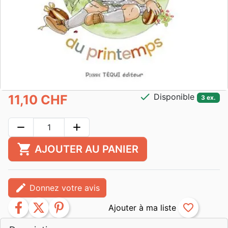
check
Disponible
11,10 CHF
3 ex.
remove
add
shopping_cart
AJOUTER AU PANIER
edit
Donnez votre avis
facebook
twitter
pinterest
favorite_border