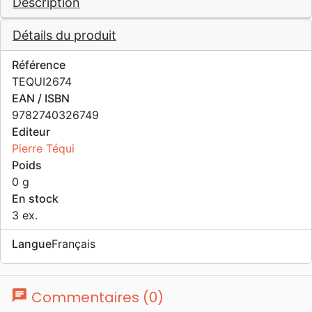
Description
Détails du produit
Référence
TEQUI2674
EAN / ISBN
9782740326749
Editeur
Pierre Téqui
Poids
0 g
En stock
3 ex.
Langue
Français
chat
Commentaires (0)