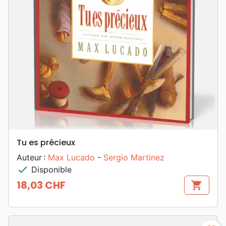
Tu es précieux
Auteur :
Max Lucado
-
Sergio Martinez
check
Disponible
18,03 CHF
shopping_cart
Prix