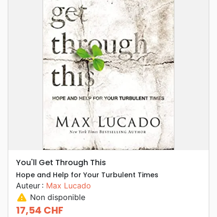
You'll Get Through This
Hope and Help for Your Turbulent Times
Auteur :
Max Lucado
warning
Non disponible
17,54 CHF
Prix