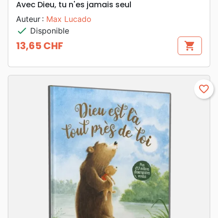
Avec Dieu, tu n'es jamais seul
Auteur :
Max Lucado
check
Disponible
13,65 CHF
shopping_cart
Prix
favorite_border