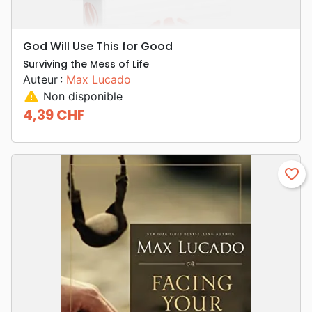
God Will Use This for Good
Surviving the Mess of Life
Auteur :
Max Lucado
warning
Non disponible
4,39 CHF
Prix
favorite_border