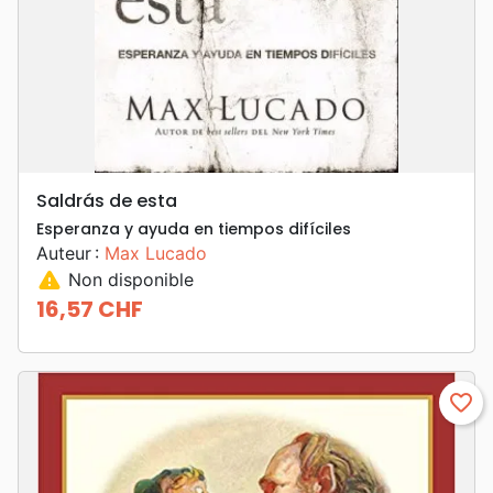
Saldrás de esta
Esperanza y ayuda en tiempos difíciles
Auteur :
Max Lucado
warning
Non disponible
16,57 CHF
Prix
favorite_border