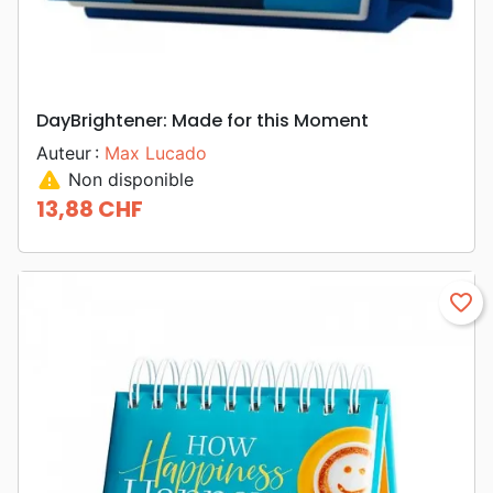
DayBrightener: Made for this Moment
Auteur :
Max Lucado
warning
Non disponible
13,88 CHF
Prix
favorite_border