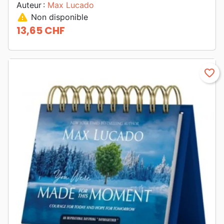
Auteur :
Max Lucado
warning
Non disponible
13,65 CHF
Prix
favorite_border