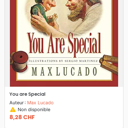
You are Special
Auteur :
Max Lucado
warning
Non disponible
8,28 CHF
Prix