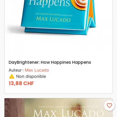
DayBrightener: How Happines Happens
Auteur :
Max Lucado
warning
Non disponible
13,88 CHF
Prix
favorite_border