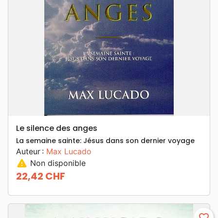
Le silence des anges
La semaine sainte: Jésus dans son dernier voyage
Auteur :
Max Lucado
warning
Non disponible
22,42 CHF
Prix
favorite_border