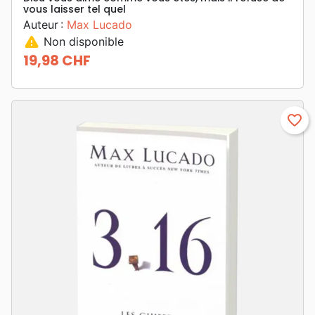
vous laisser tel quel
Auteur :
Max Lucado
warning
Non disponible
19,98 CHF
Prix
favorite_border