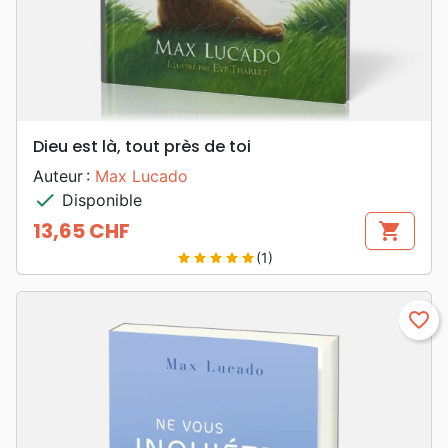
Dieu est là, tout près de toi
Auteur :
Max Lucado
check
Disponible
13,65 CHF
shopping_cart
Prix
(1)
star
star
star
star
star
favorite_border