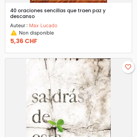
40 oraciones sencillas que traen paz y
descanso
Auteur :
Max Lucado
warning
Non disponible
5,36 CHF
Prix
favorite_border