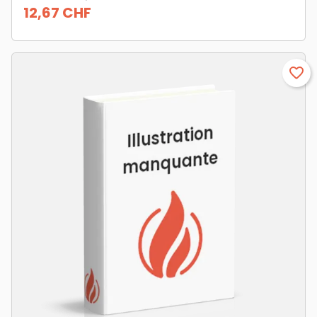
12,67 CHF
Prix
favorite_border