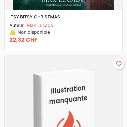
ITSY BITSY CHRISTMAS
Auteur :
Max Lucado
warning
Non disponible
22,32 CHF
Prix
favorite_border