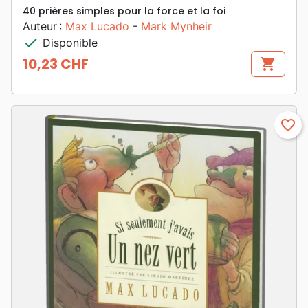
40 prières simples pour la force et la foi
Auteur :
Max Lucado
-
Mark Mynheir
check
Disponible
10,23 CHF
shopping_cart
Prix
favorite_border