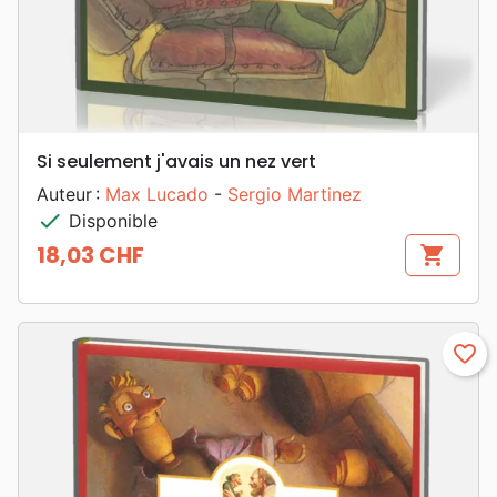
Si seulement j'avais un nez vert
Auteur :
Max Lucado
-
Sergio Martinez
check
Disponible
18,03 CHF
shopping_cart
Prix
favorite_border