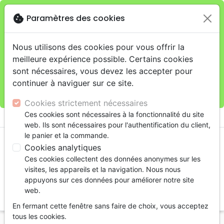
cookie
Paramètres des cookies
Je veux retirer ma commande au 11 rue de Rive,
close
Genève
warning
Cette boutique en ligne est limitée au retrait en
Nous utilisons des cookies pour vous offrir la
magasin.
meilleure expérience possible. Certains cookies
Pour les livraisons à domicile, veuillez passer vos
sont nécessaires, vous devez les accepter pour
commandes sur la boutique
La Maison de la Bible
continuer à naviguer sur ce site.
Suisse
.
Cookies strictement nécessaires
menu
Ces cookies sont nécessaires à la fonctionnalité du site
shopping_cart
account_circle
web. Ils sont nécessaires pour l'authentification du client,
le panier et la commande.
Cookies analytiques
Ces cookies collectent des données anonymes sur les
visites, les appareils et la navigation. Nous nous
appuyons sur ces données pour améliorer notre site
web.
search
En fermant cette fenêtre sans faire de choix, vous acceptez
Reche
tous les cookies.