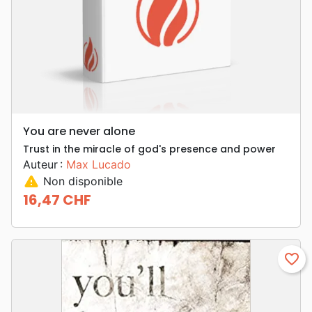
You are never alone
Trust in the miracle of god's presence and power
Auteur :
Max Lucado
warning
Non disponible
16,47 CHF
Prix
favorite_border