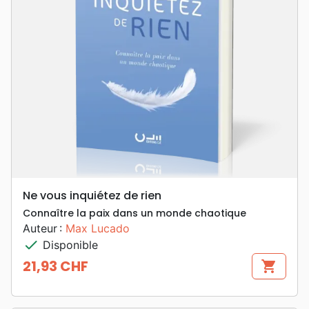
Ne vous inquiétez de rien
Connaître la paix dans un monde chaotique
Auteur :
Max Lucado
check
Disponible
21,93 CHF
shopping_cart
Prix