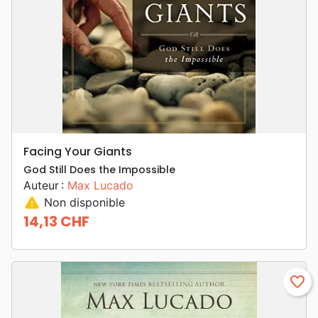
Facing Your Giants
God Still Does the Impossible
Auteur :
Max Lucado
warning
Non disponible
14,13 CHF
Prix
favorite_border