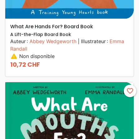
What Are Hands For? Board Book
A Lift-the-Flap Board Book
Auteur :
Abbey Wedgeworth
| Illustrateur :
Emma
Randall
warning
Non disponible
10,72 CHF
Prix
favorite_border