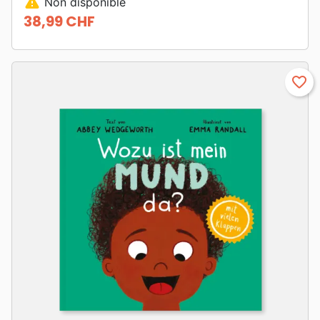
warning
Non disponible
38,99 CHF
Prix
favorite_border