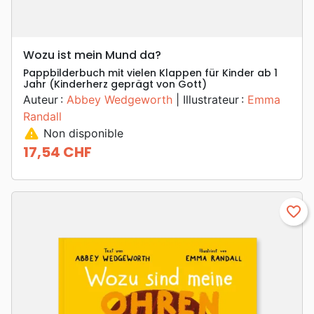
Wozu ist mein Mund da?
Pappbilderbuch mit vielen Klappen für Kinder ab 1
Jahr (Kinderherz geprägt von Gott)
Auteur :
Abbey Wedgeworth
| Illustrateur :
Emma
Randall
warning
Non disponible
17,54 CHF
Prix
favorite_border