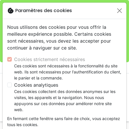
cookie
Paramètres des cookies
Je veux retirer ma commande au 11 rue de Rive,
close
Genève
warning
Cette boutique en ligne est limitée au retrait en
Nous utilisons des cookies pour vous offrir la
magasin.
meilleure expérience possible. Certains cookies
Pour les livraisons à domicile, veuillez passer vos
sont nécessaires, vous devez les accepter pour
commandes sur la boutique
La Maison de la Bible
continuer à naviguer sur ce site.
Suisse
.
Cookies strictement nécessaires
menu
Ces cookies sont nécessaires à la fonctionnalité du site
shopping_cart
account_circle
web. Ils sont nécessaires pour l'authentification du client,
le panier et la commande.
Cookies analytiques
Ces cookies collectent des données anonymes sur les
visites, les appareils et la navigation. Nous nous
appuyons sur ces données pour améliorer notre site
web.
search
En fermant cette fenêtre sans faire de choix, vous acceptez
Reche
tous les cookies.