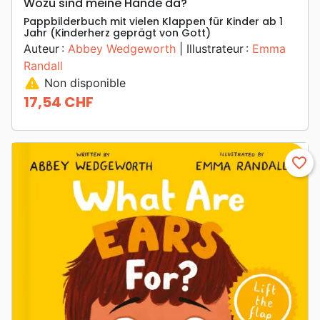
Wozu sind meine Hände da?
Pappbilderbuch mit vielen Klappen für Kinder ab 1
Jahr (Kinderherz geprägt von Gott)
Auteur :
Abbey Wedgeworth
| Illustrateur :
Emma
Randall
warning
Non disponible
17,54 CHF
Prix
favorite_border