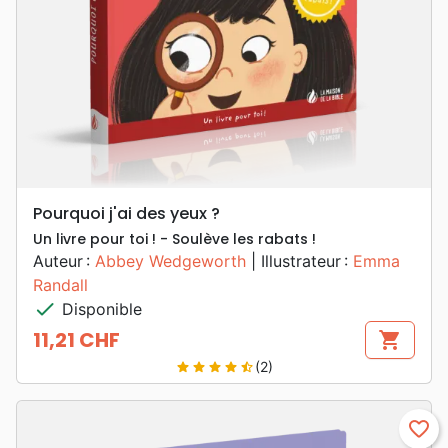
Pourquoi j'ai des yeux ?
Un livre pour toi ! - Soulève les rabats !
Auteur :
Abbey Wedgeworth
| Illustrateur :
Emma
Randall
check
Disponible
11,21 CHF
shopping_cart
Prix
(2)
star
star
star
star
star_half
favorite_border