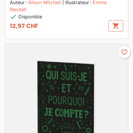
Auteur :
Alison Mitchell
| Illustrateur :
Emma
Randall
check
Disponible
12,57 CHF
shopping_cart
Prix
favorite_border