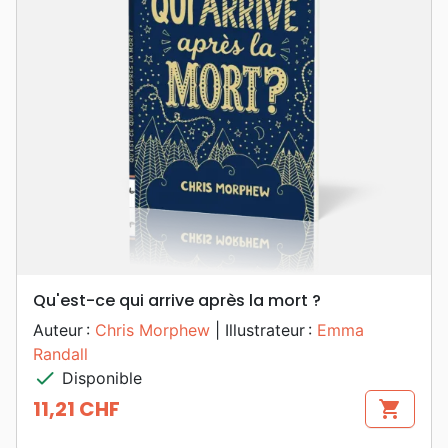
Qu'est-ce qui arrive après la mort ?
Auteur :
Chris Morphew
| Illustrateur :
Emma
Randall
check
Disponible
11,21 CHF
shopping_cart
Prix