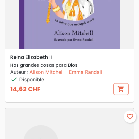
Reina Elizabeth II
Haz grandes cosas para Dios
Auteur :
Alison Mitchell
-
Emma Randall
check
Disponible
14,62 CHF
shopping_cart
Prix
favorite_border