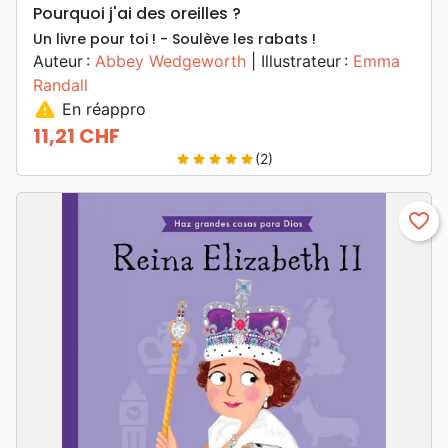
Pourquoi j'ai des oreilles ?
Un livre pour toi ! - Soulève les rabats !
Auteur :
Abbey Wedgeworth
| Illustrateur :
Emma
Randall
warning
En réappro
11,21 CHF
Prix
(2)
star
star
star
star
star
favorite_border