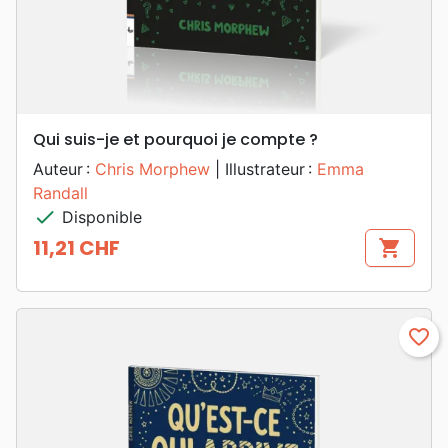
Qui suis-je et pourquoi je compte ?
Auteur :
Chris Morphew
| Illustrateur :
Emma
Randall
check
Disponible
11,21 CHF
shopping_cart
Prix
favorite_border