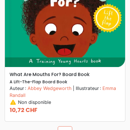
What Are Mouths For? Board Book
A Lift-The-Flap Board Book
Auteur :
Abbey Wedgeworth
| Illustrateur :
Emma
Randall
warning
Non disponible
10,72 CHF
Prix