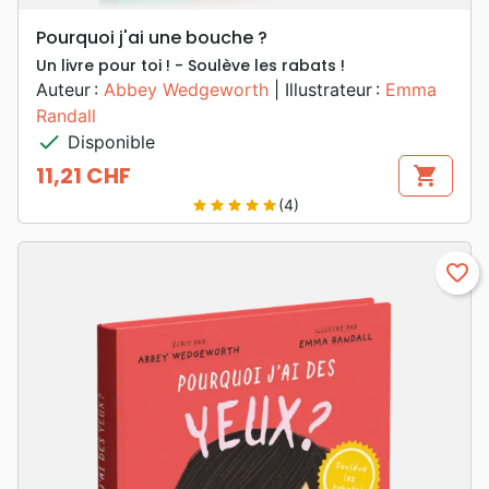
Pourquoi j'ai une bouche ?
Un livre pour toi ! - Soulève les rabats !
Auteur :
Abbey Wedgeworth
| Illustrateur :
Emma
Randall
check
Disponible
11,21 CHF
shopping_cart
Prix
(4)
star
star
star
star
star
favorite_border