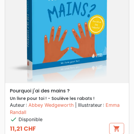
Pourquoi j'ai des mains ?
Un livre pour toi ! - Soulève les rabats !
Auteur :
Abbey Wedgeworth
| Illustrateur :
Emma
Randall
check
Disponible
11,21 CHF
shopping_cart
Prix