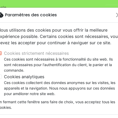
sin.
Je v
mandes sur la boutique
La Maison de la Bible Suisse
.
okie
Paramètres des cookies
ous utilisons des cookies pour vous offrir la meilleure
xpérience possible. Certains cookies sont nécessaires, vou
evez les accepter pour continuer à naviguer sur ce site.
Cookies strictement nécessaires
Nouveautés
Bibles
Livres
eBooks
Je
Ces cookies sont nécessaires à la fonctionnalité du site web. Ils
sont nécessaires pour l'authentification du client, le panier et la
eaux Testaments
ine
lité
 ans
lations
ns animés
s
Etude biblique
Bandes dessinées
Découverte de la foi
Adolescents, jeunes
Rap, Hip-hop
Films, fiction
Jeux
commande.
j'ai des yeux ? - Un livre pour toi ! - Soulève les rabats !
ons
cation
e
2 ans
ry, Latino, Folk
gnement, conférences
elisation
Segond 21
Famille, couple
Méditations
Bibles jeunesse
Instrumental
Documentaires, reportage
Accessoires de Bible
Cookies analytiques
iles
e
esse
ro
iels
Segond
Souffrance, Relation d'aide
Souffrance, Relation d'aide
Louange, Adoration
Papeterie
Pourquoi j'ai des yeux ?
Ces cookies collectent des données anonymes sur les visites, les
k
elisation
ue
esse
NEG
Santé
Psychologie
Hardrock, Métal
appareils et la navigation. Nous nous appuyons sur ces données
Un livre pour toi ! - Soulève les raba
cations
ts
le, Couple
l, Soul
Darby
Ethique, société, politique
Apologétique
Pop, Rock
pour améliorer notre site web.
Auteur :
Abbey Wedgeworth
| Illustrateu
ation
Événements actuels
n fermant cette fenêtre sans faire de choix, vous acceptez tous les
Référence
MB3647
EAN
9782826036470
Ed
ookies.
Description
Détails du produit