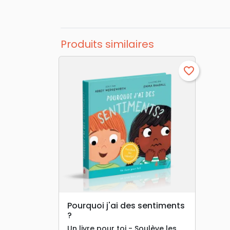
Produits similaires
favorite_border
search
APERÇU RAPIDE
Pourquoi j'ai des sentiments
?
Un livre pour toi - Soulève les