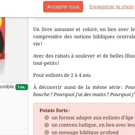
Accepter tous
Enregistrer le choix
Dieu m’a donné des yeux, mais à quoi 
Un livre amusant et coloré, en lien avec le
comprendre des notions bibliques central
vie !
Avec des rabats à soulever et de belles illu
tout-petits !
Pour enfants de 2 à 4 ans.
onible
À découvrir aussi de la même série :
Pour
1 ex.
bouche ?
Pourquoi j’ai des mains ?
Pourquoi j’
Points forts :
un format adapté aux enfants d’âge 
un contenu ludique, en lien avec le
un message biblique profond