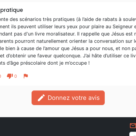
 pratique
nte des scénarios très pratiques (à l’aide de rabats à soul
nt ils peuvent utiliser leurs yeux pour plaire au Seigneur et
dant pas d'un livre moralisateur. Il rappelle que Jésus es
arents pourront naturellement orienter la conversation sur l
 le bien à cause de l’amour que Jésus a pour nous, et non 
t d’obtenir une faveur quelconque. J’ai hâte d’utiliser ce li
ts d’âge préscolaire dont je m’occupe !
thumb_down
flag
0
0
edit
Donnez votre avis
mail_outlin