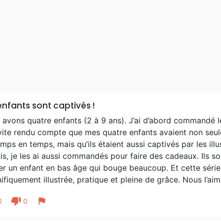
enfants sont captivés !
avons quatre enfants (2 à 9 ans). J’ai d’abord commandé le
 vite rendu compte que mes quatre enfants avaient non seu
mps en temps, mais qu’ils étaient aussi captivés par les illus
s, je les ai aussi commandés pour faire des cadeaux. Ils son
r un enfant en bas âge qui bouge beaucoup. Et cette série e
fiquement illustrée, pratique et pleine de grâce. Nous l’a
thumb_down
flag
0
0