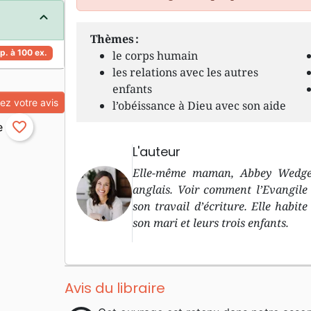
Thèmes :
p. à 100 ex.
le corps humain
les relations avec les autres
enfants
z votre avis
l’obéissance à Dieu avec son aide
favorite_border
L'auteur
Elle-même maman, Abbey Wedgewo
anglais. Voir comment l’Evangile 
son travail d’écriture. Elle habit
son mari et leurs trois enfants.
Avis du libraire