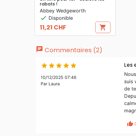
rabats !
Abbey Wedgeworth
check
Disponible
11,21 CHF
shopping_cart
Prix
chat
Commentaires (2)
Les 





Nous 
10/12/2025 07:46
suis
Par Laura
de te
Depui
calme
magni
thumb_up