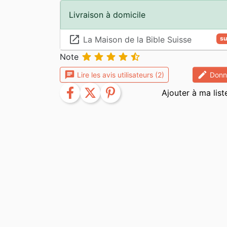
Livraison à domicile
launch
La Maison de la Bible Suisse
su





Note
chat
edit
Lire les avis utilisateurs (2)
Donne
facebook
twitter
pinterest