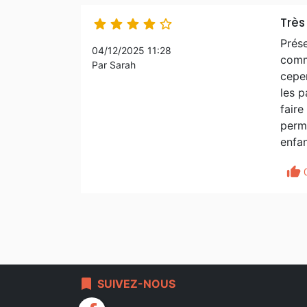
Très





Prése
04/12/2025 11:28
comme
Par Sarah
cepen
les p
faire
perme
enfan
thumb_up
bookmark
SUIVEZ-NOUS