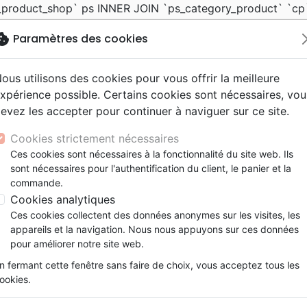
_product_shop` ps INNER JOIN `ps_category_product` `cp`
ategory and c.active = 1 INNER JOIN `ps_category_shop` `
okie
Paramètres des cookies
', 'search')) SELECT c.id_category as id, c.level_depth, c.i
.id_category and c.active = 1 and cs.id_shop = 15 INNER 
= 1 ORDER BY cs.position
ous utilisons des cookies pour vous offrir la meilleure
xpérience possible. Certains cookies sont nécessaires, vou
sin.
Je v
evez les accepter pour continuer à naviguer sur ce site.
mandes sur la boutique
La Maison de la Bible Suisse
.
Cookies strictement nécessaires
Ces cookies sont nécessaires à la fonctionnalité du site web. Ils
sont nécessaires pour l'authentification du client, le panier et la
commande.
Cookies analytiques
Ces cookies collectent des données anonymes sur les visites, les
Nouveautés
Bibles
Livres
eBooks
Je
appareils et la navigation. Nous nous appuyons sur ces données
pour améliorer notre site web.
eaux Testaments
entaires
tion
ogétique
ine
cation
e
elisation
ts
ation
s dessinées
lité
 ans
lations
ns animés
elisation
Etude biblique
Famille, couple
Souffrance, Relation d'aide
Santé
Ethique, société, politique
Événements actuels
Fêtes chrétiennes
Livres cadeaux
Recueils de chants
Audio
Découverte de la foi
Adolescents, jeunes
Rap, Hip-hop
Films, fiction
Accessoires de Bible
n fermant cette fenêtre sans faire de choix, vous acceptez tous les
ons
e
2 ans
ry, Latino, Folk
gnement, conférences
iels
Segond 21
Méditations
Bibles jeunesse
Instrumental
Documentaires, reportage
Papeterie
ookies.
iles
esse
ro
Segond
Souffrance, Relation d'aide
Louange, Adoration
Tableaux et posters
 Mayor