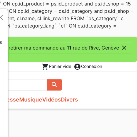
 ON cp.id_product = ps.id_product and ps.id_shop = 15
cs` ON cp.id_category = cs.id_category and ps.id_shop =
d_parent, cl.name, cl.link_rewrite FROM `ps_category` c
JOIN `ps_category_lang` `cl` ON cs.id_category =
s
close
eux retirer ma commande au 11 rue de Rive, Genève
shopping_cart
account_circle
Panier vide
Connexion
search
Rechercher
unesse
Musique
Vidéos
Divers
Français courant
Bibles
Recueil enfants
Recueils de chants
Histoires vraies, témoignages
Traités, Brochures (<16 p.)
s
NBS
Commentaires
Reggae
Semeur
Formation