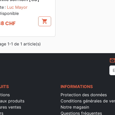
te :
Luc Mayor
isponible
shopping_cart
88 CHF
age 1-1 de 1 article(s)
mail_outlin
UITS
INFORMATIONS
tions
Protection des données
aux produits
Conditions générales de ve
ures ventes
Notre magasin
rs
Questions fréquentes