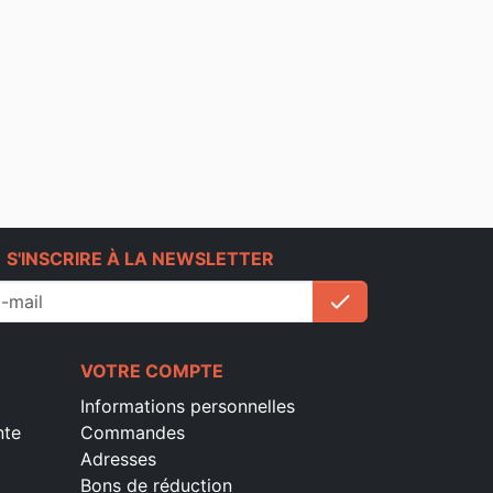
e
S'INSCRIRE À LA NEWSLETTER
check
S'inscrire
VOTRE COMPTE
Informations personnelles
nte
Commandes
Adresses
Bons de réduction