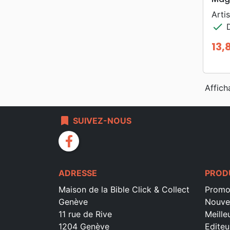
Artis
check
D
13,
Prix
Affich
bookmark
SUIVEZ-NOUS
facebook
ADRESSE
PROD
Maison de la Bible Click & Collect
Promo
Genève
Nouve
11 rue de Rive
Meille
1204 Genève
Editeu