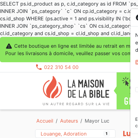
SELECT ps.id_product as p, c.id_category as id FROM `ps
INNER JOIN `ps_category` `c` ON cp.id_category = c.id_c
co
cs.id_shop WHERE (ps.active = 1 and ps.visibility IN ('both
INNER JOIN `ps_category_shop` `cs` ON cs.id_category = c
cl.id_category and cs.id_shop = cl.id_shop and cl.id_lang 
N
e
warning
Cette boutique en ligne est limitée au retrait en maga
d
Pour les livraisons à domicile, veuillez passer vos com
phone
022 310 54 00
Bibles standard
Méditations
Témoignages, biographies
Romans
Romans, Histoires
0 - 4 ans
Alternatif, Punk, Ska
Concerts, spectacles
Calendriers, agendas
Objets cadeaux
Nouv
Comm
Erudi
Apol
Doctr
Edifi
Eglis
Evang
Enfan
Form
Bande
Actua
6 - 9
Compi
Dessi
Evang
E
Accueil
Auteurs
Mayor Luc
Nuova Traduzione Vivente
Biographies
4 - 6 ans
MP3
Epoque Biblique
Cartes
Porti
Eglis
9 - 1
Count
Ensei
Logic
c
Bibles d'étude
Erudition
Blues, Jazz, RnB
Habits
Evang
Jeun
Elect
Jeux
Luc
Louange, Adoration
1