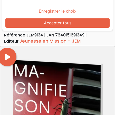
Accueil
Musique
Louange, Adoration
Magnifie son nom [CD]
Enregistrer le choix
Magnifie son nom [CD]
Accepter tous
Artiste :
Luc Mayor
Référence
JEM9134
EAN
7640151691349
Jeunesse en Mission - JEM
Editeur
play_arrow