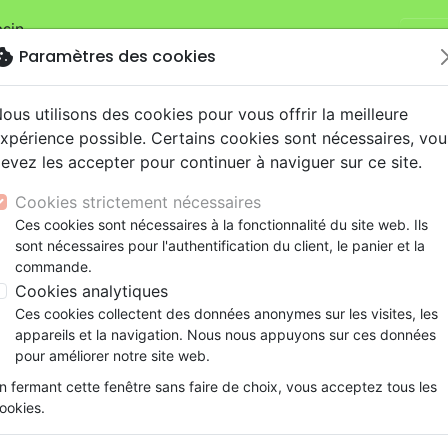
sin.
Je v
mandes sur la boutique
La Maison de la Bible Suisse
.
okie
Paramètres des cookies
ous utilisons des cookies pour vous offrir la meilleure
xpérience possible. Certains cookies sont nécessaires, vou
evez les accepter pour continuer à naviguer sur ce site.
Cookies strictement nécessaires
Nouveautés
Bibles
Livres
eBooks
Je
Ces cookies sont nécessaires à la fonctionnalité du site web. Ils
sont nécessaires pour l'authentification du client, le panier et la
eaux Testaments
ine
lité
 ans
lations
ns animés
s
Etude biblique
Bandes dessinées
Découverte de la foi
Adolescents, jeunes
Rap, Hip-hop
Films, fiction
Jeux
commande.
ons
cation
e
2 ans
ry, Latino, Folk
gnement, conférences
elisation
Segond 21
Famille, couple
Méditations
Bibles jeunesse
Instrumental
Documentaires, reportage
Accessoires de Bible
Cookies analytiques
iles
e
esse
ro
iels
Segond
Souffrance, Relation d'aide
Souffrance, Relation d'aide
Louange, Adoration
Papeterie
aël Razzano
Ces cookies collectent des données anonymes sur les visites, les
k
elisation
ue
esse
NEG
Santé
Psychologie
Hardrock, Métal
appareils et la navigation. Nous nous appuyons sur ces données
 des produits par auteur
cations
ts
le, Couple
l, Soul
Darby
Ethique, société, politique
Apologétique
Pop, Rock
pour améliorer notre site web.
ation
Événements actuels
n fermant cette fenêtre sans faire de choix, vous acceptez tous les
Doctrine
Edification
ookies.
ar :
Par page :