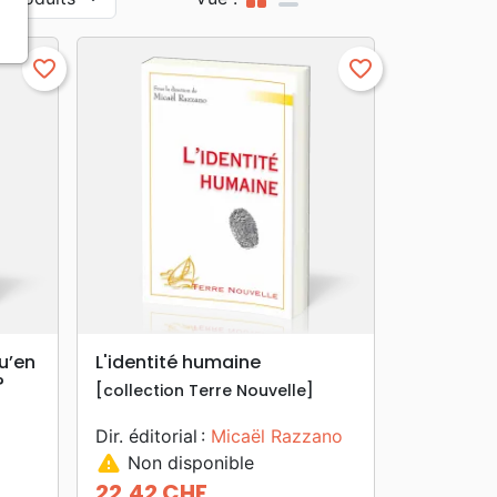
favorite_border
favorite_border
search
APERÇU RAPIDE
qu’en
L'identité humaine
?
[collection Terre Nouvelle]
Dir. éditorial :
Micaël Razzano
warning
Non disponible
22,42 CHF