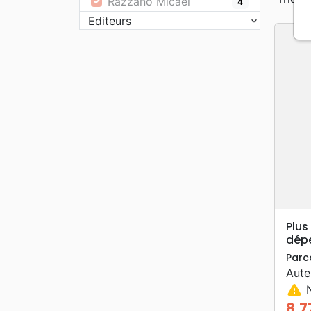
Razzano Micaël
4
Editeurs
Plus
dépe
Parc
Aute
warning
N
8,7