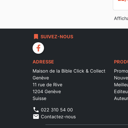
Prix
Affich
bookmark
SUIVEZ-NOUS
facebook
ADRESSE
PROD
Maison de la Bible Click & Collect
Promo
Genève
Nouve
11 rue de Rive
Meille
1204 Genève
Editeu
Suisse
Auteu
phone
022 310 54 00
mail
Contactez-nous