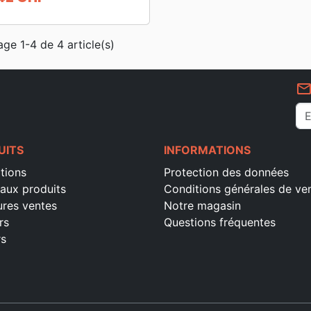
age 1-4 de 4 article(s)
mail_outlin
UITS
INFORMATIONS
tions
Protection des données
aux produits
Conditions générales de ve
ures ventes
Notre magasin
rs
Questions fréquentes
rs