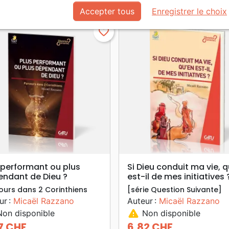
Accepter tous
Enregistrer le choix
favorite_border
search
search
APERÇU RAPIDE
APERÇU RAPIDE
 performant ou plus
Si Dieu conduit ma vie, 
ndant de Dieu ?
est-il de mes initiatives 
ours dans 2 Corinthiens
[série Question Suivante]
ur :
Micaël Razzano
Auteur :
Micaël Razzano
warning
on disponible
Non disponible
7 CHF
6,82 CHF