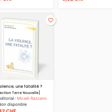
Prix
favorite_border
search
APERÇU RAPIDE
iolence, une fatalité ?
lection Terre Nouvelle]
éditorial :
Micaël Razzano
on disponible
42 CHF