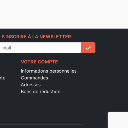
e
S'INSCRIRE À LA NEWSLETTER
check
S'inscrire
VOTRE COMPTE
Informations personnelles
nte
Commandes
Adresses
Bons de réduction