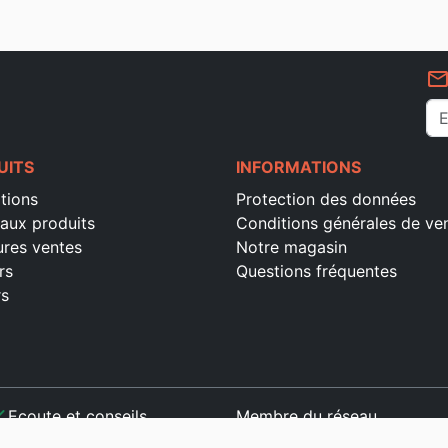
mail_outlin
UITS
INFORMATIONS
tions
Protection des données
aux produits
Conditions générales de ve
ures ventes
Notre magasin
rs
Questions fréquentes
rs
ck
Ecoute et conseils
Membre du réseau
ck
Paiement sécurisé