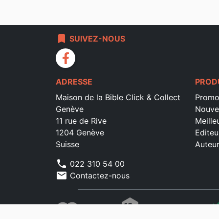
bookmark
SUIVEZ-NOUS
facebook
ADRESSE
PROD
Maison de la Bible Click & Collect
Promo
Genève
Nouve
11 rue de Rive
Meille
1204 Genève
Editeu
Suisse
Auteu
phone
022 310 54 00
mail
Contactez-nous
che
che