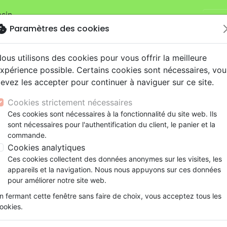
sin.
Je v
mandes sur la boutique
La Maison de la Bible Suisse
.
okie
Paramètres des cookies
ous utilisons des cookies pour vous offrir la meilleure
xpérience possible. Certains cookies sont nécessaires, vou
evez les accepter pour continuer à naviguer sur ce site.
Cookies strictement nécessaires
Nouveautés
Bibles
Livres
eBooks
Je
Ces cookies sont nécessaires à la fonctionnalité du site web. Ils
sont nécessaires pour l'authentification du client, le panier et la
eaux Testaments
ine
lité
 ans
lations
ns animés
s
Etude biblique
Bandes dessinées
Découverte de la foi
Adolescents, jeunes
Rap, Hip-hop
Films, fiction
Jeux
commande.
ant ou plus dépendant de Dieu ? - Parcours dans 2 Corinth
ons
cation
e
2 ans
ry, Latino, Folk
gnement, conférences
elisation
Segond 21
Famille, couple
Méditations
Bibles jeunesse
Instrumental
Documentaires, reportage
Accessoires de Bible
Cookies analytiques
iles
e
esse
ro
iels
Segond
Souffrance, Relation d'aide
Souffrance, Relation d'aide
Louange, Adoration
Papeterie
Plus performant ou plus dép
Ces cookies collectent des données anonymes sur les visites, les
k
elisation
ue
esse
NEG
Santé
Psychologie
Hardrock, Métal
appareils et la navigation. Nous nous appuyons sur ces données
Parcours dans 2 Corinthiens
cations
ts
le, Couple
l, Soul
Darby
Ethique, société, politique
Apologétique
Pop, Rock
pour améliorer notre site web.
Auteur :
Micaël Razzano
ation
Événements actuels
n fermant cette fenêtre sans faire de choix, vous acceptez tous les
Référence
FAR4686
EAN
9782863146866
E
ookies.
Description
Détails du produit