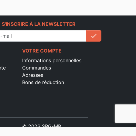
e
S'INSCRIRE À LA NEWSLETTER
check
S'inscrire
VOTRE COMPTE
Informations personnelles
nte
Commandes
Adresses
Bons de réduction
© 2026 SBG-MB