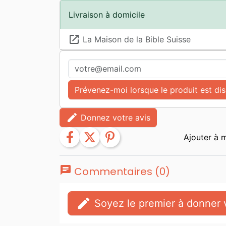
Livraison à domicile
launch
La Maison de la Bible Suisse
Prévenez-moi lorsque le produit est di
edit
Donnez votre avis
facebook
twitter
pinterest
chat
Commentaires (0)
edit
Soyez le premier à donner v