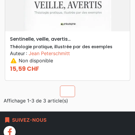
Sentinelle, veille, avertis…
Théologie pratique, illustrée par des exemples
Auteur :
Jean Peterschmitt
warning
Non disponible
15,59 CHF
Prix
chevron_u
Affichage 1-3 de 3 article(s)
bookmark
SUIVEZ-NOUS
facebook