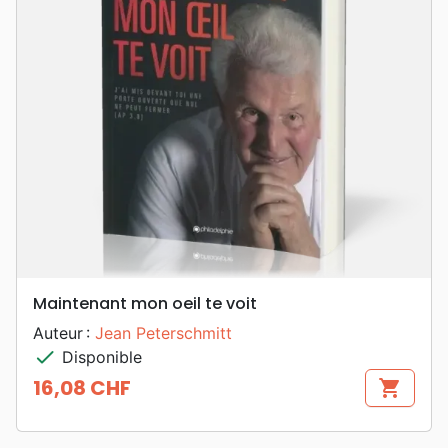
Maintenant mon oeil te voit
Auteur :
Jean Peterschmitt
check
Disponible
16,08 CHF
shopping_cart
Prix