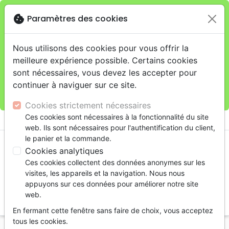
cookie
Paramètres des cookies
Je veux retirer ma commande au 11 rue de Rive,
close
Genève
warning
Cette boutique en ligne est limitée au retrait en
Nous utilisons des cookies pour vous offrir la
magasin.
meilleure expérience possible. Certains cookies
Pour les livraisons à domicile, veuillez passer vos
sont nécessaires, vous devez les accepter pour
commandes sur la boutique
La Maison de la Bible
continuer à naviguer sur ce site.
Suisse
.
Cookies strictement nécessaires
menu
Ces cookies sont nécessaires à la fonctionnalité du site
shopping_cart
account_circle
web. Ils sont nécessaires pour l'authentification du client,
le panier et la commande.
Cookies analytiques
Ces cookies collectent des données anonymes sur les
visites, les appareils et la navigation. Nous nous
appuyons sur ces données pour améliorer notre site
web.
search
En fermant cette fenêtre sans faire de choix, vous acceptez
Reche
tous les cookies.