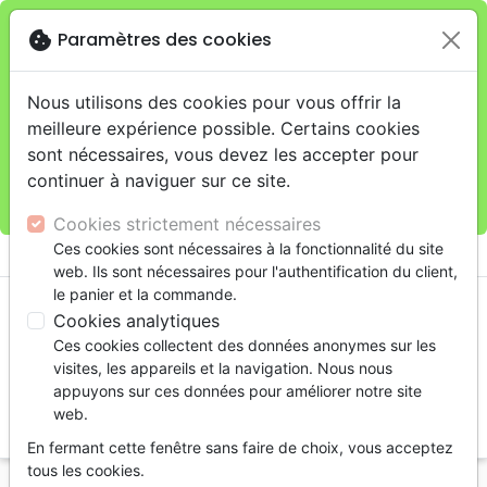
cookie
Paramètres des cookies
Je veux retirer ma commande au 11 rue de Rive,
close
Genève
warning
Cette boutique en ligne est limitée au retrait en
Nous utilisons des cookies pour vous offrir la
magasin.
meilleure expérience possible. Certains cookies
Pour les livraisons à domicile, veuillez passer vos
sont nécessaires, vous devez les accepter pour
commandes sur la boutique
La Maison de la Bible
continuer à naviguer sur ce site.
Suisse
.
Cookies strictement nécessaires
menu
Ces cookies sont nécessaires à la fonctionnalité du site
shopping_cart
account_circle
web. Ils sont nécessaires pour l'authentification du client,
le panier et la commande.
Cookies analytiques
Ces cookies collectent des données anonymes sur les
visites, les appareils et la navigation. Nous nous
appuyons sur ces données pour améliorer notre site
web.
search
En fermant cette fenêtre sans faire de choix, vous acceptez
Reche
tous les cookies.