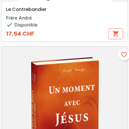
Le Contrebandier
Frère André
check
Disponible
17,54 CHF
shopping_cart
Prix
favorite_border