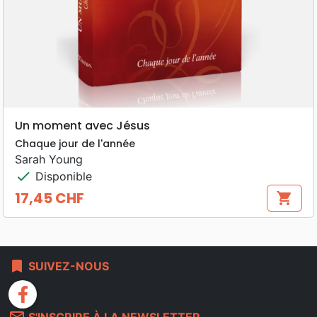
Un moment avec Jésus
Chaque jour de l'année
Sarah Young
check
Disponible
17,45 CHF
shopping_cart
Prix
bookmark
SUIVEZ-NOUS
facebook