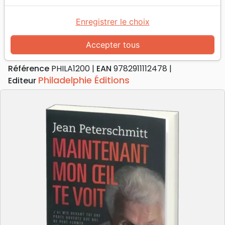
Accueil
Livres
Doctrine
Maintenant mon oeil te voit
Enregistrer le choix
Maintenant mon oeil te voit
Accepter tous
Auteur :
Jean Peterschmitt
Référence
PHILA1200
EAN
9782911112478
Philadelphie Éditions
Editeur