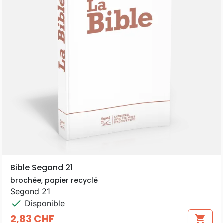
compréhension « minimale », une
introduction générale, 4 cartes
géographiques et des repères dans la marge
qui permettent de retrouver plus rapidement
les livres bibliques
Bible Segond 21
brochée, papier recyclé
Segond 21
check
Disponible
2,83 CHF
shopping_cart