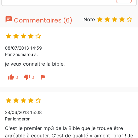
Prix
chat





Commentaires (6)
Note





08/07/2013 14:59
Par zoumarou a.
je veux connaitre la bible.
thumb_up
thumb_down
flag
0
0





28/06/2013 15:08
Par longeron
C'est le premier mp3 de la Bible que je trouve être
agréable à écouter. C'est de qualité vraiment "pro" ! Je