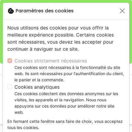
cookie
Paramètres des cookies
Je veux retirer ma commande au 11 rue de Rive,
close
Genève
warning
Cette boutique en ligne est limitée au retrait en
Nous utilisons des cookies pour vous offrir la
magasin.
meilleure expérience possible. Certains cookies
Pour les livraisons à domicile, veuillez passer vos
sont nécessaires, vous devez les accepter pour
commandes sur la boutique
La Maison de la Bible
continuer à naviguer sur ce site.
Suisse
.
Cookies strictement nécessaires
menu
Ces cookies sont nécessaires à la fonctionnalité du site
shopping_cart
account_circle
web. Ils sont nécessaires pour l'authentification du client,
le panier et la commande.
Cookies analytiques
Ces cookies collectent des données anonymes sur les
visites, les appareils et la navigation. Nous nous
appuyons sur ces données pour améliorer notre site
web.
search
En fermant cette fenêtre sans faire de choix, vous acceptez
Reche
tous les cookies.