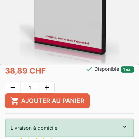
check
Disponible
38,89 CHF
1 ex.
remove
add
shopping_cart
AJOUTER AU PANIER
Livraison à domicile