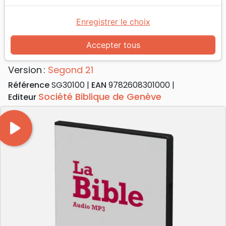
Accueil
Bibles
Audio-Bibles
Bible Segond 21 audio - Boîtier de 6 CD MP3
Enregistrer le choix
Bible Segond 21 audio
Accepter tous
Boîtier de 6 CD MP3
Version :
Segond 21
Référence
SG30100
EAN
9782608301000
Société Biblique de Genève
Editeur
play_arrow