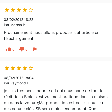





08/02/2012 18:22
Par Maison B.
Prochainement nous allons proposer cet article en
téléchargement.
thumb_up
thumb_down
flag
0
0





08/02/2012 18:04
Par Raymond L.
je suis très bénis pour le cd qui nous parle de tout le
récit de la Bible s'est vraiment pratique dans la maison
ou dans la voiture;Ma proposition est celle-ci,au lieu
des cd une clé USB sera moins encombrant. Que