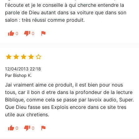
l'écoute et je le conseille à qui cherche entendre la
parole de Dieu autant dans sa voiture que dans son
salon : très réussi comme produit.
thumb_up
thumb_down
flag
0
0





12/04/2013 22:18
Par Bishop K.
Jai vraiment aime ce produit, il est bien pour nous
tous, car il bon d etre dans la profondeur de la lecture
Biblique, comme cela se passe par lavoix audio, Super.
Que Dieu fasse ses Explois encore dans ce site tres
utile aux chretiens.
thumb_up
thumb_down
flag
0
0