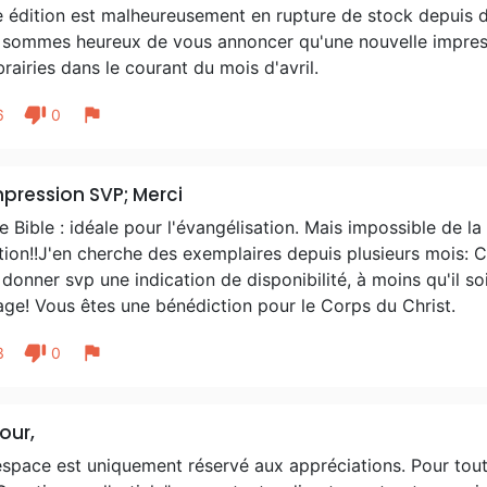
e édition est malheureusement en rupture de stock depuis 
 sommes heureux de vous annoncer qu'une nouvelle impressi
ibrairies dans le courant du mois d'avril.
thumb_down
flag
6
0
pression SVP; Merci
 Bible : idéale pour l'évangélisation. Mais impossible de 
tion!!J'en cherche des exemplaires depuis plusieurs mois: CL
donner svp une indication de disponibilité, à moins qu'il soit
ge! Vous êtes une bénédiction pour le Corps du Christ.
thumb_down
flag
3
0
our,
espace est uniquement réservé aux appréciations. Pour tout