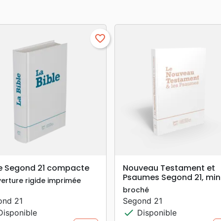
favorite_border
search
search
APERÇU RAPIDE
APERÇU RAPIDE
le Segond 21 compacte
Nouveau Testament et
Psaumes Segond 21, min
erture rigide imprimée
broché
ond 21
Segond 21
check
isponible
Disponible