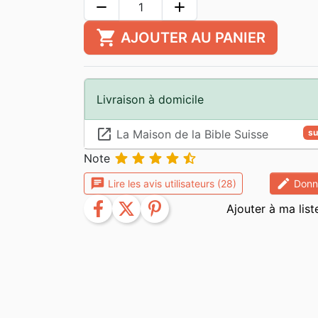
remove
add
shopping_cart
AJOUTER AU PANIER
Livraison à domicile
launch
La Maison de la Bible Suisse
su





Note
chat
edit
Lire les avis utilisateurs (28)
Donne
facebook
twitter
pinterest