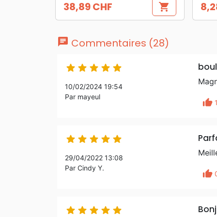
38,89 CHF
8,2
shopping_cart
Prix
Prix
chat
Commentaires (28)
boul





Magni
10/02/2024 19:54
Par mayeul
thumb_up
Parf





Meill
29/04/2022 13:08
Par Cindy Y.
thumb_up
Bonj




