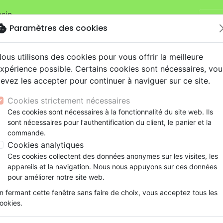
sin.
Je v
mandes sur la boutique
La Maison de la Bible Suisse
.
okie
Paramètres des cookies
ous utilisons des cookies pour vous offrir la meilleure
xpérience possible. Certains cookies sont nécessaires, vou
evez les accepter pour continuer à naviguer sur ce site.
Cookies strictement nécessaires
Nouveautés
Bibles
Livres
eBooks
Je
Ces cookies sont nécessaires à la fonctionnalité du site web. Ils
sont nécessaires pour l'authentification du client, le panier et la
eaux Testaments
ine
lité
 ans
lations
ns animés
s
Etude biblique
Bandes dessinées
Découverte de la foi
Adolescents, jeunes
Rap, Hip-hop
Films, fiction
Jeux
commande.
Segond 21 - brochée, papier recyclé
ons
cation
e
2 ans
ry, Latino, Folk
gnement, conférences
elisation
Segond 21
Famille, couple
Méditations
Bibles jeunesse
Instrumental
Documentaires, reportage
Accessoires de Bible
Cookies analytiques
iles
e
esse
ro
iels
Segond
Souffrance, Relation d'aide
Souffrance, Relation d'aide
Louange, Adoration
Papeterie
Bible Segond 21
Ces cookies collectent des données anonymes sur les visites, les
k
elisation
ue
esse
NEG
Santé
Psychologie
Hardrock, Métal
appareils et la navigation. Nous nous appuyons sur ces données
brochée, papier recyclé
cations
ts
le, Couple
l, Soul
Darby
Ethique, société, politique
Apologétique
Pop, Rock
pour améliorer notre site web.
Version :
Segond 21
ation
Événements actuels
n fermant cette fenêtre sans faire de choix, vous acceptez tous les
Référence
SG12301
EAN
9782608123015
Edit
ookies.