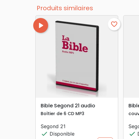
Produits similaires
play_arrow
favorite_border
search
APERÇU RAPIDE
Bible Segond 21 audio
Bib
Boîtier de 6 CD MP3
couv
Segond 21
Seg
check
check
Disponible
D