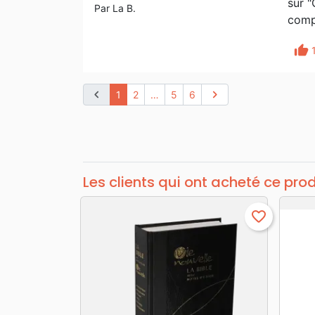
sur "
Par La B.
comp
thumb_up
chevron_left
chevron_right
1
2
…
5
6
Les clients qui ont acheté ce pro
favorite_border