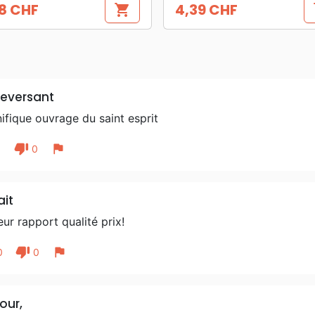
8 CHF
4,39 CHF
shopping_cart
s
Prix
eversant
fique ouvrage du saint esprit
thumb_down
flag
1
0
ait
eur rapport qualité prix!
thumb_down
flag
0
0
our,