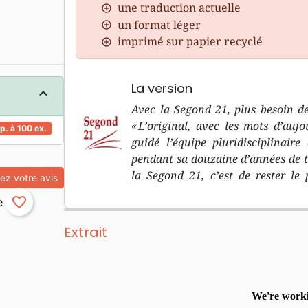
une traduction actuelle
un format léger
imprimé sur papier recyclé
La version
Avec la Segond 21, plus besoin de
« L’original, avec les mots d’aujo
p. à 100 ex.
guidé l’équipe pluridisciplinair
pendant sa douzaine d’années de trav
la Segond 21, c’est de rester le 
z votre avis
biblique dans les langues original
favorite_border
l’Ancien Testament, et le grec p
d’aujourd’hu i» : le deuxième objec
Extrait
langage courant, compréhensible p
traduction à découvrir, pour r
introduction à chaque livre bibl
compréhension « minimale », 
géographiques et des repères dans