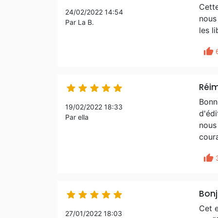
Cett
24/02/2022 14:54
nous
Par La B.
les l
thumb_up
Réim





Bonne
19/02/2022 18:33
d'édi
Par ella
nous 
coura
thumb_up
Bonj





Cet 
27/01/2022 18:03