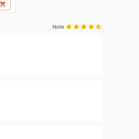
hopping_cart





Note