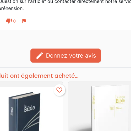
Question sur l'article" ou contacter directement notre servic
réhension.
thumb_down
flag
1
0
edit
Donnez votre avis
duit ont également acheté...
favorite_border