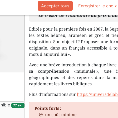
Description
Détails du produit
Documen
Accepter tous
Enregistrer le choix
Le trésor de l’humanité au prix d’un
Editée pour la première fois en 2007, la Sego
les textes hébreu, araméen et grec et tie
disposition. Son objectif ? Proposer une for
originale, dans un français accessible à tou
mots d’aujourd’hui ».
Avec une brève introduction à chaque livre 
sa compréhension « minimale », une i
géographiques et des repères dans la m
rapidement les livres bibliques.
Plus d’informations sur
https://universdelab
nible
77 ex.
Points forts :
un coût minime