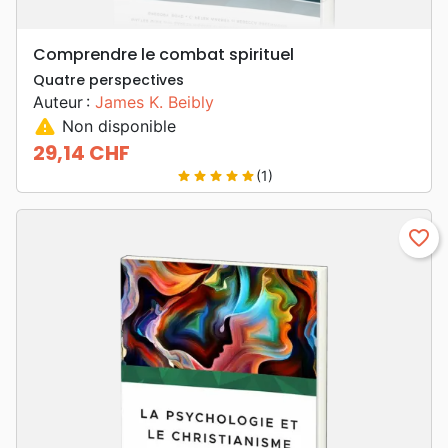
Comprendre le combat spirituel
Quatre perspectives
Auteur :
James K. Beibly
warning
Non disponible
29,14 CHF
Prix
(1)
star
star
star
star
star
favorite_border