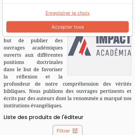
Accueil
Editeurs
Impact Académia
Enregistrer le choix
Impact
Académia
Accepter tous
Impact Académia a pour
but de publier des
ouvrages académiques
ouverts aux différentes
positions doctrinales
dans le but de favoriser
la réflexion et la
profondeur de notre compréhension des vérités
bibliques. Nous publions des ouvrages pertinents et
écrits par des auteurs dont la renommée a marqué nos
institutions évangéliques.
Liste des produits de l'éditeur
tune
Filtrer