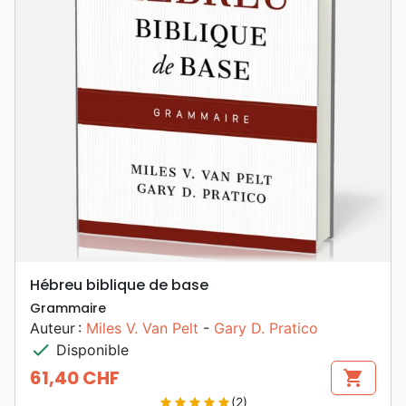
Hébreu biblique de base
Grammaire
Auteur :
Miles V. Van Pelt
-
Gary D. Pratico
check
Disponible
61,40 CHF
shopping_cart
Prix
(2)
star
star
star
star
star