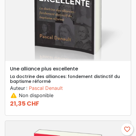
Une alliance plus excellente
La doctrine des alliances: fondement distinctif du
baptisme réformé
Auteur :
Pascal Denault
warning
Non disponible
21,35 CHF
Prix
favorite_border