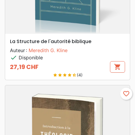
La Structure de l'autorité biblique
Auteur :
Meredith G. Kline
check
Disponible
27,19 CHF
shopping_cart
Prix
(4)
star
star
star
star
star_half
favorite_border