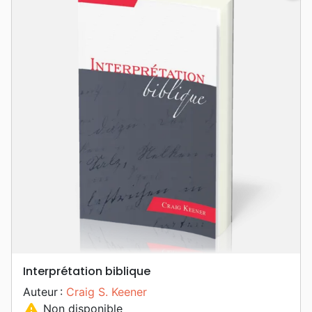
Interprétation biblique
Auteur :
Craig S. Keener
warning
Non disponible