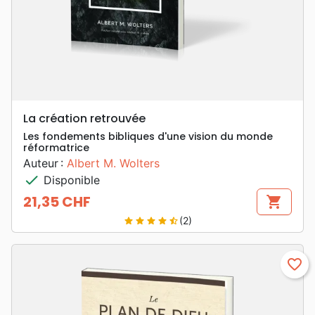
La création retrouvée
Les fondements bibliques d'une vision du monde
réformatrice
Auteur :
Albert M. Wolters
check
Disponible
21,35 CHF
shopping_cart
Prix
(2)
star
star
star
star
star_half
favorite_border