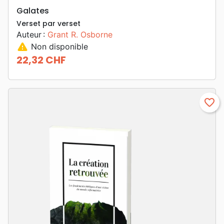
Galates
Verset par verset
Auteur :
Grant R. Osborne
warning
Non disponible
22,32 CHF
Prix
favorite_border