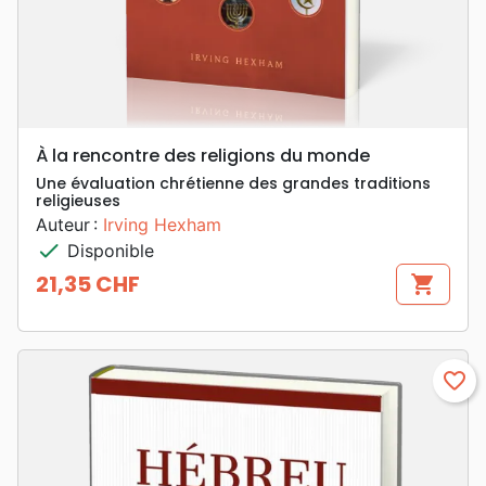
À la rencontre des religions du monde
Une évaluation chrétienne des grandes traditions
religieuses
Auteur :
Irving Hexham
check
Disponible
21,35 CHF
shopping_cart
Prix
favorite_border