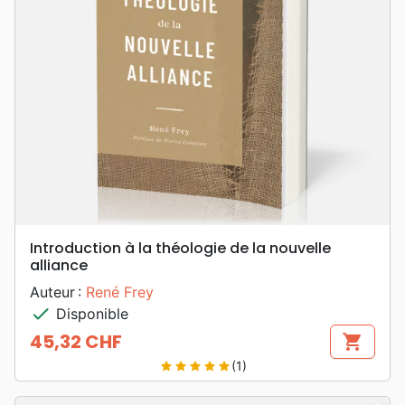
Introduction à la théologie de la nouvelle
alliance
Auteur :
René Frey
check
Disponible
45,32 CHF
shopping_cart
Prix
(1)
star
star
star
star
star