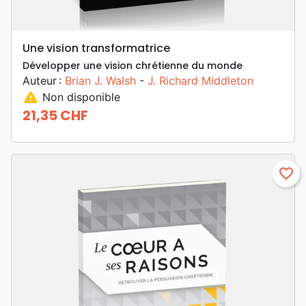
Une vision transformatrice
Développer une vision chrétienne du monde
Auteur :
Brian J. Walsh
-
J. Richard Middleton
warning
Non disponible
21,35 CHF
Prix
favorite_border