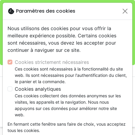
cookie
Paramètres des cookies
Je veux retirer ma commande au 11 rue de Rive,
close
Genève
warning
Cette boutique en ligne est limitée au retrait en
Nous utilisons des cookies pour vous offrir la
magasin.
meilleure expérience possible. Certains cookies
Pour les livraisons à domicile, veuillez passer vos
sont nécessaires, vous devez les accepter pour
commandes sur la boutique
La Maison de la Bible
continuer à naviguer sur ce site.
Suisse
.
Cookies strictement nécessaires
menu
Ces cookies sont nécessaires à la fonctionnalité du site
shopping_cart
account_circle
web. Ils sont nécessaires pour l'authentification du client,
le panier et la commande.
Cookies analytiques
Ces cookies collectent des données anonymes sur les
visites, les appareils et la navigation. Nous nous
appuyons sur ces données pour améliorer notre site
web.
search
En fermant cette fenêtre sans faire de choix, vous acceptez
Reche
tous les cookies.