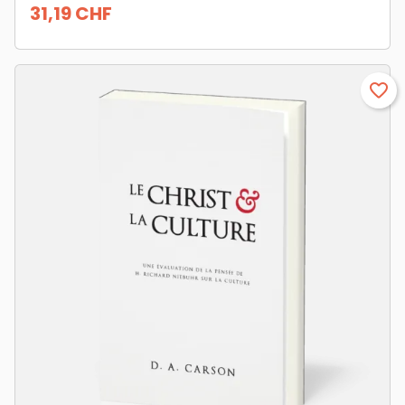
31,19 CHF
Prix
favorite_border