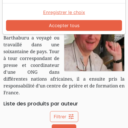
Accueil
Auteurs
Barthaburu Jean
Enregistrer le choix
Jean Barthaburu
Passionné de voyages dès
Accepter tous
son plus jeune âge, Jean
Barthaburu a voyagé ou
travaillé dans une
soixantaine de pays. Tour
à tour correspondant de
presse et coordinateur
d'une ONG dans
différentes nations africaines, il a ensuite pris la
responsabilité d’un centre de prière et de formation en
France.
Liste des produits par auteur
tune
Filtrer