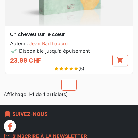
Un cheveu sur le cœur
Auteur :
Jean Barthaburu
check
Disponible jusqu'à épuisement
23,88 CHF
shopping_cart
Prix
(5)
star
star
star
star
star
chevron_u
Affichage 1-1 de 1 article(s)
bookmark
SUIVEZ-NOUS
facebook
mail_outline
S'INSCRIRE À LA NEWSLETTER