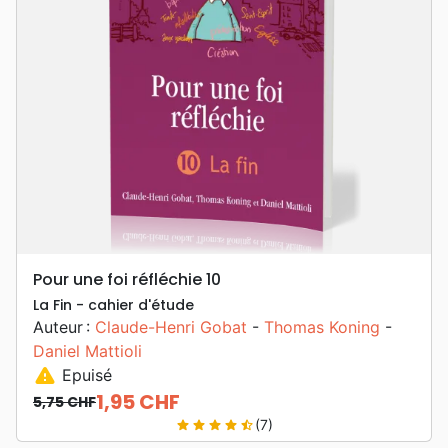
Pour une foi réfléchie 10
La Fin - cahier d'étude
Auteur :
Claude-Henri Gobat
-
Thomas Koning
-
Daniel Mattioli
warning
Epuisé
1,95 CHF
5,75 CHF
Prix de base
Prix
(7)
star
star
star
star
star_half