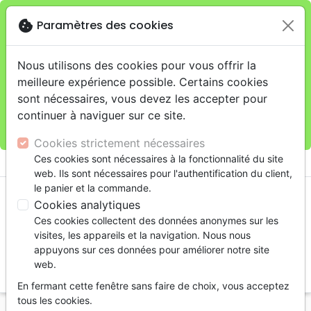
cookie
Paramètres des cookies
Je veux retirer ma commande au 11 rue de Rive,
close
Genève
warning
Cette boutique en ligne est limitée au retrait en
Nous utilisons des cookies pour vous offrir la
magasin.
meilleure expérience possible. Certains cookies
Pour les livraisons à domicile, veuillez passer vos
sont nécessaires, vous devez les accepter pour
commandes sur la boutique
La Maison de la Bible
continuer à naviguer sur ce site.
Suisse
.
Cookies strictement nécessaires
menu
Ces cookies sont nécessaires à la fonctionnalité du site
shopping_cart
account_circle
web. Ils sont nécessaires pour l'authentification du client,
le panier et la commande.
Cookies analytiques
Ces cookies collectent des données anonymes sur les
visites, les appareils et la navigation. Nous nous
appuyons sur ces données pour améliorer notre site
web.
search
En fermant cette fenêtre sans faire de choix, vous acceptez
Reche
tous les cookies.