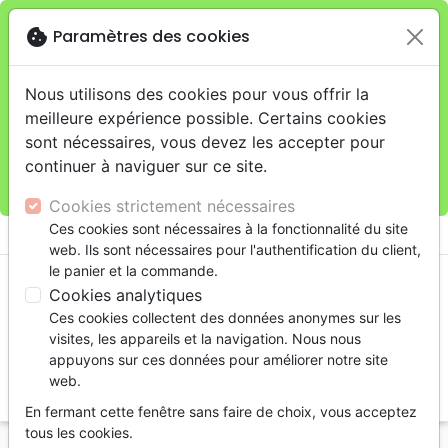
cookie
Paramètres des cookies
Je veux retirer ma commande au 11 rue de Rive,
close
Genève
warning
Cette boutique en ligne est limitée au retrait en
Nous utilisons des cookies pour vous offrir la
magasin.
meilleure expérience possible. Certains cookies
Pour les livraisons à domicile, veuillez passer vos
sont nécessaires, vous devez les accepter pour
commandes sur la boutique
La Maison de la Bible
continuer à naviguer sur ce site.
Suisse
.
Cookies strictement nécessaires
menu
Ces cookies sont nécessaires à la fonctionnalité du site
shopping_cart
account_circle
web. Ils sont nécessaires pour l'authentification du client,
le panier et la commande.
Cookies analytiques
Ces cookies collectent des données anonymes sur les
visites, les appareils et la navigation. Nous nous
appuyons sur ces données pour améliorer notre site
web.
search
En fermant cette fenêtre sans faire de choix, vous acceptez
Reche
tous les cookies.