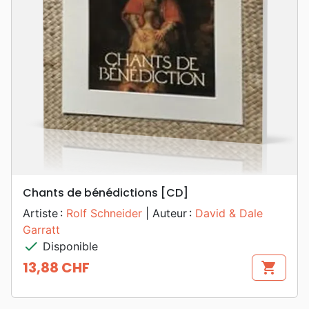
Chants de bénédictions [CD]
Artiste :
Rolf Schneider
| Auteur :
David & Dale
Garratt
check
Disponible
13,88 CHF
shopping_cart
Prix