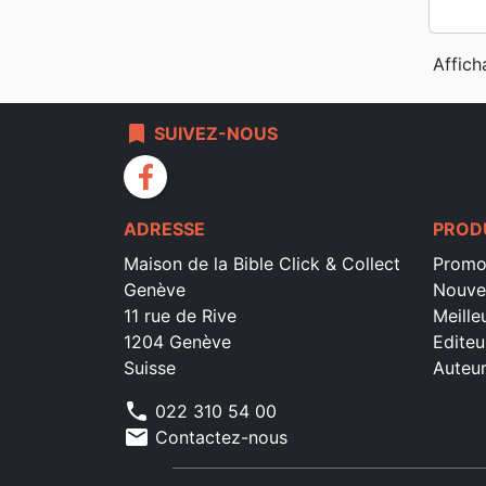
Affich
bookmark
SUIVEZ-NOUS
facebook
ADRESSE
PROD
Maison de la Bible Click & Collect
Promo
Genève
Nouve
11 rue de Rive
Meille
1204 Genève
Editeu
Suisse
Auteu
phone
022 310 54 00
mail
Contactez-nous