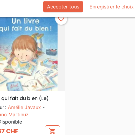
Accepter tous
Enregistrer le choix
favorite_border
search
APERÇU RAPIDE
e qui fait du bien (Le)
ur :
Amélie Javaux
-
ano Martinuz
isponible
57 CHF
shopping_cart