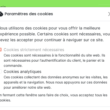
sin.
Je v
mandes sur la boutique
La Maison de la Bible Suisse
.
okie
Paramètres des cookies
ous utilisons des cookies pour vous offrir la meilleure
xpérience possible. Certains cookies sont nécessaires, vou
evez les accepter pour continuer à naviguer sur ce site.
Cookies strictement nécessaires
Nouveautés
Bibles
Livres
eBooks
Je
Ces cookies sont nécessaires à la fonctionnalité du site web. Ils
sont nécessaires pour l'authentification du client, le panier et la
eaux Testaments
ine
lité
 ans
lations
ns animés
s
Etude biblique
Bandes dessinées
Découverte de la foi
Adolescents, jeunes
Rap, Hip-hop
Films, fiction
Jeux
commande.
ons
cation
e
2 ans
ry, Latino, Folk
gnement, conférences
elisation
Segond 21
Famille, couple
Méditations
Bibles jeunesse
Instrumental
Documentaires, reportage
Accessoires de Bible
Cookies analytiques
iles
e
esse
ro
iels
Segond
Souffrance, Relation d'aide
Souffrance, Relation d'aide
Louange, Adoration
Papeterie
lie Javaux
Ces cookies collectent des données anonymes sur les visites, les
k
elisation
ue
esse
NEG
Santé
Psychologie
Hardrock, Métal
appareils et la navigation. Nous nous appuyons sur ces données
 des produits par auteur
cations
ts
le, Couple
l, Soul
Darby
Ethique, société, politique
Apologétique
Pop, Rock
pour améliorer notre site web.
ation
Événements actuels
n fermant cette fenêtre sans faire de choix, vous acceptez tous les
Histoires
4 - 6 an
ookies.
ar :
Par page :