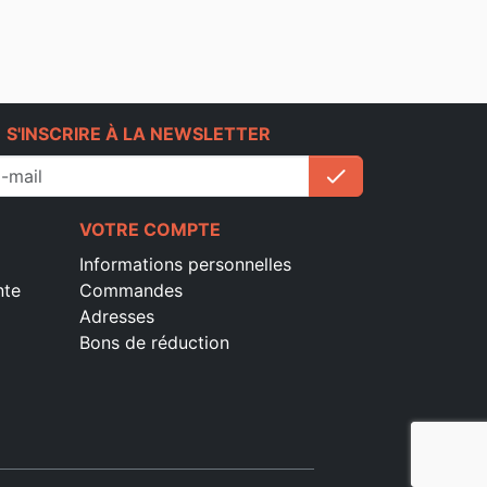
e
S'INSCRIRE À LA NEWSLETTER
check
S'inscrire
VOTRE COMPTE
Informations personnelles
nte
Commandes
Adresses
Bons de réduction