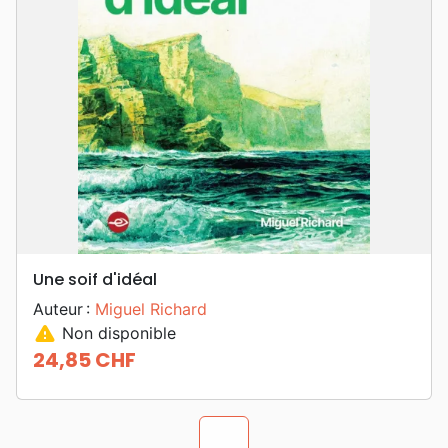
Une soif d'idéal
Auteur :
Miguel Richard
warning
Non disponible
24,85 CHF
Prix
chevron_u