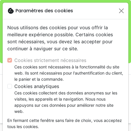
cookie
Paramètres des cookies
Je veux retirer ma commande au 11 rue de Rive,
close
Genève
warning
Cette boutique en ligne est limitée au retrait en
Nous utilisons des cookies pour vous offrir la
magasin.
meilleure expérience possible. Certains cookies
Pour les livraisons à domicile, veuillez passer vos
sont nécessaires, vous devez les accepter pour
commandes sur la boutique
La Maison de la Bible
continuer à naviguer sur ce site.
Suisse
.
Cookies strictement nécessaires
menu
Ces cookies sont nécessaires à la fonctionnalité du site
shopping_cart
account_circle
web. Ils sont nécessaires pour l'authentification du client,
le panier et la commande.
Cookies analytiques
Ces cookies collectent des données anonymes sur les
visites, les appareils et la navigation. Nous nous
appuyons sur ces données pour améliorer notre site
web.
search
En fermant cette fenêtre sans faire de choix, vous acceptez
Reche
tous les cookies.