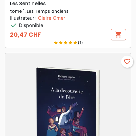
Les Sentinelles
tome 1, Les Temps anciens
Illustrateur :
Claire Omer
check
Disponible
20,47 CHF
shopping_cart
Prix
(1)
star
star
star
star
star
favorite_border