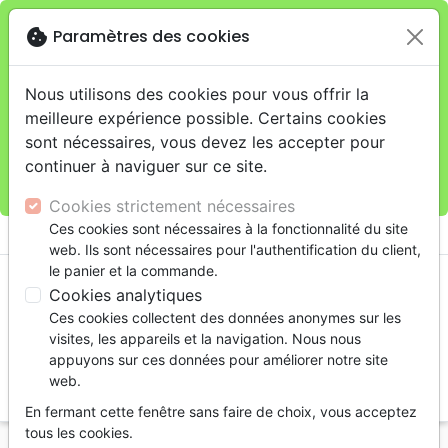
cookie
Paramètres des cookies
Je veux retirer ma commande au 11 rue de Rive,
close
Genève
warning
Cette boutique en ligne est limitée au retrait en
Nous utilisons des cookies pour vous offrir la
magasin.
meilleure expérience possible. Certains cookies
Pour les livraisons à domicile, veuillez passer vos
sont nécessaires, vous devez les accepter pour
commandes sur la boutique
La Maison de la Bible
continuer à naviguer sur ce site.
Suisse
.
Cookies strictement nécessaires
menu
Ces cookies sont nécessaires à la fonctionnalité du site
shopping_cart
account_circle
web. Ils sont nécessaires pour l'authentification du client,
le panier et la commande.
Cookies analytiques
Ces cookies collectent des données anonymes sur les
visites, les appareils et la navigation. Nous nous
appuyons sur ces données pour améliorer notre site
web.
search
En fermant cette fenêtre sans faire de choix, vous acceptez
Reche
tous les cookies.