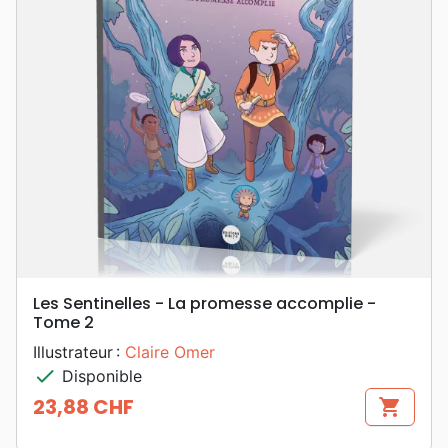
Les Sentinelles - La promesse accomplie -
Tome 2
Illustrateur :
Claire Omer
check
Disponible
23,88 CHF
shopping_cart
Prix