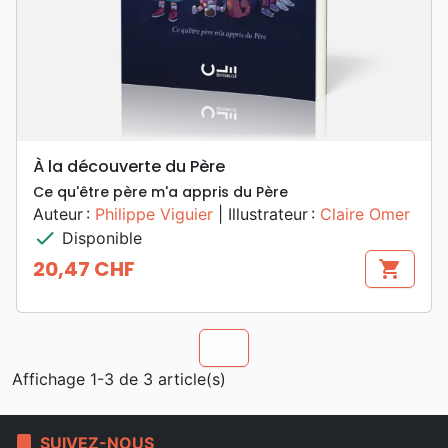
À la découverte du Père
Ce qu'être père m'a appris du Père
Auteur :
Philippe Viguier
| Illustrateur :
Claire Omer
check
Disponible
20,47 CHF
shopping_cart
Prix
chevron_u
Affichage 1-3 de 3 article(s)
bookmark
SUIVEZ-NOUS