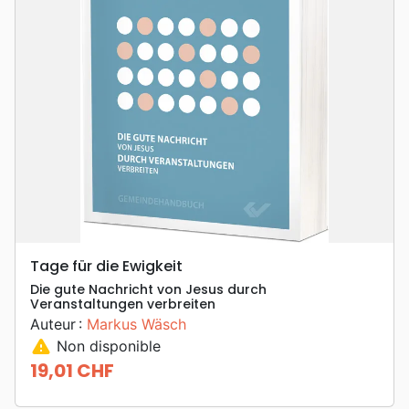
Tage für die Ewigkeit
Die gute Nachricht von Jesus durch
Veranstaltungen verbreiten
Auteur :
Markus Wäsch
warning
Non disponible
19,01 CHF
Prix