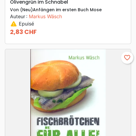
Olivengrün im Schnabel
Von (Neu)Anfängen im ersten Buch Mose
Auteur :
Markus Wäsch
warning
Epuisé
2,83 CHF
Prix
favorite_border