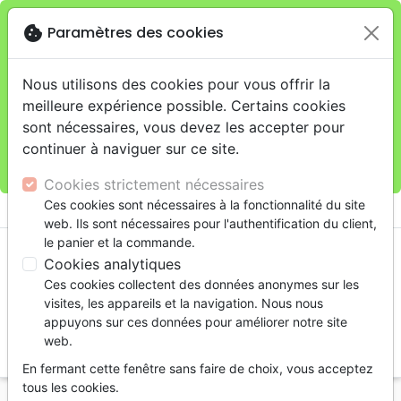
cookie
Paramètres des cookies
Je veux retirer ma commande au 11 rue de Rive,
close
Genève
warning
Cette boutique en ligne est limitée au retrait en
Nous utilisons des cookies pour vous offrir la
magasin.
meilleure expérience possible. Certains cookies
Pour les livraisons à domicile, veuillez passer vos
sont nécessaires, vous devez les accepter pour
commandes sur la boutique
La Maison de la Bible
continuer à naviguer sur ce site.
Suisse
.
Cookies strictement nécessaires
menu
Ces cookies sont nécessaires à la fonctionnalité du site
shopping_cart
account_circle
web. Ils sont nécessaires pour l'authentification du client,
le panier et la commande.
Cookies analytiques
Ces cookies collectent des données anonymes sur les
visites, les appareils et la navigation. Nous nous
appuyons sur ces données pour améliorer notre site
web.
search
En fermant cette fenêtre sans faire de choix, vous acceptez
Reche
tous les cookies.