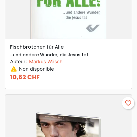
Fischbrötchen für Alle
...und andere Wunder, die Jesus tat
Auteur :
Markus Wäsch
warning
Non disponible
10,62 CHF
Prix
favorite_border