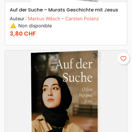
Auf der Suche – Murats Geschichte mit Jesus
Auteur :
Markus Wäsch
-
Carsten Polanz
warning
Non disponible
3,80 CHF
Prix
favorite_border