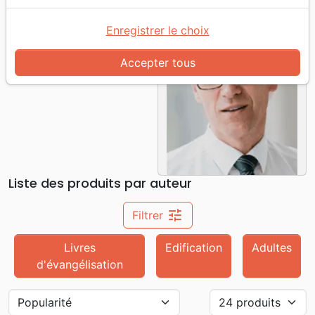
Accueil
Auteurs
Wäsch Markus
Enregistrer le choix
Markus Wäsch
Accepter tous
Liste des produits par auteur
tune
Filtrer
Livres
Edification
Adultes
d'évangélisation