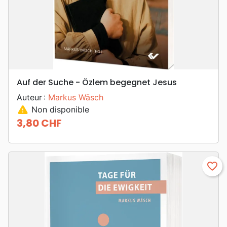
Auf der Suche - Özlem begegnet Jesus
Auteur :
Markus Wäsch
warning
Non disponible
3,80 CHF
Prix
favorite_border