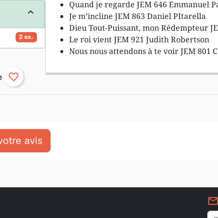
Quand je regarde JEM 646 Emmanuel P
Je m’incline JEM 863 Daniel PItarella
Dieu Tout-Puissant, mon Rédempteur J
2 ex.
Le roi vient JEM 921 Judith Robertson
Nous nous attendons à te voir JEM 801 C
favorite_border
otre avis
mail_outlin