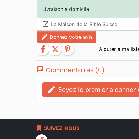
Livraison à domicile
launch
La Maison de la Bible Suisse
edit
Donnez votre avis
facebook
twitter
pinterest
chat
Commentaires (0)
edit
Soyez le premier à donner v
bookmark
SUIVEZ-NOUS