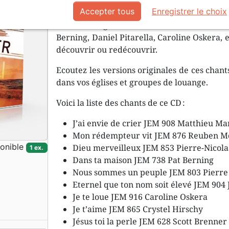
Un nouveau CD compilation pour apprendre 
Accepter tous
Enregistrer le choix
l’Eternel ». Plusieurs nouvelles composition
d’album originaux de diverses sources tel
Berning, Daniel Pitarella, Caroline Oskera, 
découvrir ou redécouvrir.
Ecoutez les versions originales de ces chan
dans vos églises et groupes de louange.
Voici la liste des chants de ce CD :
J’ai envie de crier JEM 908 Matthieu M
Mon rédempteur vit JEM 876 Reuben M
onible
Dieu merveilleux JEM 853 Pierre-Nicola
1 ex.
Dans ta maison JEM 738 Pat Berning
Nous sommes un peuple JEM 803 Pierre
Eternel que ton nom soit élevé JEM 904 
Je te loue JEM 916 Caroline Oskera
Je t’aime JEM 865 Crystel Hirschy
Jésus toi la perle JEM 628 Scott Brenner