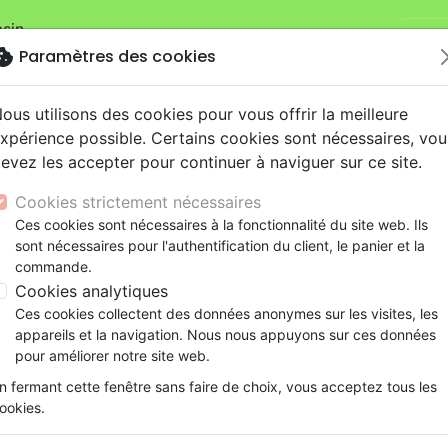
sin.
Je v
mandes sur la boutique
La Maison de la Bible Suisse
.
okie
Paramètres des cookies
ous utilisons des cookies pour vous offrir la meilleure
xpérience possible. Certains cookies sont nécessaires, vou
evez les accepter pour continuer à naviguer sur ce site.
Cookies strictement nécessaires
Nouveautés
Bibles
Livres
eBooks
Je
Ces cookies sont nécessaires à la fonctionnalité du site web. Ils
sont nécessaires pour l'authentification du client, le panier et la
eaux Testaments
ine
lité
 ans
lations
ns animés
s
Etude biblique
Bandes dessinées
Découverte de la foi
Adolescents, jeunes
Rap, Hip-hop
Films, fiction
Jeux
commande.
Pour Le louer - volume 8 [CD]
ons
cation
e
2 ans
ry, Latino, Folk
gnement, conférences
elisation
Segond 21
Famille, couple
Méditations
Bibles jeunesse
Instrumental
Documentaires, reportage
Accessoires de Bible
Cookies analytiques
iles
e
esse
ro
iels
Segond
Souffrance, Relation d'aide
Souffrance, Relation d'aide
Louange, Adoration
Papeterie
Pour Le louer - volume 8 [CD
Ces cookies collectent des données anonymes sur les visites, les
k
elisation
ue
esse
NEG
Santé
Psychologie
Hardrock, Métal
appareils et la navigation. Nous nous appuyons sur ces données
Artiste :
Jeunesse en Mission
cations
ts
le, Couple
l, Soul
Darby
Ethique, société, politique
Apologétique
Pop, Rock
pour améliorer notre site web.
Référence
JEM9093
EAN
7640151690939
Ed
ation
Événements actuels
n fermant cette fenêtre sans faire de choix, vous acceptez tous les
Description
Détails du produit
Ecouter
ookies.