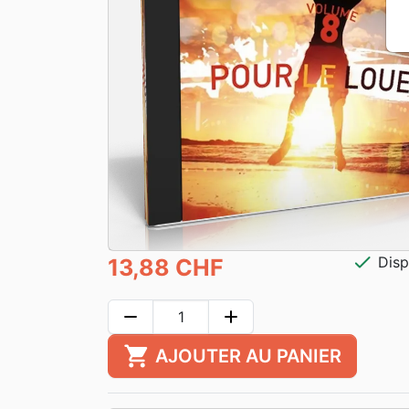
check
Disp
13,88 CHF
remove
add
shopping_cart
AJOUTER AU PANIER