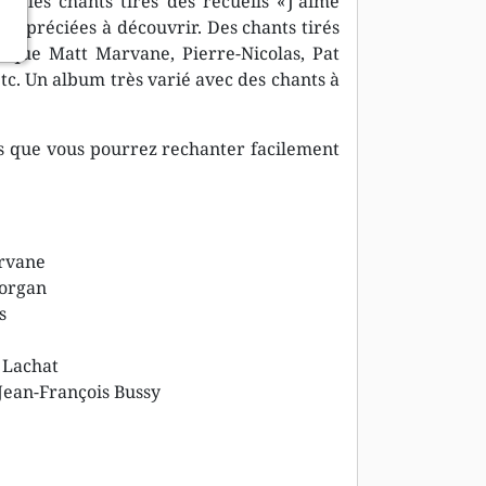
les chants tirés des recueils « J’aime
s appréciées à découvrir. Des chants tirés
s que Matt Marvane, Pierre-Nicolas, Pat
etc. Un album très varié avec des chants à
ts que vous pourrez rechanter facilement
arvane
organ
s
 Lachat
Jean-François Bussy