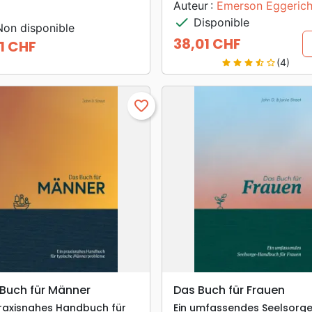
Auteur :
Emerson Eggeric
check
Disponible
on disponible
38,01 CHF
11 CHF
Prix
(4)
star
star
star
star_half
star_border
favorite_border
search
search
APERÇU RAPIDE
APERÇU RAPIDE
Buch für Männer
Das Buch für Frauen
praxisnahes Handbuch für
Ein umfassendes Seelsorg