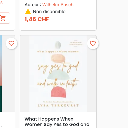
hs
Auteur :
Wilhelm Busch
warning
Non disponible
shopping_cart
1,46 CHF
Prix
favorite_border
favorite_border
search
APERÇU RAPIDE
What Happens When
Women Say Yes to God and
e-