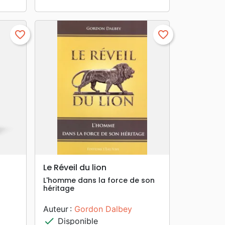
favorite_border
favorite_border
search
APERÇU RAPIDE
Le Réveil du lion
L'homme dans la force de son
héritage
Auteur :
Gordon Dalbey
check
Disponible