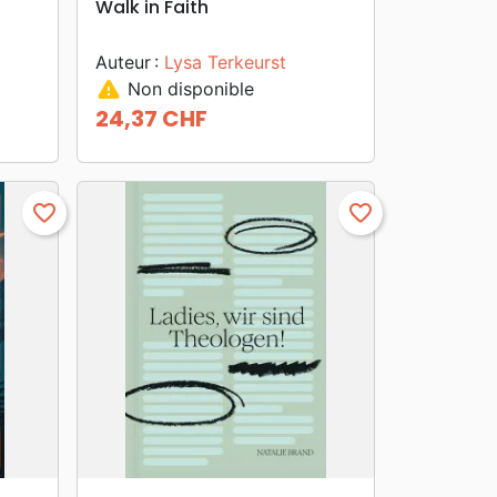
Walk in Faith
Auteur :
Lysa Terkeurst
warning
Non disponible
24,37 CHF
Prix
favorite_border
favorite_border
search
APERÇU RAPIDE