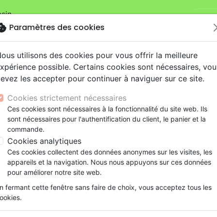
sin.
Je v
mandes sur la boutique
La Maison de la Bible Suisse
.
okie
Paramètres des cookies
ous utilisons des cookies pour vous offrir la meilleure
xpérience possible. Certains cookies sont nécessaires, vou
evez les accepter pour continuer à naviguer sur ce site.
Cookies strictement nécessaires
Nouveautés
Bibles
Livres
eBooks
Je
Ces cookies sont nécessaires à la fonctionnalité du site web. Ils
sont nécessaires pour l'authentification du client, le panier et la
eaux Testaments
ine
lité
 ans
lations
ns animés
s
Etude biblique
Bandes dessinées
Découverte de la foi
Adolescents, jeunes
Rap, Hip-hop
Films, fiction
Jeux
commande.
e, être femme
ons
cation
e
2 ans
ry, Latino, Folk
gnement, conférences
elisation
Segond 21
Famille, couple
Méditations
Bibles jeunesse
Instrumental
Documentaires, reportage
Accessoires de Bible
Cookies analytiques
iles
e
esse
ro
iels
Segond
Souffrance, Relation d'aide
Souffrance, Relation d'aide
Louange, Adoration
Papeterie
Ces cookies collectent des données anonymes sur les visites, les
re homme, être femme
k
elisation
ue
esse
NEG
Santé
Psychologie
Hardrock, Métal
appareils et la navigation. Nous nous appuyons sur ces données
cations
ts
le, Couple
l, Soul
Darby
Ethique, société, politique
Apologétique
Pop, Rock
pour améliorer notre site web.
ation
Événements actuels
n fermant cette fenêtre sans faire de choix, vous acceptez tous les
ookies.
ar :
Par page :