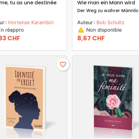
e, tu as une destinée
Wie man ein Mann wird
Der Weg zu wahrer Männlic
ur :
Hortense Karambiri
Auteur :
Bob Schultz
warning
n réappro
Non disponible
83 CHF
8,67 CHF
Prix
favorite_border