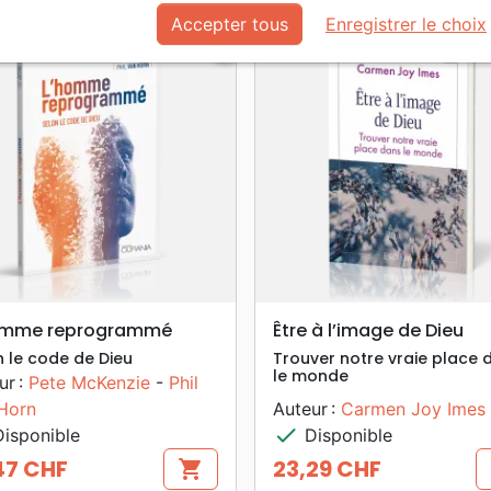
Accepter tous
Enregistrer le choix
favorite_border
search
search
APERÇU RAPIDE
APERÇU RAPIDE
omme reprogrammé
Être à l’image de Dieu
n le code de Dieu
Trouver notre vraie place 
le monde
ur :
Pete McKenzie
-
Phil
Horn
Auteur :
Carmen Joy Imes
check
isponible
Disponible
47 CHF
23,29 CHF
shopping_cart
Prix