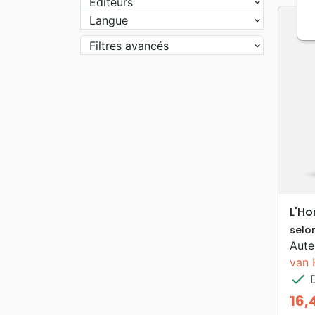
Editeurs
Langue
Filtres avancés
L'H
selo
Aute
van 
check
D
16,
Prix