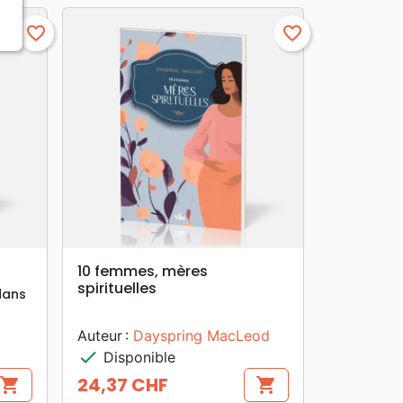
favorite_border
favorite_border
search
APERÇU RAPIDE
10 femmes, mères
spirituelles
dans
Auteur :
Dayspring MacLeod
check
Disponible
24,37 CHF
shopping_cart
shopping_cart
Prix