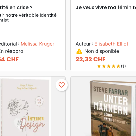
search
search
APERÇU RAPIDE
APERÇU RAPIDE
tité en crise ?
Je veux vivre ma féminit
ir notre véritable identité
hrist
éditorial :
Melissa Kruger
Auteur :
Elisabeth Elliot
warning
n réappro
Non disponible
54 CHF
22,32 CHF
Prix
(1)
star
star
star
star
star
favorite_border