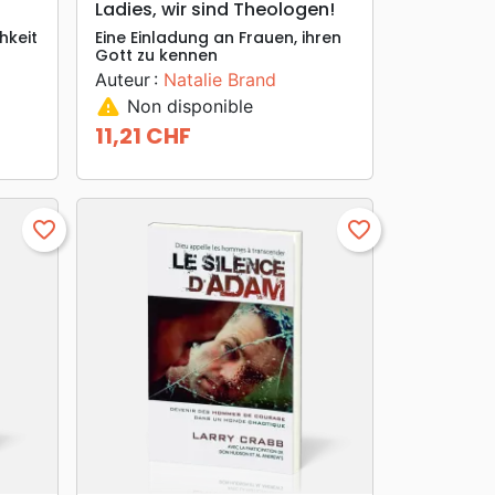
Ladies, wir sind Theologen!
hkeit
Eine Einladung an Frauen, ihren
Gott zu kennen
Auteur :
Natalie Brand
warning
Non disponible
11,21 CHF
Prix
favorite_border
favorite_border