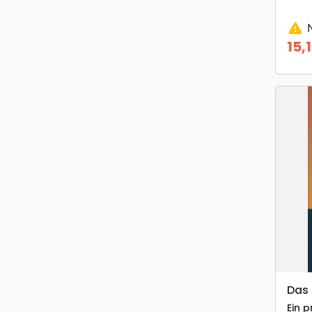
warning
N
15,
Prix
Das 
Ein 