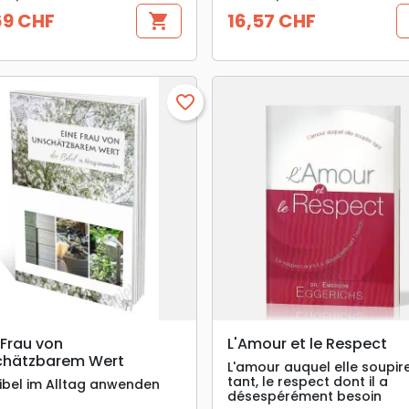
69 CHF
16,57 CHF
shopping_cart
Prix
favorite_border
search
search
APERÇU RAPIDE
APERÇU RAPIDE
 Frau von
L'Amour et le Respect
chätzbarem Wert
L'amour auquel elle soupir
tant, le respect dont il a
Bibel im Alltag anwenden
désespérément besoin