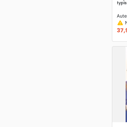
typi
Aute
warning
N
37,
Prix