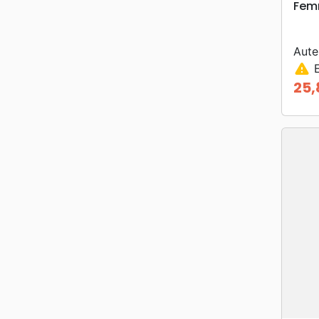
Femm
Aute
warning
E
25,
Prix