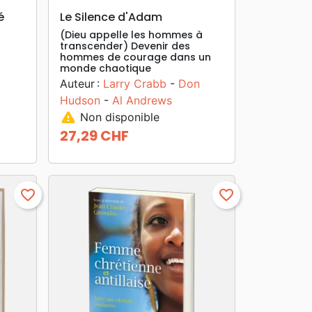
search
APERÇU RAPIDE
é
Le Silence d'Adam
(Dieu appelle les hommes à
transcender) Devenir des
hommes de courage dans un
monde chaotique
Auteur :
Larry Crabb
-
Don
Hudson
-
Al Andrews
warning
Non disponible
27,29 CHF
Prix
favorite_border
favorite_border