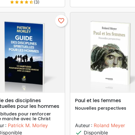
(3)
star
star
star
star
star_half
favorite_border
search
search
APERÇU RAPIDE
APERÇU RAPIDE
e des disciplines
Paul et les femmes
ituelles pour les hommes
Nouvelles perspectives
abitudes pour renforcer
e marche avec le Christ
ur :
Patrick M. Morley
Auteur :
Roland Meyer
check
isponible
Disponible