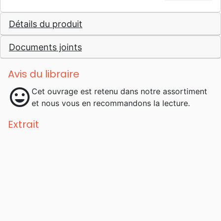
pour enfants, dont celui-ci est le premier
traduit en français.
Détails du produit
Documents joints
Avis du libraire
mood
Cet ouvrage est retenu dans notre assortiment
et nous vous en recommandons la lecture.
Extrait