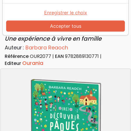
Accueil
Livres
Fêtes chrétiennes
Pâques
(Re)découvrir Pâques - Une expérience à vivre en
Enregistrer le choix
famille
Accepter tous
(Re)découvrir Pâques
Une expérience à vivre en famille
Auteur :
Barbara Reaoch
Référence
OUR2077
EAN
9782889130771
Ourania
Editeur