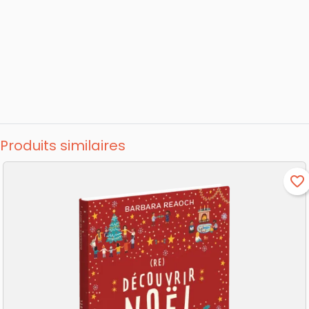
Produits similaires
favorite_border