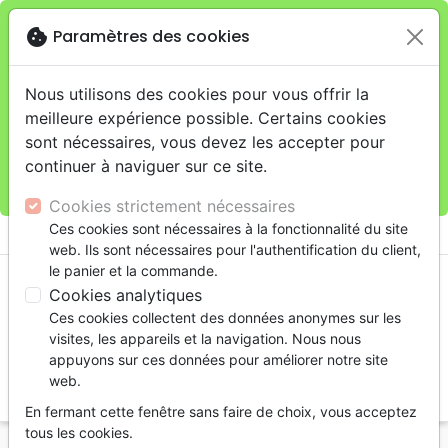
cookie
Paramètres des cookies
Je veux retirer ma commande au 11 rue de Rive,
close
Genève
warning
Cette boutique en ligne est limitée au retrait en
Nous utilisons des cookies pour vous offrir la
magasin.
meilleure expérience possible. Certains cookies
Pour les livraisons à domicile, veuillez passer vos
sont nécessaires, vous devez les accepter pour
commandes sur la boutique
La Maison de la Bible
continuer à naviguer sur ce site.
Suisse
.
Cookies strictement nécessaires
menu
Ces cookies sont nécessaires à la fonctionnalité du site
shopping_cart
account_circle
web. Ils sont nécessaires pour l'authentification du client,
le panier et la commande.
Cookies analytiques
Ces cookies collectent des données anonymes sur les
visites, les appareils et la navigation. Nous nous
appuyons sur ces données pour améliorer notre site
web.
search
En fermant cette fenêtre sans faire de choix, vous acceptez
Reche
tous les cookies.