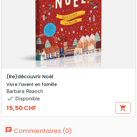
(Re)découvrir Noël
Vivre l'avent en famille
Barbara Reaoch
check
Disponible
15,50 CHF
shopping_cart
Prix
chat
Commentaires (0)