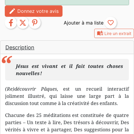
edit
Donnez votre avis
facebook
twitter
pinterest
favorite_border
auto_stories
Lire un extrait
Description
Jésus est vivant et il fait toutes choses
nouvelles !
(Re)découvrir Pâques
, est un recueil interactif
joliment illustré, qui laisse une large part à la
discussion tout comme à la créativité des enfants.
Chacune des 25 méditations est constituée de quatre
parties – Un texte à lire, Des trésors à découvrir, Des
vérités à vivre et à partager, Des suggestions pour la