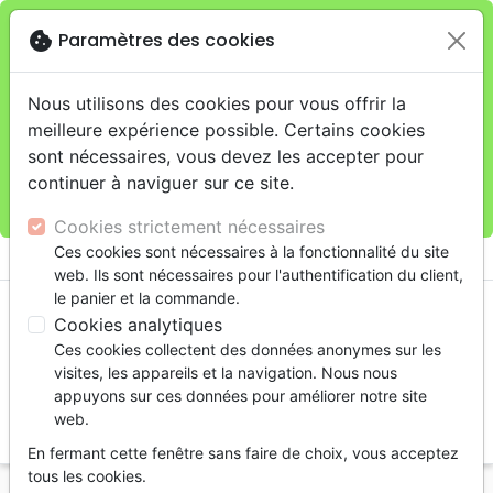
cookie
Paramètres des cookies
Je veux retirer ma commande au 11 rue de Rive,
close
Genève
warning
Cette boutique en ligne est limitée au retrait en
Nous utilisons des cookies pour vous offrir la
magasin.
meilleure expérience possible. Certains cookies
Pour les livraisons à domicile, veuillez passer vos
sont nécessaires, vous devez les accepter pour
commandes sur la boutique
La Maison de la Bible
continuer à naviguer sur ce site.
Suisse
.
Cookies strictement nécessaires
menu
Ces cookies sont nécessaires à la fonctionnalité du site
shopping_cart
account_circle
web. Ils sont nécessaires pour l'authentification du client,
le panier et la commande.
Cookies analytiques
Ces cookies collectent des données anonymes sur les
visites, les appareils et la navigation. Nous nous
appuyons sur ces données pour améliorer notre site
web.
search
En fermant cette fenêtre sans faire de choix, vous acceptez
Reche
tous les cookies.