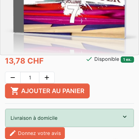
check
Disponible
13,78 CHF
1 ex.
remove
add
shopping_cart
AJOUTER AU PANIER
Livraison à domicile
edit
Donnez votre avis