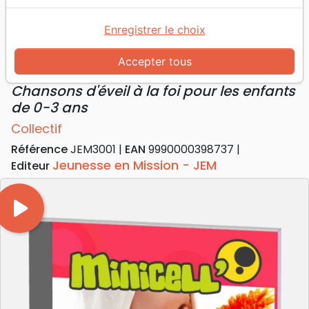
Accueil
Jeunesse
Minicell' [CD] - Chansons d'éveil à la foi pour les
Enregistrer le choix
enfants de 0-3 ans
Accepter tous
Minicell' [CD]
Chansons d'éveil à la foi pour les enfants
de 0-3 ans
Collectif
Référence
JEM3001
EAN
9990000398737
Jeunesse en Mission - JEM
Editeur
play_arrow