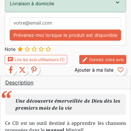
Livraison à domicile
Prévenez-moi lorsque le produit est disponible





Note
chat
edit
Lire les avis utilisateurs (1)
Donnez votre avis
facebook
twitter
pinterest
favorite_border
Description
Une découverte émerveillée de Dieu dès les
premiers mois de la vie
Ce CD est un outil destiné à apprendre les chansons
proposées dans le
manuel
Minicell
.