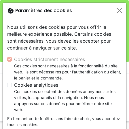
cookie
Paramètres des cookies
Je veux retirer ma commande au 11 rue de Rive,
close
Genève
warning
Cette boutique en ligne est limitée au retrait en
Nous utilisons des cookies pour vous offrir la
magasin.
meilleure expérience possible. Certains cookies
Pour les livraisons à domicile, veuillez passer vos
sont nécessaires, vous devez les accepter pour
commandes sur la boutique
La Maison de la Bible
continuer à naviguer sur ce site.
Suisse
.
Cookies strictement nécessaires
menu
Ces cookies sont nécessaires à la fonctionnalité du site
shopping_cart
account_circle
web. Ils sont nécessaires pour l'authentification du client,
le panier et la commande.
Cookies analytiques
Ces cookies collectent des données anonymes sur les
visites, les appareils et la navigation. Nous nous
appuyons sur ces données pour améliorer notre site
web.
search
En fermant cette fenêtre sans faire de choix, vous acceptez
Reche
tous les cookies.