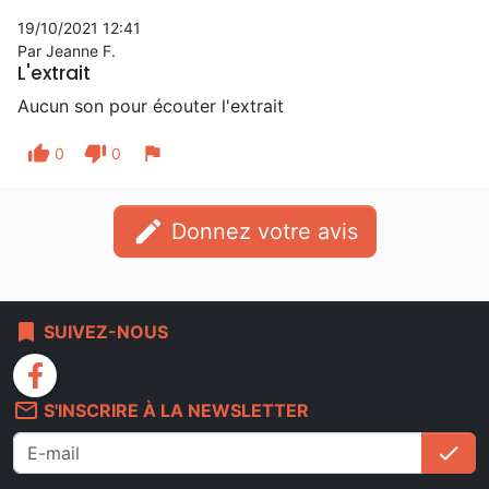
19/10/2021 12:41
Par Jeanne F.
L'extrait
Aucun son pour écouter l'extrait
thumb_up
thumb_down
flag
0
0
edit
Donnez votre avis
bookmark
SUIVEZ-NOUS
facebook
mail_outline
S'INSCRIRE À LA NEWSLETTER
check
S'i