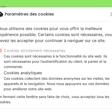
sin.
Je v
mandes sur la boutique
La Maison de la Bible Suisse
.
okie
Paramètres des cookies
ous utilisons des cookies pour vous offrir la meilleure
xpérience possible. Certains cookies sont nécessaires, vou
evez les accepter pour continuer à naviguer sur ce site.
Cookies strictement nécessaires
Nouveautés
Bibles
Livres
eBooks
Je
Ces cookies sont nécessaires à la fonctionnalité du site web. Ils
sont nécessaires pour l'authentification du client, le panier et la
eaux Testaments
ine
lité
 ans
lations
ns animés
s
Etude biblique
Bandes dessinées
Découverte de la foi
Adolescents, jeunes
Rap, Hip-hop
Films, fiction
Jeux
commande.
C'est Noël pour les enfants du monde [CD]
ons
cation
e
2 ans
ry, Latino, Folk
gnement, conférences
elisation
Segond 21
Famille, couple
Méditations
Bibles jeunesse
Instrumental
Documentaires, reportage
Accessoires de Bible
Cookies analytiques
iles
e
esse
ro
iels
Segond
Souffrance, Relation d'aide
Souffrance, Relation d'aide
Louange, Adoration
Papeterie
C'est Noël pour les enfants
Ces cookies collectent des données anonymes sur les visites, les
k
elisation
ue
esse
NEG
Santé
Psychologie
Hardrock, Métal
appareils et la navigation. Nous nous appuyons sur ces données
Artiste :
Hélène Grandjean
-
Samuel Gra
cations
ts
le, Couple
l, Soul
Darby
Ethique, société, politique
Apologétique
Pop, Rock
pour améliorer notre site web.
Référence
MB6507
EAN
9990000302062
Ed
ation
Événements actuels
n fermant cette fenêtre sans faire de choix, vous acceptez tous les
Description
Détails du produit
Ecouter
ookies.