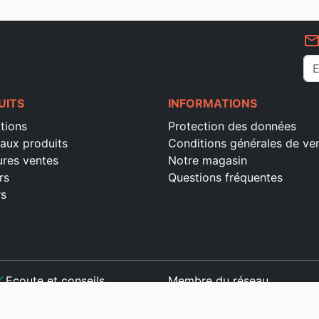
mail_outlin
UITS
INFORMATIONS
tions
Protection des données
aux produits
Conditions générales de ve
ures ventes
Notre magasin
rs
Questions fréquentes
rs
ck
Ecoute et conseils
Membre du réseau
ck
Paiement sécurisé
ck
Satisfait ou remboursé