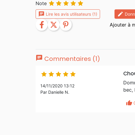





Note
chat
edit
Lire les avis utilisateurs (1)
Donne
facebook
twitter
pinterest
chat
Commentaires (1)
Cho





Domma
14/11/2020 13:12
bec, 
Par Danielle N.
thumb_up