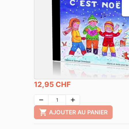
12,95 CHF
remove
add
shopping_cart
AJOUTER AU PANIER