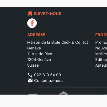
bookmark
SUIVEZ-NOUS
facebook
ADRESSE
PROD
Maison de la Bible Click & Collect
Promo
Genève
Nouve
11 rue de Rive
Meille
1204 Genève
Editeu
Suisse
Auteu
phone
022 310 54 00
mail
Contactez-nous
che
che
che