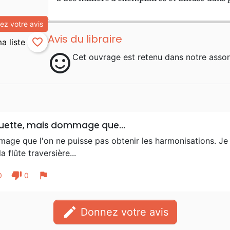
z votre avis
Avis du libraire
favorite_border
sentiment_satisfied
Cet ouvrage est retenu dans notre assor
uette, mais dommage que...
ge que l'on ne puisse pas obtenir les harmonisations. Je p
la flûte traversière...
thumb_down
flag
0
0
edit
Donnez votre avis