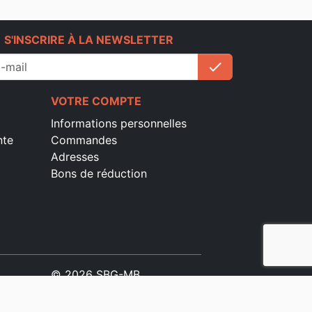
e
S'INSCRIRE À LA NEWSLETTER
check
S'inscrire
VOTRE COMPTE
Informations personnelles
nte
Commandes
Adresses
Bons de réduction
© 2026 SBG-MB