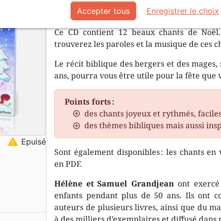
La joie de chanter
Accepter tous
Enregistrer le choix
Ce CD contient 12 beaux chants de Noël. 
trouverez les paroles et la musique de ces c
Le récit biblique des bergers et des mages, s
ans, pourra vous être utile pour la fête que
Points forts :
des chants joyeux et rythmés, facil
des thèmes bibliques mais aussi inspi
warning
Epuisé
Sont également disponibles : les chants en 
en PDF.
Hélène et Samuel Grandjean
ont exercé 
enfants pendant plus de 50 ans. Ils ont c
auteurs de plusieurs livres, ainsi que du 
à des milliers d’exemplaires et diffusé dans 