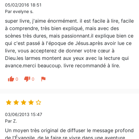
05/02/2016 18:51
Par evelyne s.
super livre, j'aime énormément. il est facile à lire, facile
à comprendre, très bien expliqué, mais avec des
scènes très dures, mais passionnant.il explique bien ce
qui c'est passé à l'époque de Jésus.après avoir lue ce
livre, vous accepterez de donner votre cœur à
Dieu.les larmes montent aux yeux avec la lecture qui
avance.merci beaucoup. livre recommandé à lire.
thumb_up
thumb_down
flag
0
0





03/06/2013 15:47
Par Z.
Un moyen très original de diffuser le message profond
de l'Évangile, de le faire re vivre dans une aventure