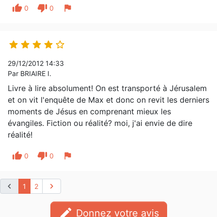
thumb_up
thumb_down
flag
0
0





29/12/2012 14:33
Par BRIAIRE I.
Livre à lire absolument! On est transporté à Jérusalem
et on vit l'enquête de Max et donc on revit les derniers
moments de Jésus en comprenant mieux les
évangiles. Fiction ou réalité? moi, j'ai envie de dire
réalité!
thumb_up
thumb_down
flag
0
0
chevron_left
chevron_right
1
2
edit
Donnez votre avis