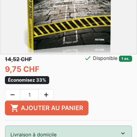
check
Disponible
14,52 CHF
1 ex.
9,75 CHF
Économisez 33%
remove
add
shopping_cart
AJOUTER AU PANIER
Livraison à domicile