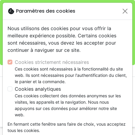
cookie
Paramètres des cookies
Je veux retirer ma commande au 11 rue de Rive,
close
Genève
warning
Cette boutique en ligne est limitée au retrait en
Nous utilisons des cookies pour vous offrir la
magasin.
meilleure expérience possible. Certains cookies
Pour les livraisons à domicile, veuillez passer vos
sont nécessaires, vous devez les accepter pour
commandes sur la boutique
La Maison de la Bible
continuer à naviguer sur ce site.
Suisse
.
Cookies strictement nécessaires
menu
Ces cookies sont nécessaires à la fonctionnalité du site
shopping_cart
account_circle
web. Ils sont nécessaires pour l'authentification du client,
le panier et la commande.
Cookies analytiques
Ces cookies collectent des données anonymes sur les
visites, les appareils et la navigation. Nous nous
appuyons sur ces données pour améliorer notre site
web.
search
En fermant cette fenêtre sans faire de choix, vous acceptez
Reche
tous les cookies.