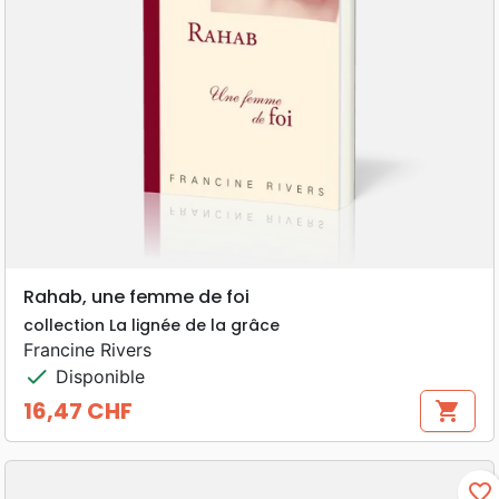
Rahab, une femme de foi
collection La lignée de la grâce
Francine Rivers
check
Disponible
16,47 CHF
shopping_cart
Prix
favorite_border