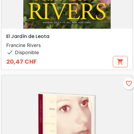
El Jardín de Leota
Francine Rivers
check
Disponible
20,47 CHF
shopping_cart
Prix
favorite_border