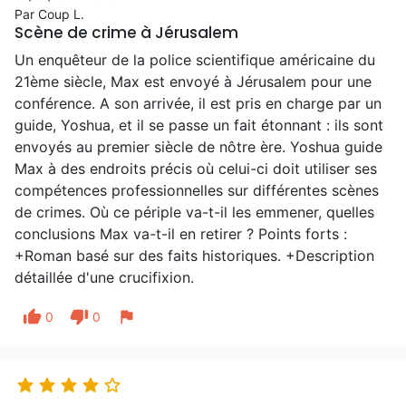
Par Coup L.
Scène de crime à Jérusalem
Un enquêteur de la police scientifique américaine du
21ème siècle, Max est envoyé à Jérusalem pour une
conférence. A son arrivée, il est pris en charge par un
guide, Yoshua, et il se passe un fait étonnant : ils sont
envoyés au premier siècle de nôtre ère. Yoshua guide
Max à des endroits précis où celui-ci doit utiliser ses
compétences professionnelles sur différentes scènes
de crimes. Où ce périple va-t-il les emmener, quelles
conclusions Max va-t-il en retirer ? Points forts :
+Roman basé sur des faits historiques. +Description
détaillée d'une crucifixion.
thumb_up
thumb_down
flag
0
0




