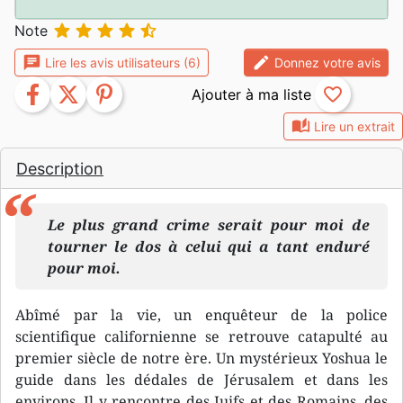





Note
chat
edit
Lire les avis utilisateurs (6)
Donnez votre avis
facebook
twitter
pinterest
favorite_border
auto_stories
Lire un extrait
Description
Le plus grand crime serait pour moi de
tourner le dos à celui qui a tant enduré
pour moi.
Abîmé par la vie, un enquêteur de la police
scientifique californienne se retrouve catapulté au
premier siècle de notre ère. Un mystérieux Yoshua le
guide dans les dédales de Jérusalem et dans les
environs. Il y rencontre des Juifs et des Romains, des