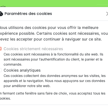
sin.
Je v
mandes sur la boutique
La Maison de la Bible Suisse
.
okie
Paramètres des cookies
ous utilisons des cookies pour vous offrir la meilleure
xpérience possible. Certains cookies sont nécessaires, vou
evez les accepter pour continuer à naviguer sur ce site.
Cookies strictement nécessaires
Nouveautés
Bibles
Livres
eBooks
Je
Ces cookies sont nécessaires à la fonctionnalité du site web. Ils
sont nécessaires pour l'authentification du client, le panier et la
eaux Testaments
ine
lité
 ans
lations
ns animés
s
Etude biblique
Bandes dessinées
Découverte de la foi
Adolescents, jeunes
Rap, Hip-hop
Films, fiction
Jeux
commande.
de selon Yona (L') - [BD] tome 3 Effervescence (Le Voyag
ons
cation
e
2 ans
ry, Latino, Folk
gnement, conférences
elisation
Segond 21
Famille, couple
Méditations
Bibles jeunesse
Instrumental
Documentaires, reportage
Accessoires de Bible
Cookies analytiques
iles
e
esse
ro
iels
Segond
Souffrance, Relation d'aide
Souffrance, Relation d'aide
Louange, Adoration
Papeterie
L'Exode selon Yona
Ces cookies collectent des données anonymes sur les visites, les
k
elisation
ue
esse
NEG
Santé
Psychologie
Hardrock, Métal
appareils et la navigation. Nous nous appuyons sur ces données
[BD] tome 3 Effervescence (Le Vo
cations
ts
le, Couple
l, Soul
Darby
Ethique, société, politique
Apologétique
Pop, Rock
pour améliorer notre site web.
Auteur :
David Ratte
ation
Événements actuels
n fermant cette fenêtre sans faire de choix, vous acceptez tous les
Référence
PAQ0473
EAN
9782888904731
E
ookies.
Description
Détails du produit