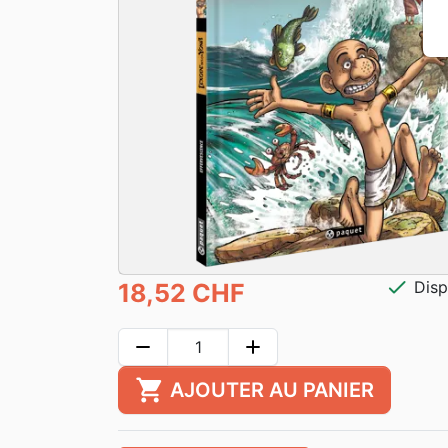
check
Disp
18,52 CHF
remove
add
shopping_cart
AJOUTER AU PANIER