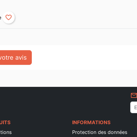
favorite_border
otre avis
mail_outlin
UITS
INFORMATIONS
tions
Protection des données