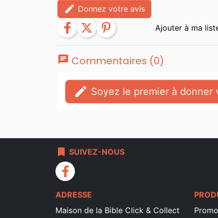
edit
Donnez votre avis
facebook
twitter
pinterest
chat
Commentaires (0)
edit
Soyez le premier à donner v
bookmark
SUIVEZ-NOUS
facebook
ADRESSE
PROD
Maison de la Bible Click & Collect
Promo