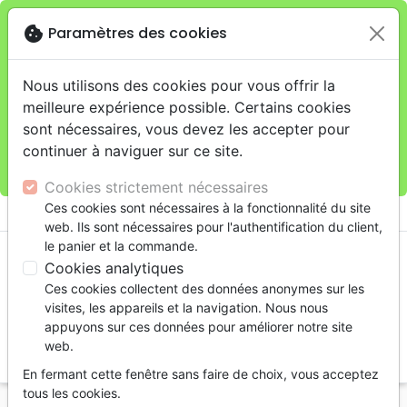
cookie
Paramètres des cookies
Je veux retirer ma commande au 11 rue de Rive,
close
Genève
warning
Cette boutique en ligne est limitée au retrait en
Nous utilisons des cookies pour vous offrir la
magasin.
meilleure expérience possible. Certains cookies
Pour les livraisons à domicile, veuillez passer vos
sont nécessaires, vous devez les accepter pour
commandes sur la boutique
La Maison de la Bible
continuer à naviguer sur ce site.
Suisse
.
Cookies strictement nécessaires
menu
Ces cookies sont nécessaires à la fonctionnalité du site
shopping_cart
account_circle
web. Ils sont nécessaires pour l'authentification du client,
le panier et la commande.
Cookies analytiques
Ces cookies collectent des données anonymes sur les
visites, les appareils et la navigation. Nous nous
appuyons sur ces données pour améliorer notre site
web.
search
En fermant cette fenêtre sans faire de choix, vous acceptez
Reche
tous les cookies.