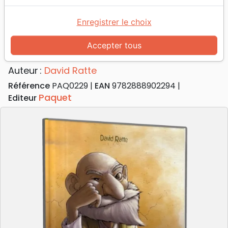
Accueil
Livres
Bandes dessinées
Voyage des pères (Le) - [BD] tome 1, Jonas
Enregistrer le choix
Le Voyage des pères
Accepter tous
[BD] tome 1, Jonas
Auteur :
David Ratte
Référence
PAQ0229
EAN
9782888902294
Paquet
Editeur