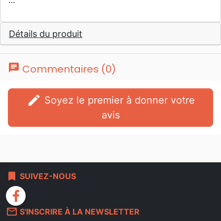
…
Détails du produit
chat
Commentaires (0)
edit
Soyez le premier à donner votre
avis
bookmark
SUIVEZ-NOUS
facebook
mail_outline
S'INSCRIRE À LA NEWSLETTER