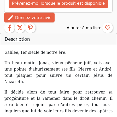
Prévenez-moi lorsque le produit est disponible
edit
Donnez votre avis
facebook
twitter
pinterest
favorite_border
Description
Galilée, 1er siècle de notre ère.
Un beau matin, Jonas, vieux pêcheur juif, vois avec
une pointe d’ahurissement ses fils, Pierre et André,
tout plaquer pour suivre un certain Jésus de
Nazareth.
Il décide alors de tout faire pour retrouver sa
progéniture et la ramener dans le droit chemin. Il
sera bientôt rejoint par d’autres pères, tout aussi
inquiets que lui de voir leurs fils devenir des apôtres