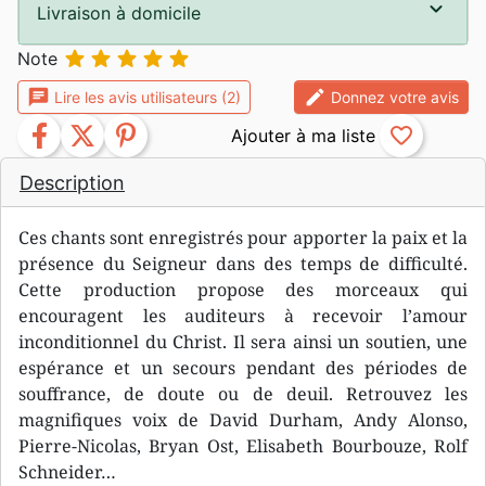
Livraison à domicile





Note
chat
edit
Lire les avis utilisateurs (2)
Donnez votre avis
facebook
twitter
pinterest
favorite_border
Description
Ces chants sont enregistrés pour apporter la paix et la
présence du Seigneur dans des temps de difficulté.
Cette production propose des morceaux qui
encouragent les auditeurs à recevoir l’amour
inconditionnel du Christ. Il sera ainsi un soutien, une
espérance et un secours pendant des périodes de
souffrance, de doute ou de deuil. Retrouvez les
magnifiques voix de David Durham, Andy Alonso,
Pierre-Nicolas, Bryan Ost, Elisabeth Bourbouze, Rolf
Schneider…