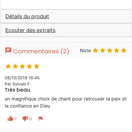
Détails du produit
Ecouter des extraits
chat





Commentaires (2)
Note





08/10/2019 16:45
Par Sylvain F.
Très beau
un magnifique choix de chant pour retrouver la paix et
la confiance en Dieu
thumb_up
thumb_down
flag
1
0