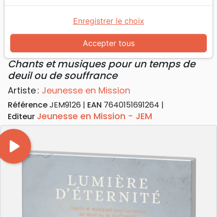
Accueil
Musique
Louange, Adoration
Lumière d'éternité [CD] - Chants et musiques pour
Enregistrer le choix
un temps de deuil ou de souffrance
Accepter tous
Lumière d'éternité [CD]
Chants et musiques pour un temps de
deuil ou de souffrance
Artiste :
Jeunesse en Mission
Référence
JEM9126
EAN
7640151691264
Jeunesse en Mission - JEM
Editeur
play_arrow