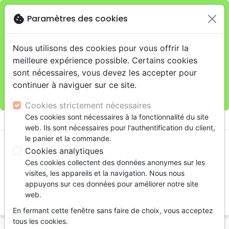
cookie
Paramètres des cookies
Je veux retirer ma commande au 11 rue de Rive,
close
Genève
warning
Cette boutique en ligne est limitée au retrait en
Nous utilisons des cookies pour vous offrir la
magasin.
meilleure expérience possible. Certains cookies
Pour les livraisons à domicile, veuillez passer vos
sont nécessaires, vous devez les accepter pour
commandes sur la boutique
La Maison de la Bible
continuer à naviguer sur ce site.
Suisse
.
Cookies strictement nécessaires
menu
Ces cookies sont nécessaires à la fonctionnalité du site
shopping_cart
account_circle
web. Ils sont nécessaires pour l'authentification du client,
le panier et la commande.
Cookies analytiques
Ces cookies collectent des données anonymes sur les
visites, les appareils et la navigation. Nous nous
appuyons sur ces données pour améliorer notre site
web.
search
En fermant cette fenêtre sans faire de choix, vous acceptez
Reche
tous les cookies.