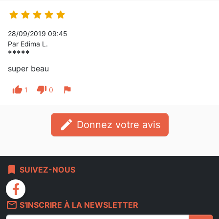





28/09/2019 09:45
Par Edima L.
*****
super beau
thumb_up
thumb_down
flag
1
0
edit
Donnez votre avis
bookmark
SUIVEZ-NOUS
facebook
mail_outline
S'INSCRIRE À LA NEWSLETTER