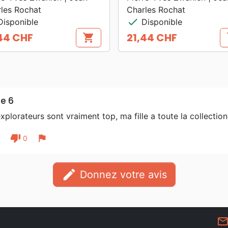
les Rochat
Charles Rochat
check
isponible
Disponible
44 CHF
21,44 CHF
shopping_cart
s
Prix
e 6
xplorateurs sont vraiment top, ma fille a toute la collection
thumb_down
flag
1
0
edit
Donnez votre avis
mail_outlin