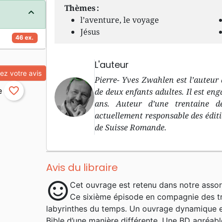
Thèmes :
l’aventure, le voyage
Jésus
46 ex.
L'auteur
z votre avis
Pierre- Yves Zwahlen est l’auteur 
favorite_border
de deux enfants adultes. Il est eng
ans. Auteur d’une trentaine de
actuellement responsable des éditi
de Suisse Romande.
Avis du libraire
sentiment_satisfied
Cet ouvrage est retenu dans notre assor
Ce sixième épisode en compagnie des tr
labyrinthes du temps. Un ouvrage dynamique et
Bible d’une manière différente. Une BD agréable