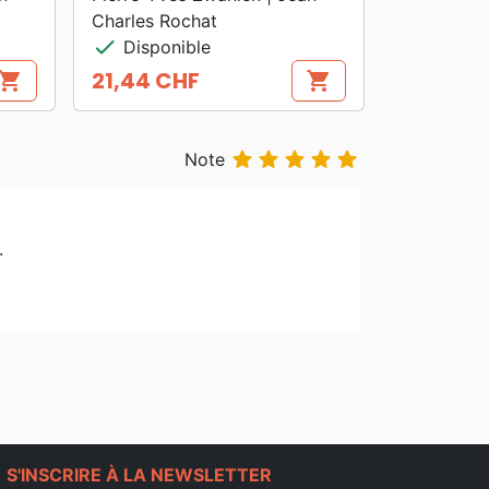
Charles Rochat
check
Disponible
21,44 CHF
hopping_cart
shopping_cart
Prix





Note
.
e
S'INSCRIRE À LA NEWSLETTER