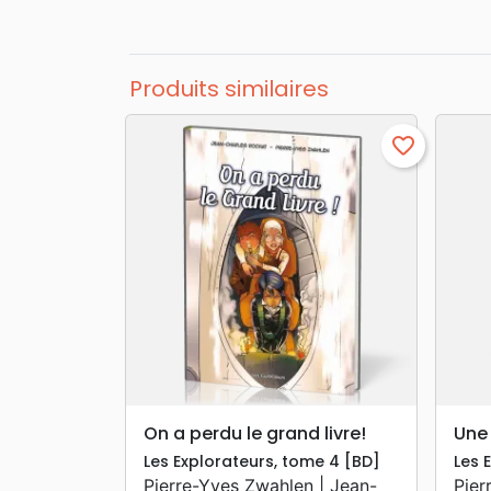
Produits similaires
favorite_border
search
APERÇU RAPIDE
On a perdu le grand livre!
Une
Les Explorateurs, tome 4 [BD]
Les 
Pierre-Yves Zwahlen | Jean-
Pier