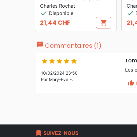
Charles Rochat
Char
check
check
Disponible
D
21,44 CHF
21,
shopping_cart
Prix
Prix
chat
Commentaires (1)
Tom





Les e
10/02/2024 23:50
Par Mary-Eve F.
thumb_up
bookmark
SUIVEZ-NOUS