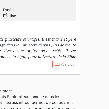
David
l’Église
de plusieurs ouvrages. Il est marié et père
agé dans le ministère depuis plus de trente
 livres aux styles très variés, il est
ons de la Ligue pour la Lecture de la Bible
book_open
Voir plus
timent.
ois Explorateurs amène dans les
 intéressant qui permet de découvrir la
 à lire qui plaira aux jeunes et aux moins