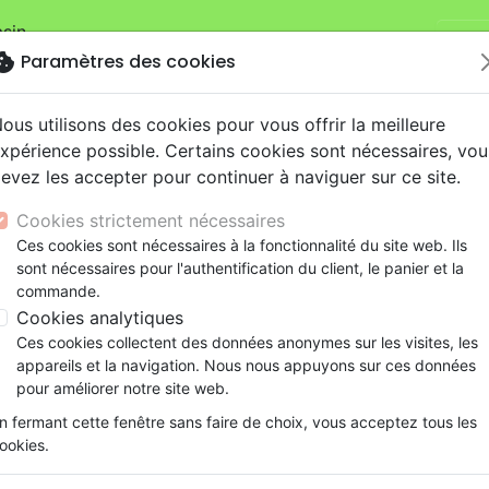
sin.
Je v
mandes sur la boutique
La Maison de la Bible Suisse
.
okie
Paramètres des cookies
ous utilisons des cookies pour vous offrir la meilleure
xpérience possible. Certains cookies sont nécessaires, vou
evez les accepter pour continuer à naviguer sur ce site.
Cookies strictement nécessaires
Nouveautés
Bibles
Livres
eBooks
Je
Ces cookies sont nécessaires à la fonctionnalité du site web. Ils
sont nécessaires pour l'authentification du client, le panier et la
eaux Testaments
ine
lité
 ans
lations
ns animés
s
Etude biblique
Bandes dessinées
Découverte de la foi
Adolescents, jeunes
Rap, Hip-hop
Films, fiction
Jeux
commande.
Jeunes
Perdus dans les labyrinthes du temps - Les Explo
ons
cation
e
2 ans
ry, Latino, Folk
gnement, conférences
elisation
Segond 21
Famille, couple
Méditations
Bibles jeunesse
Instrumental
Documentaires, reportage
Accessoires de Bible
Cookies analytiques
iles
e
esse
ro
iels
Segond
Souffrance, Relation d'aide
Souffrance, Relation d'aide
Louange, Adoration
Papeterie
Perdus dans les labyrinthes
Ces cookies collectent des données anonymes sur les visites, les
k
elisation
ue
esse
NEG
Santé
Psychologie
Hardrock, Métal
appareils et la navigation. Nous nous appuyons sur ces données
Les Explorateurs, tome 6 [BD]
cations
ts
le, Couple
l, Soul
Darby
Ethique, société, politique
Apologétique
Pop, Rock
pour améliorer notre site web.
Auteur :
Pierre-Yves Zwahlen
| Illustrateu
ation
Événements actuels
n fermant cette fenêtre sans faire de choix, vous acceptez tous les
Référence
PRET6579
EAN
9782940565795
ookies.
Description
Détails du produit