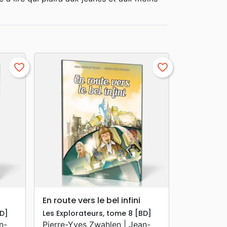
favorite_border
favorite_border
search
APERÇU RAPIDE
En route vers le bel infini
BD]
Les Explorateurs, tome 8 [BD]
n-
Pierre-Yves Zwahlen | Jean-