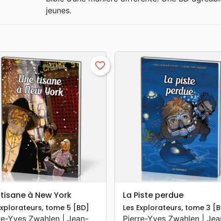
jeunes.
favorite_border
search
search
APERÇU RAPIDE
APERÇU RAPIDE
 tisane à New York
La Piste perdue
Explorateurs, tome 5 [BD]
Les Explorateurs, tome 3 [
re-Yves Zwahlen | Jean-
Pierre-Yves Zwahlen | Jea