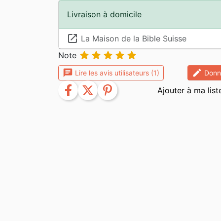
Livraison à domicile
launch
La Maison de la Bible Suisse





Note
chat
edit
Lire les avis utilisateurs (1)
Donne
facebook
twitter
pinterest