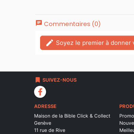
chat
Commentaires (0)
edit
Soyez le premier à donner v
bookmark
SUIVEZ-NOUS
facebook
ADRESSE
PROD
Maison de la Bible Click & Collect
Promo
Genève
Nouve
11 rue de Rive
Meille