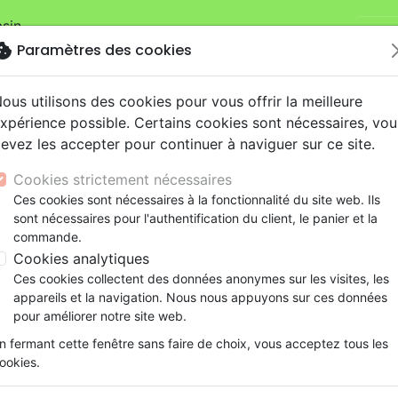
sin.
Je v
mandes sur la boutique
La Maison de la Bible Suisse
.
okie
Paramètres des cookies
ous utilisons des cookies pour vous offrir la meilleure
xpérience possible. Certains cookies sont nécessaires, vou
evez les accepter pour continuer à naviguer sur ce site.
Cookies strictement nécessaires
Nouveautés
Bibles
Livres
eBooks
Je
Ces cookies sont nécessaires à la fonctionnalité du site web. Ils
sont nécessaires pour l'authentification du client, le panier et la
eaux Testaments
ine
lité
 ans
lations
ns animés
s
Etude biblique
Bandes dessinées
Découverte de la foi
Adolescents, jeunes
Rap, Hip-hop
Films, fiction
Jeux
commande.
Genération louange [CD]
ons
cation
e
2 ans
ry, Latino, Folk
gnement, conférences
elisation
Segond 21
Famille, couple
Méditations
Bibles jeunesse
Instrumental
Documentaires, reportage
Accessoires de Bible
Cookies analytiques
iles
e
esse
ro
iels
Segond
Souffrance, Relation d'aide
Souffrance, Relation d'aide
Louange, Adoration
Papeterie
Genération louange [CD]
Ces cookies collectent des données anonymes sur les visites, les
k
elisation
ue
esse
NEG
Santé
Psychologie
Hardrock, Métal
appareils et la navigation. Nous nous appuyons sur ces données
Artiste :
Glorious
cations
ts
le, Couple
l, Soul
Darby
Ethique, société, politique
Apologétique
Pop, Rock
pour améliorer notre site web.
Référence
REJ1072
EAN
3760040710723
Ed
ation
Événements actuels
n fermant cette fenêtre sans faire de choix, vous acceptez tous les
Description
Détails du produit
Ecouter
ookies.