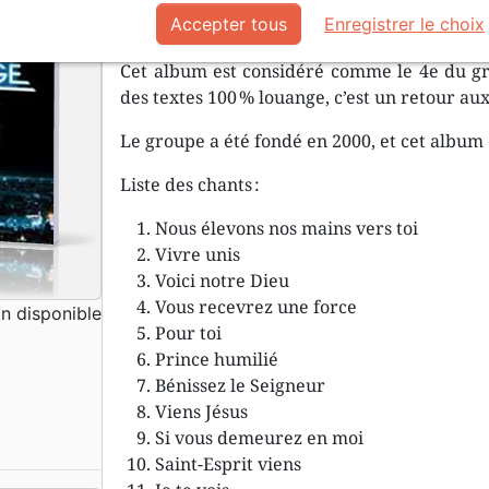
Vous les jeunes de la terre entière, b
Accepter tous
Enregistrer le choix
Cet album est considéré comme le 4e du 
des textes 100 % louange, c’est un retour aux
Le groupe a été fondé en 2000, et cet album e
Liste des chants :
Nous élevons nos mains vers toi
Vivre unis
Voici notre Dieu
Vous recevrez une force
 disponible
Pour toi
Prince humilié
Bénissez le Seigneur
Viens Jésus
Si vous demeurez en moi
Saint-Esprit viens