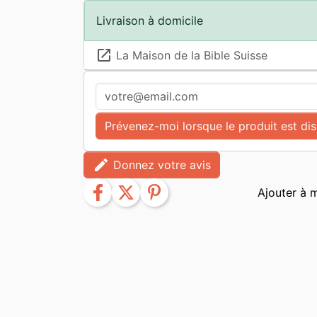
Livraison à domicile
launch
La Maison de la Bible Suisse
Prévenez-moi lorsque le produit est di
edit
Donnez votre avis
facebook
twitter
pinterest