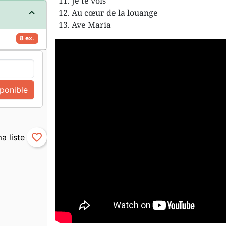
Je te vois
Au cœur de la louange
Ave Maria
8 ex.
sponible
favorite_border